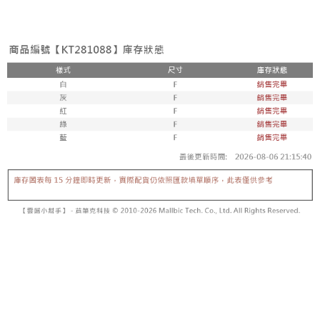
3. Tiada bayaran diperlukan apabila pesanan disahkan. Produk akan
mudah alih anda, memilih bilangan ansuran, dan menetapkan tarikh
dihantar ke alamat yang ditetapkan.
全家取貨付款
akhir pembayaran. Transaksi akan dianggap selesai setelah pembayaran
4. Setelah pesanan disahkan, anda akan menerima SMS pembayaran
disahkan.
NT$60/pesanan | Penghantaran percuma untuk pesanan
manakala ahli aplikasi akan menerima pemberitahuan tolak aplikasi
NT$1,800 atau lebih
AFTEE.
Had kredit yang diluluskan, tempoh ansuran yang tersedia, dan yuran
5. Tiada bayaran diperlukan apabila anda menerima produk. Sila buat
yang dikenakan adalah tertakluk kepada maklumat yang dinyatakan
pembayaran di empat kedai serbaneka utama, ATM atau perbankan
付款後全家取貨
pada halaman pengesahan transaksi seterusnya.
dalam talian dengan SMS pembayaran atau pemberitahuan tolak aplikasi
NT$60/pesanan | Penghantaran percuma untuk pesanan
AFTEE.
Jika transaksi tidak disahkan dalam masa 30 minit selepas pesanan
NT$1,600 atau lebih
dibuat, atau jika permohonan gagal dalam proses semakan, pesanan
Sila ambil perhatian bahawa tempoh pembayaran adalah 14 hari. Walau
akan dibatalkan secara automatik. Jika permohonan gagal pada
已關閉，請勿下單
bagaimanapun, bagi mereka yang telah memuat turun Aplikasi AFTEE
peringkat "semakan manual", ini bermakna kriteria pemarkahan sistem
dan mendaftar sebagai ahli AFTEE boleh menikmati tempoh pembayaran
NT$10,000/pesanan
tidak dipenuhi; butiran penilaian khusus tidak akan didedahkan.
sehingga 45 hari.
已關閉，請勿下單(付取)
[Arahan Pembayaran]
Tempoh pembayaran dikira dari masa kedai meminta pembayaran anda,
ditambah dengan bilangan hari yang boleh dilanjutkan oleh AFTEE. Anda
NT$10,000/pesanan
Pembayaran ansuran melalui OP Pay Later akan dibilkan secara
boleh melanjutkan tempoh pembayaran anda sebelum anda menerima
berasingan dan tidak termasuk dalam bil telekom anda. SMS peringatan
pesanan. Walau bagaimanapun, tiada jaminan bahawa anda boleh
7-11取貨付款
pembayaran akan dihantar selepas kitaran bil bulanan.
menerima pesanan anda semasa tempoh pembayaran (cth.: produk
NT$60/pesanan | Penghantaran percuma untuk pesanan
prapesanan atau produk yang mungkin mengambil masa yang lebih
Selepas mengakses bil melalui pautan dalam SMS, anda boleh
NT$1,800 atau lebih
lama untuk dihantar). Oleh itu, anda dikehendaki membuat pembayaran
menyelesaikan pembayaran anda melalui salah satu saluran berikut: kod
kepada AFTEE dalam tempoh sama ada anda menerima pesanan.
bar kedai serbaneka, kedai runcit Taiwan Mobile, pemindahan bank,
付款後7-11取貨
JKOPay, atau iPASS MONEY.
Kedua, Sekatan Pembayaran