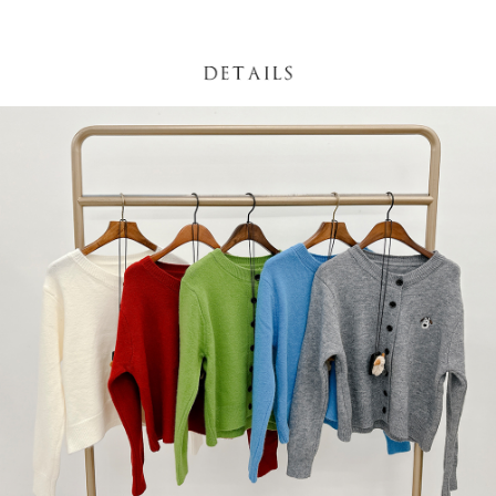
NT$60/pesanan | Penghantaran percuma untuk pesanan
1. Jumlah yang diperakui untuk pengguna kali pertama boleh sehingga
[Nota Penting]
NT$1,600 atau lebih
NT$10,000. Amaun diperakui sebenar yang diluluskan akan berdasarkan
keputusan pensijilan dan semakan oleh AFTEE.
Perkhidmatan ini disediakan oleh Taiwan Mobile Co., Ltd. (“Syarikat”),
宅配
2. Amaun perbelanjaan minimum mestilah lebih besar daripada NT$20.
yang membolehkan pelanggan membeli barangan atau perkhidmatan
3. Pada masa ini hanya tersedia untuk ahli Taiwan.
NT$100/pesanan | Penghantaran percuma untuk pesanan
melalui perkhidmatan ini pada masa transaksi. Hasil daripada pembelian
atau pembayaran ansuran akan dipindahkan oleh peniaga kepada
NT$2,500 atau lebih
Ketiga, Syarat Perkhidmatan
Syarikat, dan pelanggan hendaklah membuat pembayaran mengikut
Perkhidmatan AFTEE Beli Sekarang Bayar Kemudian disediakan oleh NP
perjanjian menggunakan sistem bil Syarikat.
國家/地區配送
Kadar Penghantaran
Taiwan, Inc. dan AFTEE akan membuat bil kepada pengguna. AFTEE
akan menggunakan data peribadi yang dikumpul (termasuk nama
Untuk memenuhi hubungan kontrak yang terjalin melalui persetujuan
pembeli, no. telefon, nama penerima, no. telefon, alamat penerima) untuk
penggunaan OP Pay Later, peniaga akan memberikan maklumat peribadi
penggunaan perkhidmatan. Sila rujuk kepada "Penyata Pengumpulan
anda (termasuk nama, nombor telefon, atau alamat) kepada Syarikat bagi
Data Peribadi, Pemprosesan, Penggunaan"
tujuan pengumpulan, pemprosesan dan penggunaan data yang
(https://aftee.tw/privacypolicy/
) untuk maklumat lanjut.
diperlukan untuk pengebilan ansuran, termasuk pengesahan,
pengesahan semula dan pembetulan.
Jumlah yang diperakui untuk pengguna kali pertama yang lulus
kelulusan boleh sehingga NT$10,000. Jika pengguna tidak membuat
Untuk terma perkhidmatan penuh, sila rujuk pautan berikut:
pembayaran dalam tempoh tersebut, yuran pembayaran lewat sebanyak
https://oppay.tw/userRule
" target="_blank" class="link revert-
20% setahun akan dikenakan. Pengguna bawah umur dikehendaki
style">https://oppay.tw/userRule
mendapatkan kebenaran daripada ibu bapa atau penjaga yang sah
untuk menggunakan AFTEE.
【Panduan Penggunaan Pembayaran Ansuran Gogo】
1. Perkhidmatan ini disediakan oleh Taiwan Mobile, pengguna telefon
Sila hubungi NP Taiwan Inc. di
cs_tw@netprotections.co.jp
jika anda
mudah alih boleh segera menggunakan tanpa perlu memohon lagi.
mempunyai sebarang kebimbangan mengenai pemprosesan dan
(Hanya untuk nombor langganan peribadi, tidak terbuka untuk syarikat
penggunaan pada data peribadi. Jika anda tidak bersetuju dengan data