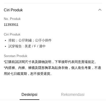
Kaedah Pembayaran
Ciri Produk
Kad Kredit (Bayaran Penuh)
No. Produk
Pengambilan di Kedai Serbaneka
11393911
LINE Pay
Ciri Produk
Apple Pay
排釦；公仔刺繡；公仔小掛件
試穿報告 : 美柔 / F / 適中
JKOPAY
Google Pay
Sorotan Produk
*訂購前請詳閱尺寸表及購物說明，下單後即代表同意賣場規定。
OP Pay Later
*內搭褲、內褲、褲襪及隱形胸罩為貼身衣物，個人衛生考量，不適
Deskripsi
用於七日鑑賞期，恕不接受退貨。
[Terma Penggunaan untuk OP Pay Later]
AFTEE
Perkhidmatan ini disediakan oleh Taiwan Mobile dan tersedia untuk
Deskripsi
pengguna Taiwan Mobile tanpa memerlukan permohonan tambahan.
Pertama, Mengenai Perkhidmatan AFTEE Beli Sekarang Bayar Kemudian
Pemindahan ATM
Deskripsi
Rekomendasi
1. Dengan memilih AFTEE sebagai kaedah pembayaran, mesej
Jika anda memilih OP Pay Later sebagai kaedah pembayaran, sistem
pengesahan AFTEE akan muncul.
akan mengarahkan anda secara automatik ke proses transaksi OP Pay
2. Anda boleh meneruskan pembayaran selepas pengesahan SMS.
Pilihan Penghantaran
Later selepas pesanan dibuat. Anda perlu mengesahkan nombor telefon