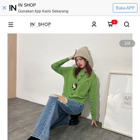
IN SHOP
Buka APP
Gunakan App Kami Sekarang
0
1
/
4