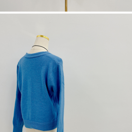
1. Perkhidmatan ini disediakan oleh "Taiwan Mobile Co., Ltd." untuk
membolehkan pengguna membeli produk atau perkhidmatan melalui
perkhidmatan ini semasa transaksi, dan kedai akan menyerahkan hak
tuntutan harga jual/beli ansuran kepada syarikat ini untuk membayar bil
menggunakan bil syarikat ini.
2. Berdasarkan tujuan kontrak persetujuan pembayaran menggunakan
"Pembayaran Ansuran Gogo", kedai akan memberikan maklumat peribadi
anda (termasuk nama, telefon atau alamat) kepada Taiwan Mobile untuk
pengumpulan, pemprosesan dan penggunaan, untuk pengesahan,
semakan dan pembetulan data yang diperlukan untuk bil ansuran oleh
Taiwan Mobile.
3. Sila baca syarat perkhidmatan pengguna secara lengkap melalui
pautan berikut: https://oppay.tw/userRule