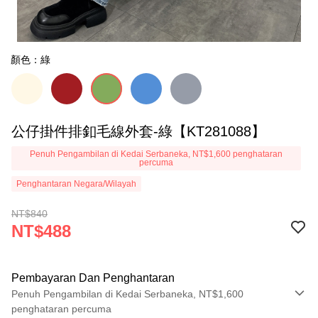
顏色：綠
公仔掛件排釦毛線外套-綠【KT281088】
Penuh Pengambilan di Kedai Serbaneka, NT$1,600 penghataran
percuma
Penghantaran Negara/Wilayah
NT$840
NT$488
Pembayaran Dan Penghantaran
Penuh Pengambilan di Kedai Serbaneka, NT$1,600
penghataran percuma