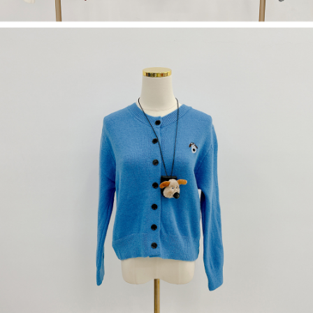
dan kad prabayar)
peribadi yang disenaraikan seperti di atas akan dikumpul dan digunakan
2. Pilihan kaedah pembayaran "Pembayaran Ansuran Gogo", selepas
oleh AFTEE, sila jangan gunakan perkhidmatan ini.
pesanan ditubuhkan, akan secara automatik dialihkan ke proses
transaksi Gogo, selepas pengesahan nombor telefon, pilih bilangan
ansuran yang diingini, tarikh akhir pembayaran, dan setelah
mengesahkan pembayaran, transaksi akan selesai.
3. Jumlah kelulusan sebenar, bilangan ansuran dan jumlah bayaran
adalah berdasarkan halaman pengesahan transaksi seterusnya.
4. Dalam masa 30 minit selepas pesanan ditubuhkan, jika tidak pergi
untuk mengesahkan transaksi atau jika tidak lulus semakan, pesanan
akan dibatalkan secara automatik. Jika terdapat situasi "pindah untuk
semakan khusus" yang tidak lulus, ini menunjukkan bahawa sistem
penilaian tidak mencukupi, tiada penjelasan mengenai kandungan
penilaian boleh diberikan.
【Penerangan Kaedah Pembayaran】
1. Pembayaran ansuran tidak digabungkan dalam bil telekomunikasi,
"Pembayaran Ansuran Gogo" akan menghantar SMS peringatan
pembayaran selepas tarikh penyelesaian bulanan.
2. Melalui pautan SMS untuk membuka bil, anda boleh memilih untuk
membayar melalui "Kod bar kedai serbaneka / Kedai rasmi Taiwan
Mobile / Pemindahan bank / Pembayaran J街口 / iPASS MONEY" dan
saluran lain.
【Nota Penting】