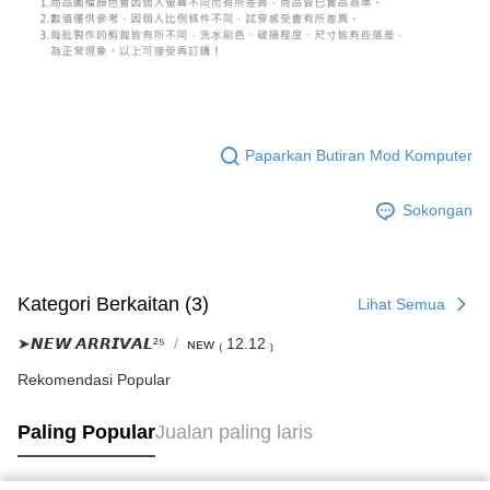
Paparkan Butiran Mod Komputer
Sokongan
Kategori Berkaitan (3)
Lihat Semua
➤𝙉𝙀𝙒 𝘼𝙍𝙍𝙄𝙑𝘼𝙇²⁵
ɴᴇᴡ ₍ 12.12 ₎
Rekomendasi Popular
Paling Popular
Jualan paling laris