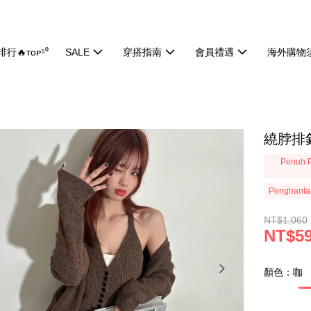
行🔥ᴛᴏᴘ⁵⁰
SALE
穿搭指南
會員禮遇
海外購物
繞脖排釦
Penuh P
Penghanta
NT$1,060
NT$5
顏色：咖