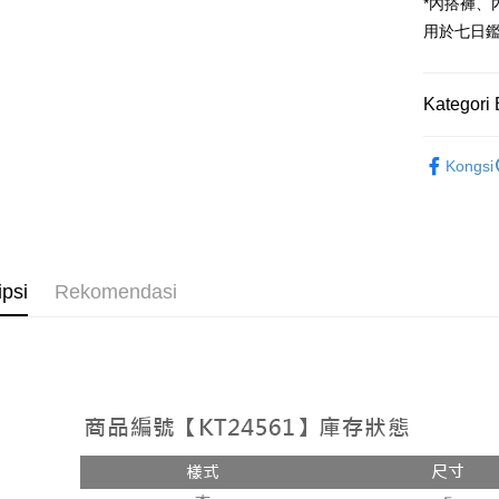
Google Pa
*內搭褲
用於七日
OP Pay La
Deskripsi
[Terma Pe
Kategori 
AFTEE
Perkhidmat
Deskripsi
➤𝙉𝙀𝙒 𝘼𝙍
pengguna 
Pertama, 
Kongsi
Pemindah
Kemudian
Rekomenda
Jika anda 
1. Dengan
akan menga
pengesaha
【套裝兩
Later sele
2. Anda b
Pilihan 
mudah alih
3. Tiada b
akhir pemb
dihantar k
全家取貨
ipsi
Rekomendasi
pembayara
4. Setela
NT$60/pes
manakala a
Had kredit
AFTEE.
NT$1,800 
yang diken
5. Tiada b
pada hala
pembayara
付款後全
dalam tal
NT$60/pes
Jika trans
aplikasi A
dibuat, at
NT$1,600 
akan dibat
Sila ambil
peringkat 
bagaimanap
已關閉，
tidak dipe
dan mendaf