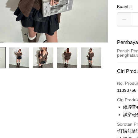
Kuantiti
Pembaya
Penuh Pen
penghatar
Kaedah 
Ciri Prod
Kad Kredi
No. Produ
11393756
Pengambil
Ciri Produ
LINE Pay
繞脖背
試穿報告 
Apple Pay
Sorotan P
JKOPAY
*訂購前