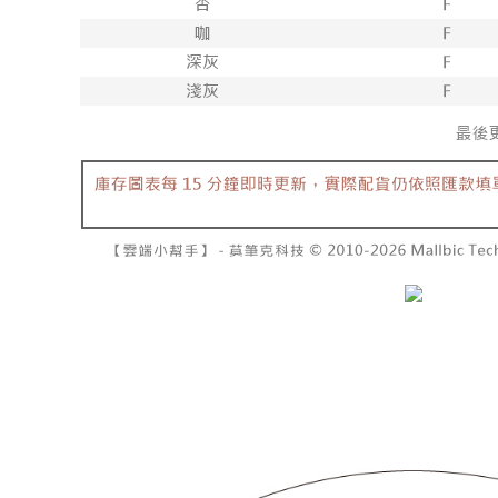
NT$10,00
pembayara
[Arahan P
已關閉，請
Tempoh pe
Pembayaran
ditambah d
NT$10,00
berasingan
Anda bole
pembayaran
menerima 
7-11取貨
boleh men
NT$60/pes
Selepas me
produk pr
menyelesai
lebih lama
NT$1,800 
kod bar ke
pembayara
JKOPay, a
pesanan.
付款後7-1
NT$60/pes
[Nota Pent
Kedua, Se
1. Jumlah 
NT$1,600 
Perkhidmata
NT$10,000.
yang memb
berdasarka
宅配
melalui pe
2. Amaun p
NT$100/pe
pembelian
3. Pada ma
kepada Sy
NT$2,500 
mengikut p
Ketiga, Sy
Perkhidma
國家/地區
Untuk meme
NP Taiwan
penggunaa
akan meng
peribadi a
pembeli, n
Syarikat 
untuk peng