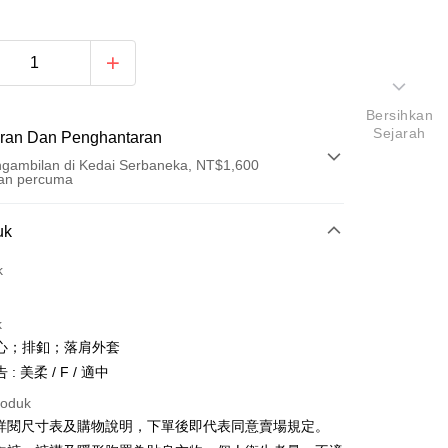
Bersihkan
Sejarah
ran Dan Penghantaran
gambilan di Kedai Serbaneka, NT$1,600
an percuma
Pembayaran
uk
t (Bayaran Penuh)
k
an di Kedai Serbaneka
k
心；排釦；落肩外套
: 美柔 / F / 適中
roduk
請詳閱尺寸表及購物說明，下單後即代表同意賣場規定。