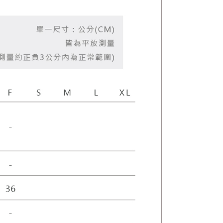
gan Kaedah Pembayaran】
ran ansuran tidak digabungkan dalam bil telekomunikasi,
an Ansuran Gogo" akan menghantar SMS peringatan
 selepas tarikh penyelesaian bulanan.
 pautan SMS untuk membuka bil, anda boleh memilih untuk
elalui "Kod bar kedai serbaneka / Kedai rasmi Taiwan
Pemindahan bank / Pembayaran J街口 / iPASS MONEY" dan
n.
nting】
matan ini disediakan oleh "Taiwan Mobile Co., Ltd." untuk
an pengguna membeli produk atau perkhidmatan melalui
an ini semasa transaksi, dan kedai akan menyerahkan hak
arga jual/beli ansuran kepada syarikat ini untuk membayar bil
n bil syarikat ini.
arkan tujuan kontrak persetujuan pembayaran menggunakan
an Ansuran Gogo", kedai akan memberikan maklumat
nda (termasuk nama, telefon atau alamat) kepada Taiwan
tuk pengumpulan, pemprosesan dan penggunaan, untuk
, semakan dan pembetulan data yang diperlukan untuk bil
eh Taiwan Mobile.
ca syarat perkhidmatan pengguna secara lengkap melalui
kut: https://oppay.tw/userRule