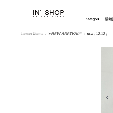
Kategori
暢銷排
Laman Utama
➤𝙉𝙀𝙒 𝘼𝙍𝙍𝙄𝙑𝘼𝙇²⁵
ɴᴇᴡ ₍ 12.12 ₎