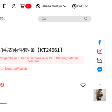
0
Bahasa Melayu
TWD
須知
毛衣兩件套-咖【KT24561】
engambilan di Kedai Serbaneka, NT$1,600 penghataran
percuma
ran Negara/Wilayah
99