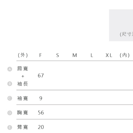
【Peneran
1. Pembaya
"Pembayar
pembayaran
2. Melalui
membayar m
Mobile / 
saluran lai
【Nota Pe
1. Perkhid
membolehk
perkhidmat
tuntutan h
menggunaka
2. Berdas
"Pembayar
peribadi a
Mobile un
pengesahan
ansuran ol
3. Sila ba
pautan beri