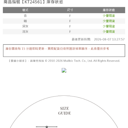
内容についての説明はいたしかねます。
5.商品受け取り時のお支払いは不要です。商品を確かめてから、SMSまた
付款後全家取貨
はアプリの通知に従って、4大コンビニ、またはATM/オンラインバンキン
グでお支払いください。
配送毎にNT$60、NT$1,600以上で送料無料
【支払い方法の説明】
1. 分割払いの金額は電信請求書に統合されず、「OP Pay Later」は毎月の
代金納付期限は最短で 14 日以内ですので、ご注意ください。AFTEE アプ
已關閉，請勿下單
締め日後に支払いリマインダーのSMSを送信します。
リをダウンロードして AFTEE 会員になるとお支払い期限を最長 45 日以内
2. SMSのリンクを通じて請求書を開いた後、「コンビニバーコード／台湾
配送毎にNT$10,000
まで延長できます。
大直営店舗／銀行振込／街口支払い／iPASS MONEY」などのチャネルで
支払いを選択できます。
已關閉，請勿下單(付取)
お支払期限は、ショップが請求した期日と、AFTEEで延長できる日数をも
とに計算されます。AFTEEで注文すると、商品を受け取るまで支払い期限
配送毎にNT$10,000
【注意事項】
を延長できますが、商品を期限内に受け取れない場合があります（例：予
1. 本サービスは「台湾大哥大株式会社」（以下「当社」といいます）によ
約商品や商品到着日が比較的遅い商品）。そのため、商品到着の有無に関
7-11取貨付款
って提供され、ユーザーが取引時に本サービスを通じて商品やサービスを
わらず、AFTEEで指定された期限内にお支払いください。
購入できるようにし、店舗が売買／分割払い売買の債権を当社に譲渡した
配送毎にNT$60、NT$1,800以上で送料無料
後、契約に基づいて当社の請求書で帳款を支払うことになります。
二、支払い限度額
2. 「OP Pay Later」を利用する契約関係の目的から、店舗はあなたの個人
付款後7-11取貨
1.初回 AFTEEを ご利用の際に、認証結果及び当社の審査の結果に基づ
情報（名前、電話または住所を含む）を台湾大哥大に提供し、収集、処理
き、限度額が設定されます。
配送毎にNT$60、NT$1,600以上で送料無料
および利用するために、当社があなた本人と分割請求書に必要な情報の確
2.決済金額は最低NT$20です。
認、照合および修正を行います。
3.現在、台湾の会員のみご利用いただけます。
宅配
3. 完全なユーザーサービス規約については、以下のリンクを参照してくだ
さい：
https://oppay.tw/userRule
三、利用規約「AFTEE代金後払い」（以下当サービスという）はネットプ
配送毎にNT$100、NT$2,500以上で送料無料
ロテクションズ（以下 AFTEE という）が提供し、AFTEEが代金を徴収し
ます。当サービスご利用の際に提供しなければならない個人情報（注文者
國家/地區配送
送料を確認
の氏名、電話番号、受取人の氏名、電話番号、受取人住所を含むがこれに