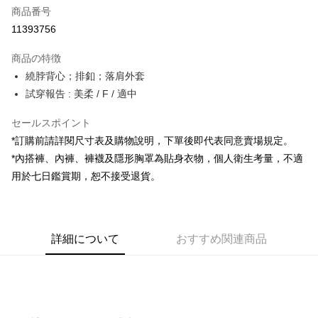
商品番号
コンビニ店頭代金引換
11393756
LINE Pay
商品の特徴
Apple Pay
繞脖背心；排釦；落肩外套
試穿報告 : 美柔 / F / 適中
JKOPAY
セールスポイント
Google Pay
*訂購前請詳閱尺寸表及購物說明，下單後即代表同意賣場規定。
OP Pay Later
*內搭褲、內褲、褲襪及隱形胸罩為貼身衣物，個人衛生考量，不適
説明
用於七日鑑賞期，恕不接受退貨。
【OP Pay Later 使用説明】
AFTEE代金後払い
1. 本サービスは台湾大哥大によって提供され、台湾大哥大のユーザーは追
加の申請なしで即時に利用可能です。
説明
2. 支払い方法で「OP Pay Later」を選択すると、注文が成立した後に自動
一、 AFTEE代金後払いについて
的に OP Pay Later の取引プロセスに移行し、携帯番号を確認後、分割払
ATM払い
詳細について
おすすめ関連商品
1.お支払い方法でAFTEE代金後払いを選択すると、携帯電話認証ウィンド
いの回数や支払い期限を選択し、支払いを確認すると取引が完了します。
ウが表示されます。
3. 実際の承認額、分割回数および費用については、後続の取引確認ページ
2.SMSで認証してお支払い手続を進めてください。
配送方法
を基準とします。
3.注文するときのお支払いは不要です。商品はご指定の住所に配送されま
4. 注文成立後30分以内に確認取引を行わない場合や審査が通過しない場
す。
全家取貨付款
合、注文は自動的にキャンセルされます。「転専審査」に未通過の状況が
4.ご注文が完了すると、携帯に支払い通知のSMSが届きます。アプリ会員
発生した場合は、システムの評価基準に達していないことを意味し、評価
配送毎にNT$60、NT$1,800以上で送料無料
の場合は、AFTEE アプリプッシュ通知が届きます。