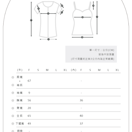
限らない）は、AFTEEに渡され当サービスで必要な範囲内で利用されま
す。AFTEEの個人情報の収集、処理、利用について、詳細はAFTEE公式ホ
ームページの『個人情報の収集、処理及び利用に関する声明』をご参照く
ださい（
https://aftee.tw/privacypolicy/
）。
AFTEEの初回ご利用の際に、審査を通過すれば、最高額がNT$10,000にな
ります。支払い期限を過ぎた場合、その金額に基づいて年利20%の遅延滞
納金が加算されます。未成年の利用者は、事前に法定代理人または後見人
の同意を得ればAFTEEをご利用いただけます。
個人情報の処理、利用について疑問がある、または関連する法律の権利を
行使したい場合は、ネットプロテクションズ
cs_tw@netprotections.co.jp
にご連絡ください。上記に示した個人情報を、必要な購入注文書とあわせ
てAFTEEにご提供いただく、またはAFTEEにあなたの個人情報の収集、処
理、利用を許可することににご同意いただけない場合は、当サービスを選
択しないでください。