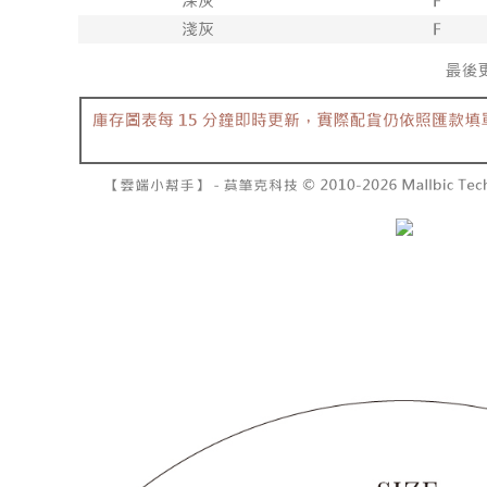
7-11取貨
１．透過由
交易，需
每筆NT$6
求債權轉
２．關於
付款後7-1
https://aft
每筆NT$6
３．未成
「AFTE
宅配
任。
４．使用「
每筆NT$1
即時審查
結果請求
國家/地區
５．嚴禁
形，恩沛
動。