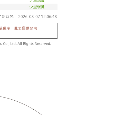
付款
恩沛科技股份有限公司提供之「AFTEE先享後付」服務完成之
依本服務之必要範圍內提供個人資料，並將交易相關給付款項請
0，滿NT$1,800(含以上)免運費
讓予恩沛科技股份有限公司。
個人資料處理事宜，請瀏覽以下網址：
1取貨
ee.tw/terms/#terms3
0，滿NT$1,600(含以上)免運費
年的使用者請事先徵得法定代理人或監護人之同意方可使用
E先享後付」，若未經同意申辦者引起之損失，本公司不負相關責
AFTEE先享後付」時，將依據個別帳號之用戶狀況，依本公司
00，滿NT$2,500(含以上)免運費
核予不同之上限額度；若仍有額度不足之情形，本公司將視審查
用戶進行身份認證。
配送
查看運費
一人註冊多個帳號或使用他人資訊註冊。若發現惡意使用之情
科技股份有限公司將有權停止該用戶之使用額度並採取法律行