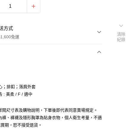
送方式
清除
1,600免運
紀錄
次付款
付款
心；排釦；落肩外套
: 美柔 / F / 適中
請詳閱尺寸表及購物說明，下單後即代表同意賣場規定。
、內褲、褲襪及隱形胸罩為貼身衣物，個人衛生考量，不適
y
鑑賞期，恕不接受退貨。
分期