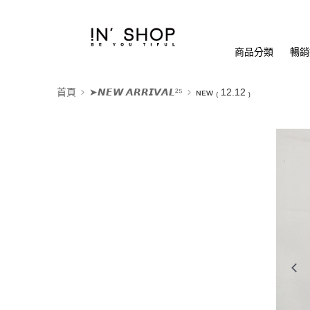
商品分類
暢銷排
首頁
➤𝙉𝙀𝙒 𝘼𝙍𝙍𝙄𝙑𝘼𝙇²⁵
ɴᴇᴡ ₍ 12.12 ₎