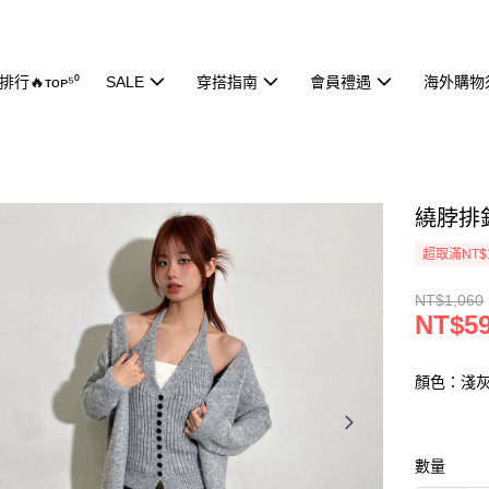
行🔥ᴛᴏᴘ⁵⁰
SALE
穿搭指南
會員禮遇
海外購物
繞脖排釦
超取滿NT$
NT$1,060
NT$5
顏色：淺
數量