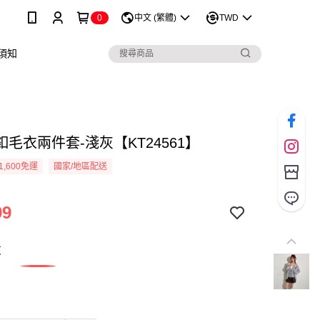
0
中文 (繁體)
TWD
須知
毛衣兩件套-淺灰【KT24561】
1,600免運
國家/地區配送
99
灰