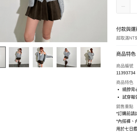
付款與運
超取滿NT$
付款方式
商品特色
信用卡一
商品編號
11393734
超商取貨
商品特色
LINE Pay
繞脖背
試穿報告 
Apple Pay
銷售重點
街口支付
*訂購前
*內搭褲
Google Pa
用於七日
大哥付你