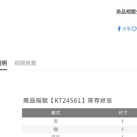
相關說明
【大哥付
商品相關分
AFTEE先
1.本服務
2.付款方
相關說明
➤𝙉𝙀𝙒 𝘼𝙍
流程，驗
【關於「A
分享
ATM付款
完成交易
AFTEE
人氣商品
3.實際核
便利好安
4.訂單成
１．簡單
【套裝兩
消。如遇
２．便利
運送方式
無法說明
３．安心
【繳款方
全家取貨
說明
相關推薦
1.分期款
【「AFT
醒簡訊。
每筆NT$6
１．於結帳
2.透過簡
付」結帳
帳／街口支
付款後全
２．訂單
３．收到繳
每筆NT$6
【注意事
／ATM／
1.本服務
※ 請注意
已關閉，
用戶於交
絡購買商品
款買賣價
先享後付
每筆NT$10
2.基於同
※ 交易是
資料（包
是否繳費成
已關閉，請
用，由本
付客戶支
每筆NT$10
3.完整用
【注意事