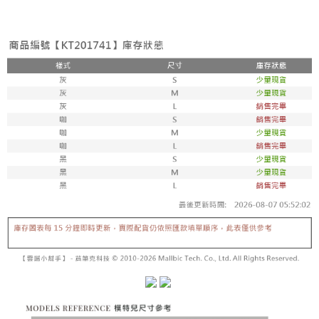
3. 訂單確認後不需事先繳費，商品會配送至您的指定地址。
消。如遇 “转专审核”未通过状况，表示未达系统评分，恕无法说明评估内
4. 下訂完成後，您的手機會收到一封繳費通知簡訊，APP會員則會收到
全家取貨付款
容。
AFTEE APP推播通知。
【缴款方式说明】
每笔NT$60，满NT$1,800(含以上)免运费
5. 收到商品當下無需繳費，確認無誤後，請再利用繳費通知簡訊或AFTEE
1. 分期款项不并入电信账单，“大哥付你分期”于每月结算日后寄送缴费提醒
APP於四大便利商店‧ATM/網銀等方式進行付款。
短信。
付款後全家取貨
2. 通过短信链接打开账单后，可选择 “超商条码／台湾大直营门市／银行转
請留意繳費期限為 14 天。唯有下載 AFTEE App 成為 AFTEE 會員者方能享
每笔NT$60，满NT$1,600(含以上)免运费
账／街口支付／iPASS MONEY”等通路缴费。
有最長 45 天內付款之服務。
已關閉，請勿下單
【注意事项】
繳費期限，為商家向您請款的時間，再加上使用AFTEE可延長的天數所計算
1. 本服务系由 “台湾大哥大股份有限公司”所提供，让用户于交易时，得通过
每笔NT$10,000
出。使用AFTEE下訂可以延長您收到商品前的繳費天數，但無法保證一定能
本服务购买商品或服务，并由商店将买卖／分期付款买卖价金债权让与本公
夠在期限內收到商品(例如:預購商品或預計到貨時間較長者)。因此無論收到
司后，依约使用本公司账单缴交账款。
已關閉，請勿下單(付取)
商品與否，仍需要請您在AFTEE規定的時間內完成繳費。
2. 基于同意付款使用 “大哥付你分期”之契约关系目的，商店将以您的个人资
每笔NT$10,000
料（包含姓名、电话或地址）提供予台湾大哥大进项收集、处理及利用，由
二、付款限制
台湾大哥大与本人进行分期账单所需资料之确认、核对及更正。
1. 初次使用 AFTEE 時，將依認證結果及本公司審查結果，核予每個人不同
7-11取貨付款
3. 完整用户服务条款，请详阅以下链接：
https://oppay.tw/userRule
之上限額度
2. 結帳金額須大於NT$30
每笔NT$60，满NT$1,800(含以上)免运费
3. 目前僅支援台灣會員
付款後7-11取貨
三、聲明條款
每笔NT$60，满NT$1,600(含以上)免运费
「AFTEE先享後付」(下稱本服務)乃由恩沛科技股份有限公司(下稱 AFTEE )
所提供，並由 AFTEE 向您收取款項。因使用本服務所須提供之個人資料(包
宅配
含但不限於訂購人姓名、電話，收件人姓名、電話、收件地址)，將交付予
AFTEE 於本服務必要服務範圍內運用。關於 AFTEE 對於個人資料之蒐集、
每笔NT$100，满NT$2,500(含以上)免运费