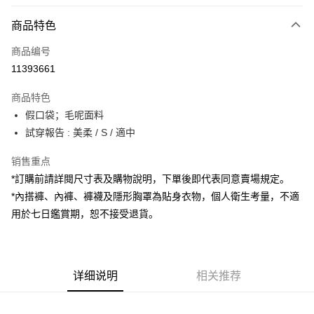
付款方式
商品特色
信用卡一次付款
商品编号
超商取货付款
11393661
LINE Pay
商品特色
Apple Pay
假口袋；毛呢面料
試穿報告 : 美柔 / S / 適中
街口支付
销售重点
Google Pay
*訂購前請詳閱尺寸表及購物說明，下單後即代表同意賣場規定。
大哥付你分期
*內搭褲、內褲、褲襪及隱形胸罩為貼身衣物，個人衛生考量，不適
相关说明
用於七日鑑賞期，恕不接受退貨。
【大哥付你分期使用说明】
AFTEE先享后付
1. 本服务由台湾大哥大提供，电信用户可立即使用无须另外申请。（限个人
月租型门号，不开放公司户及预付卡使用）
相关说明
2. 付款方式选择 “大哥付你分期”，订单成立后会自动跳转到大哥付的交易流
一、關於 AFTEE先享後付
程，验证手机门号后，选择欲分期的期数、缴款截止日，确认付款后即完成
详细说明
相关推荐
ATM付款
1. 於付款方式選擇AFTEE先享後付，將跳出AFTEE先享後付手機驗證視
交易。
窗。
3. 实际核准额度、可分期数及费用金额请依后续交易确认页面所载为准。
2. 進行簡訊驗證之後，即可完成結帳手續。
运送方式
4. 订单成立30分钟内，如未前往确认交易或遇审核未通过，订单将自动取