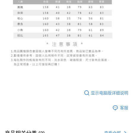
處理、利用，詳參 AFTEE 官網之『個人資料蒐集、處理及利用告知聲明』
（
https://aftee.tw/privacypolicy/
）。
國家/地區配送
查看运费
若款項超過繳費期限，將根據當次的金額加收年利率 16% 的逾期滯納金。
未成年的使用者，請事先徵得法定代理人或監護人之同意方可使用
AFTEE。
若您對於個人資料之處理、利用有任何疑問，或欲行使相關法律權利，請聯
繫恩沛科技股份有限公司。若您不同意我們將上開所示之個人資料，連同必
要之購買訂單資訊提供予 AFTEE ，或讓 AFTEE 蒐集處理利用您的個人資
料，請勿選用本服務。
显示电脑版详细说明
客服