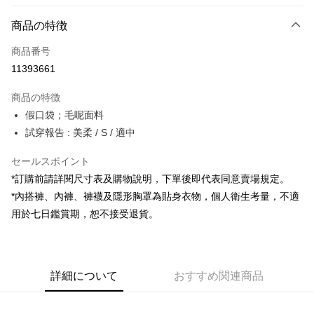
お支払い方法
商品の特徴
クレジットカード1回払い
商品番号
コンビニ店頭代金引換
11393661
LINE Pay
商品の特徴
Apple Pay
假口袋；毛呢面料
試穿報告 : 美柔 / S / 適中
JKOPAY
セールスポイント
Google Pay
*訂購前請詳閱尺寸表及購物說明，下單後即代表同意賣場規定。
OP Pay Later
*內搭褲、內褲、褲襪及隱形胸罩為貼身衣物，個人衛生考量，不適
説明
用於七日鑑賞期，恕不接受退貨。
【OP Pay Later 使用説明】
AFTEE代金後払い
1. 本サービスは台湾大哥大によって提供され、台湾大哥大のユーザーは追
加の申請なしで即時に利用可能です。
説明
2. 支払い方法で「OP Pay Later」を選択すると、注文が成立した後に自動
一、 AFTEE代金後払いについて
的に OP Pay Later の取引プロセスに移行し、携帯番号を確認後、分割払
ATM払い
詳細について
おすすめ関連商品
1.お支払い方法でAFTEE代金後払いを選択すると、携帯電話認証ウィンド
いの回数や支払い期限を選択し、支払いを確認すると取引が完了します。
ウが表示されます。
3. 実際の承認額、分割回数および費用については、後続の取引確認ページ
2.SMSで認証してお支払い手続を進めてください。
配送方法
を基準とします。