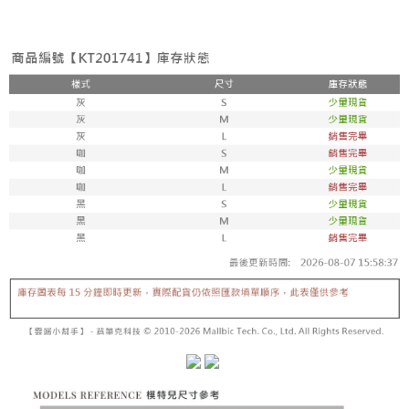
3.注文するときのお支払いは不要です。商品はご指定の住所に配送されま
4. 注文成立後30分以内に確認取引を行わない場合や審査が通過しない場
す。
全家取貨付款
合、注文は自動的にキャンセルされます。「転専審査」に未通過の状況が
4.ご注文が完了すると、携帯に支払い通知のSMSが届きます。アプリ会員
発生した場合は、システムの評価基準に達していないことを意味し、評価
配送毎にNT$60、NT$1,800以上で送料無料
の場合は、AFTEE アプリプッシュ通知が届きます。
内容についての説明はいたしかねます。
5.商品受け取り時のお支払いは不要です。商品を確かめてから、SMSまた
付款後全家取貨
はアプリの通知に従って、4大コンビニ、またはATM/オンラインバンキン
グでお支払いください。
配送毎にNT$60、NT$1,600以上で送料無料
【支払い方法の説明】
1. 分割払いの金額は電信請求書に統合されず、「OP Pay Later」は毎月の
代金納付期限は最短で 14 日以内ですので、ご注意ください。AFTEE アプ
已關閉，請勿下單
締め日後に支払いリマインダーのSMSを送信します。
リをダウンロードして AFTEE 会員になるとお支払い期限を最長 45 日以内
2. SMSのリンクを通じて請求書を開いた後、「コンビニバーコード／台湾
配送毎にNT$10,000
まで延長できます。
大直営店舗／銀行振込／街口支払い／iPASS MONEY」などのチャネルで
支払いを選択できます。
已關閉，請勿下單(付取)
お支払期限は、ショップが請求した期日と、AFTEEで延長できる日数をも
とに計算されます。AFTEEで注文すると、商品を受け取るまで支払い期限
配送毎にNT$10,000
【注意事項】
を延長できますが、商品を期限内に受け取れない場合があります（例：予
1. 本サービスは「台湾大哥大株式会社」（以下「当社」といいます）によ
約商品や商品到着日が比較的遅い商品）。そのため、商品到着の有無に関
7-11取貨付款
って提供され、ユーザーが取引時に本サービスを通じて商品やサービスを
わらず、AFTEEで指定された期限内にお支払いください。
購入できるようにし、店舗が売買／分割払い売買の債権を当社に譲渡した
配送毎にNT$60、NT$1,800以上で送料無料
後、契約に基づいて当社の請求書で帳款を支払うことになります。
二、支払い限度額
2. 「OP Pay Later」を利用する契約関係の目的から、店舗はあなたの個人
付款後7-11取貨
1.初回 AFTEEを ご利用の際に、認証結果及び当社の審査の結果に基づ
情報（名前、電話または住所を含む）を台湾大哥大に提供し、収集、処理
き、限度額が設定されます。
配送毎にNT$60、NT$1,600以上で送料無料
および利用するために、当社があなた本人と分割請求書に必要な情報の確
2.決済金額は最低NT$20です。
認、照合および修正を行います。
3.現在、台湾の会員のみご利用いただけます。
宅配
3. 完全なユーザーサービス規約については、以下のリンクを参照してくだ
さい：
https://oppay.tw/userRule
三、利用規約「AFTEE代金後払い」（以下当サービスという）はネットプ
配送毎にNT$100、NT$2,500以上で送料無料