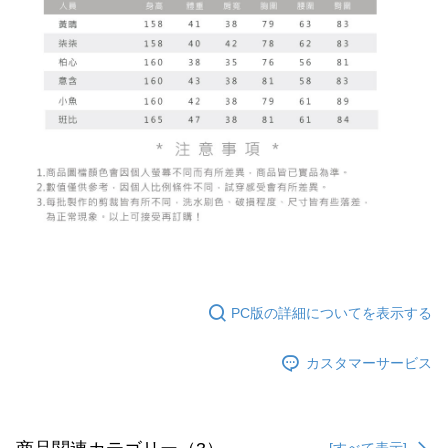
ロテクションズ（以下 AFTEE という）が提供し、AFTEEが代金を徴収し
ます。当サービスご利用の際に提供しなければならない個人情報（注文者
國家/地區配送
送料を確認
の氏名、電話番号、受取人の氏名、電話番号、受取人住所を含むがこれに
限らない）は、AFTEEに渡され当サービスで必要な範囲内で利用されま
す。AFTEEの個人情報の収集、処理、利用について、詳細はAFTEE公式ホ
ームページの『個人情報の収集、処理及び利用に関する声明』をご参照く
ださい（
https://aftee.tw/privacypolicy/
）。
AFTEEの初回ご利用の際に、審査を通過すれば、最高額がNT$10,000にな
ります。支払い期限を過ぎた場合、その金額に基づいて年利20%の遅延滞
納金が加算されます。未成年の利用者は、事前に法定代理人または後見人
の同意を得ればAFTEEをご利用いただけます。
個人情報の処理、利用について疑問がある、または関連する法律の権利を
行使したい場合は、ネットプロテクションズ
cs_tw@netprotections.co.jp
にご連絡ください。上記に示した個人情報を、必要な購入注文書とあわせ
てAFTEEにご提供いただく、またはAFTEEにあなたの個人情報の収集、処
理、利用を許可することににご同意いただけない場合は、当サービスを選
PC版の詳細についてを表示する
択しないでください。
カスタマーサービス