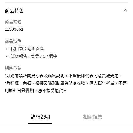
付款方式
商品特色
信用卡一次付款
商品編號
超商取貨付款
11393661
LINE Pay
商品特色
Apple Pay
假口袋；毛呢面料
試穿報告 : 美柔 / S / 適中
街口支付
銷售重點
Google Pay
*訂購前請詳閱尺寸表及購物說明，下單後即代表同意賣場規定。
大哥付你分期
*內搭褲、內褲、褲襪及隱形胸罩為貼身衣物，個人衛生考量，不適
相關說明
用於七日鑑賞期，恕不接受退貨。
【大哥付你分期使用說明】
AFTEE先享後付
1.本服務由台灣大哥大提供，台灣大哥大用戶可立即使用無須另外申請。
2.付款方式選擇「大哥付你分期」，訂單成立後會自動跳轉到大哥付的交易
相關說明
流程，驗證手機門號後，選擇欲分期的期數、繳款截止日，確認付款後即完
【關於「AFTEE先享後付」】
成交易。
詳細說明
相關推薦
ATM付款
AFTEE先享後付是「在收到商品之後才付款」的支付方式。 讓您購物簡單
3.實際核准額度、可分期數及費用金額請依後續交易確認頁面所載為準。
便利好安心！
4.訂單成立30分鐘內，如未前往確認交易或遇審核未通過，訂單將自動取
１．簡單：不需註冊會員、不需綁卡、不需儲值。
運送方式
消。如遇「轉專審核」未通過狀況，表示未達大哥付你分期系統評分，恕無