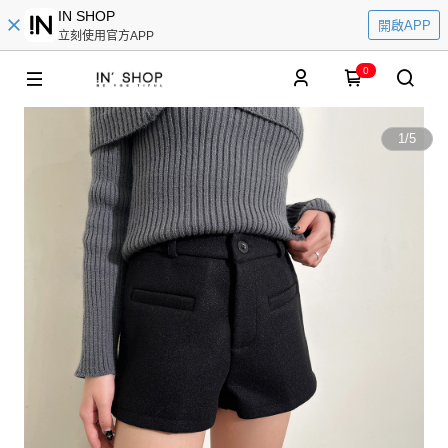
IN SHOP
開啟APP
立刻使用官方APP
0
1
/
5