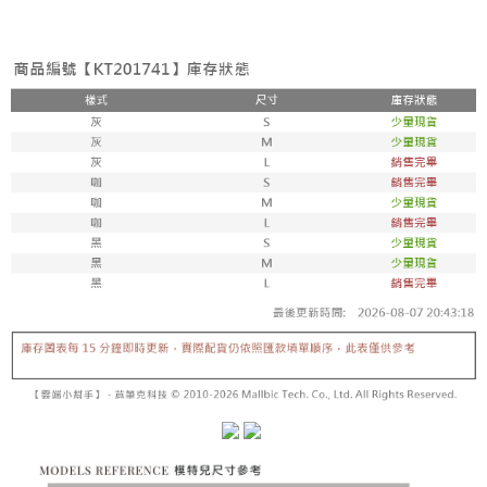
２．便利：只要手機號碼，簡訊認證，即可結帳。
法說明評估內容。
３．安心：先確認商品／服務後，再付款。
全家取貨付款
【繳款方式說明】
1.分期款項不併入電信帳單，「大哥付你分期」於每月結算日後寄送繳費提
每筆NT$60，滿NT$1,800(含以上)免運費
【「AFTEE先享後付」結帳流程】
醒簡訊。
１．於結帳方式選擇「AFTEE先享後付」後，將跳轉至「AFTEE先享後付」
2.透過簡訊連結打開帳單後，可選擇「超商條碼／台灣大直營門市／銀行轉
付款後全家取貨
結帳頁面，進行簡訊認證並確認金額後，即可完成結帳。
帳／街口支付／iPASS MONEY」等通路繳費。
２．訂單成立數日內，您將收到繳費通知簡訊。
每筆NT$60，滿NT$1,600(含以上)免運費
３．收到繳費通知簡訊後14天內，點擊此簡訊中的連結，可透過四大超商／
【注意事項】
ATM／網路銀行／等多元方式進行付款，方視為交易完成。
已關閉，請勿下單
1.本服務係由「台灣大哥大股份有限公司」（以下簡稱本公司）所提供，讓
※ 請注意：結帳手續完成當下不需立刻繳費，但若您需要取消訂單，請聯絡
用戶於交易時，得透過本服務購買商品或服務，並由商店將買賣／分期付款
每筆NT$10,000
購買商品的店家。未經商家同意取消之訂單仍視為有效，需透過AFTEE先享
買賣價金債權讓與本公司後，依約使用本公司帳單繳交帳款。
後付繳納相關費用。
2.基於同意付款使用「大哥付你分期」之契約關係目的，商店將以您的個人
已關閉，請勿下單(付取)
※ 交易是否成功請以「AFTEE先享後付 」之結帳頁面顯示為準，若有關於
資料（包含姓名、電話或地址）提供予台灣大哥大進項蒐集、處理及利用，
是否繳費成功／繳費後需取消欲退款等相關疑問，請聯繫「AFTEE先享後付
每筆NT$10,000
由本公司與您本人進行分期帳單所需資料之確認、核對及更正。
客戶支援中心」
https://netprotections.freshdesk.com/support/home
3.完整用戶服務條款，請詳閱以下連結：
https://oppay.tw/userRule
7-11取貨付款
【注意事項】
１．透過由恩沛科技股份有限公司提供之「AFTEE先享後付」服務完成之交
每筆NT$60，滿NT$1,800(含以上)免運費
易，需依本服務之必要範圍內提供個人資料，並將交易相關給付款項請求債
權轉讓予恩沛科技股份有限公司。
付款後7-11取貨
２．關於個人資料處理事宜，請瀏覽以下網址：
每筆NT$60，滿NT$1,600(含以上)免運費
https://aftee.tw/terms/#terms3
３．未成年的使用者請事先徵得法定代理人或監護人之同意方可使用
宅配
「AFTEE先享後付」，若未經同意申辦者引起之損失，本公司不負相關責
任。
每筆NT$100，滿NT$2,500(含以上)免運費