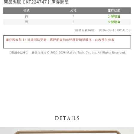
5. 收到商品當下無需繳費，確認無誤後，請再利用繳費通知簡訊或AFTEE
1. 分期款项不并入电信账单，“大哥付你分期”于每月结算日后寄送缴费提醒
APP於四大便利商店‧ATM/網銀等方式進行付款。
短信。
付款後全家取貨
2. 通过短信链接打开账单后，可选择 “超商条码／台湾大直营门市／银行转
請留意繳費期限為 14 天。唯有下載 AFTEE App 成為 AFTEE 會員者方能享
每笔NT$60，满NT$1,600(含以上)免运费
账／街口支付／iPASS MONEY”等通路缴费。
有最長 45 天內付款之服務。
已關閉，請勿下單
【注意事项】
繳費期限，為商家向您請款的時間，再加上使用AFTEE可延長的天數所計算
1. 本服务系由 “台湾大哥大股份有限公司”所提供，让用户于交易时，得通过
每笔NT$10,000
出。使用AFTEE下訂可以延長您收到商品前的繳費天數，但無法保證一定能
本服务购买商品或服务，并由商店将买卖／分期付款买卖价金债权让与本公
夠在期限內收到商品(例如:預購商品或預計到貨時間較長者)。因此無論收到
司后，依约使用本公司账单缴交账款。
已關閉，請勿下單(付取)
商品與否，仍需要請您在AFTEE規定的時間內完成繳費。
2. 基于同意付款使用 “大哥付你分期”之契约关系目的，商店将以您的个人资
每笔NT$10,000
料（包含姓名、电话或地址）提供予台湾大哥大进项收集、处理及利用，由
二、付款限制
台湾大哥大与本人进行分期账单所需资料之确认、核对及更正。
1. 初次使用 AFTEE 時，將依認證結果及本公司審查結果，核予每個人不同
7-11取貨付款
3. 完整用户服务条款，请详阅以下链接：
https://oppay.tw/userRule
之上限額度
2. 結帳金額須大於NT$30
每笔NT$60，满NT$1,800(含以上)免运费
3. 目前僅支援台灣會員
付款後7-11取貨
三、聲明條款
每笔NT$60，满NT$1,600(含以上)免运费
「AFTEE先享後付」(下稱本服務)乃由恩沛科技股份有限公司(下稱 AFTEE )
所提供，並由 AFTEE 向您收取款項。因使用本服務所須提供之個人資料(包
宅配
含但不限於訂購人姓名、電話，收件人姓名、電話、收件地址)，將交付予
AFTEE 於本服務必要服務範圍內運用。關於 AFTEE 對於個人資料之蒐集、
每笔NT$100，满NT$2,500(含以上)免运费
處理、利用，詳參 AFTEE 官網之『個人資料蒐集、處理及利用告知聲明』
（
https://aftee.tw/privacypolicy/
）。
國家/地區配送
查看运费