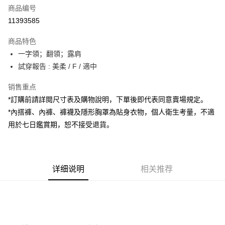
商品编号
超商取货付款
11393585
LINE Pay
商品特色
Apple Pay
一字領；翻領；露肩
試穿報告 : 美柔 / F / 適中
街口支付
销售重点
Google Pay
*訂購前請詳閱尺寸表及購物說明，下單後即代表同意賣場規定。
大哥付你分期
*內搭褲、內褲、褲襪及隱形胸罩為貼身衣物，個人衛生考量，不適
相关说明
用於七日鑑賞期，恕不接受退貨。
【大哥付你分期使用说明】
AFTEE先享后付
1. 本服务由台湾大哥大提供，电信用户可立即使用无须另外申请。（限个人
月租型门号，不开放公司户及预付卡使用）
相关说明
2. 付款方式选择 “大哥付你分期”，订单成立后会自动跳转到大哥付的交易流
一、關於 AFTEE先享後付
程，验证手机门号后，选择欲分期的期数、缴款截止日，确认付款后即完成
详细说明
相关推荐
ATM付款
1. 於付款方式選擇AFTEE先享後付，將跳出AFTEE先享後付手機驗證視
交易。
窗。
3. 实际核准额度、可分期数及费用金额请依后续交易确认页面所载为准。
2. 進行簡訊驗證之後，即可完成結帳手續。
运送方式
4. 订单成立30分钟内，如未前往确认交易或遇审核未通过，订单将自动取
3. 訂單確認後不需事先繳費，商品會配送至您的指定地址。
消。如遇 “转专审核”未通过状况，表示未达系统评分，恕无法说明评估内
4. 下訂完成後，您的手機會收到一封繳費通知簡訊，APP會員則會收到
全家取貨付款
容。
AFTEE APP推播通知。
【缴款方式说明】
每笔NT$60，满NT$1,800(含以上)免运费