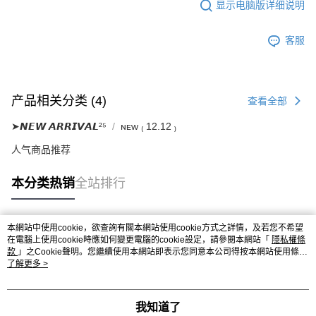
显示电脑版详细说明
客服
产品相关分类 (4)
查看全部
➤𝙉𝙀𝙒 𝘼𝙍𝙍𝙄𝙑𝘼𝙇²⁵
ɴᴇᴡ ₍ 12.12 ₎
人气商品推荐
本分类热销
全站排行
本網站中使用cookie，欲查詢有關本網站使用cookie方式之詳情，及若您不希望
热门标签
在電腦上使用cookie時應如何變更電腦的cookie設定，請參閱本網站「
隱私權條
款
」之Cookie聲明。您繼續使用本網站即表示您同意本公司得按本網站使用條款
之Cookie聲明使用cookie。
了解更多 >
我知道了