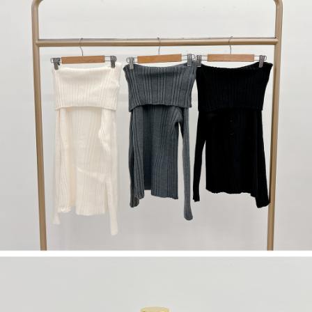
若款項超過繳費期限，將根據當次的金額加收年利率 16% 的逾期滯納金。
未成年的使用者，請事先徵得法定代理人或監護人之同意方可使用
AFTEE。
若您對於個人資料之處理、利用有任何疑問，或欲行使相關法律權利，請聯
繫恩沛科技股份有限公司。若您不同意我們將上開所示之個人資料，連同必
要之購買訂單資訊提供予 AFTEE ，或讓 AFTEE 蒐集處理利用您的個人資
料，請勿選用本服務。