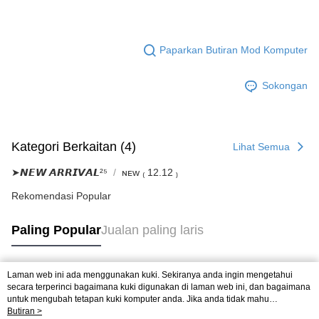
Paparkan Butiran Mod Komputer
Sokongan
Kategori Berkaitan (4)
Lihat Semua
➤𝙉𝙀𝙒 𝘼𝙍𝙍𝙄𝙑𝘼𝙇²⁵
ɴᴇᴡ ₍ 12.12 ₎
Rekomendasi Popular
Paling Popular
Jualan paling laris
Laman web ini ada menggunakan kuki. Sekiranya anda ingin mengetahui
Tag Popular
secara terperinci bagaimana kuki digunakan di laman web ini, dan bagaimana
untuk mengubah tetapan kuki komputer anda. Jika anda tidak mahu
menggunakan kuki di komputer anda, sila rujuk penerangan mengenai kuki.
Butiran >