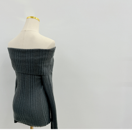
1. Perkhidmatan ini disediakan oleh "Taiwan Mobile Co., Ltd." untuk
membolehkan pengguna membeli produk atau perkhidmatan melalui
perkhidmatan ini semasa transaksi, dan kedai akan menyerahkan hak
tuntutan harga jual/beli ansuran kepada syarikat ini untuk membayar bil
menggunakan bil syarikat ini.
2. Berdasarkan tujuan kontrak persetujuan pembayaran menggunakan
"Pembayaran Ansuran Gogo", kedai akan memberikan maklumat peribadi
anda (termasuk nama, telefon atau alamat) kepada Taiwan Mobile untuk
pengumpulan, pemprosesan dan penggunaan, untuk pengesahan,
semakan dan pembetulan data yang diperlukan untuk bil ansuran oleh
Taiwan Mobile.
3. Sila baca syarat perkhidmatan pengguna secara lengkap melalui
pautan berikut: https://oppay.tw/userRule