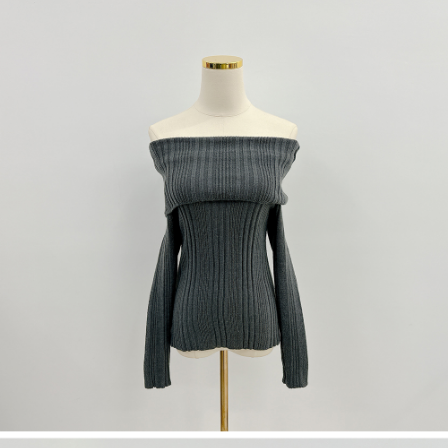
dan kad prabayar)
peribadi yang disenaraikan seperti di atas akan dikumpul dan digunakan
2. Pilihan kaedah pembayaran "Pembayaran Ansuran Gogo", selepas
oleh AFTEE, sila jangan gunakan perkhidmatan ini.
pesanan ditubuhkan, akan secara automatik dialihkan ke proses
transaksi Gogo, selepas pengesahan nombor telefon, pilih bilangan
ansuran yang diingini, tarikh akhir pembayaran, dan setelah
mengesahkan pembayaran, transaksi akan selesai.
3. Jumlah kelulusan sebenar, bilangan ansuran dan jumlah bayaran
adalah berdasarkan halaman pengesahan transaksi seterusnya.
4. Dalam masa 30 minit selepas pesanan ditubuhkan, jika tidak pergi
untuk mengesahkan transaksi atau jika tidak lulus semakan, pesanan
akan dibatalkan secara automatik. Jika terdapat situasi "pindah untuk
semakan khusus" yang tidak lulus, ini menunjukkan bahawa sistem
penilaian tidak mencukupi, tiada penjelasan mengenai kandungan
penilaian boleh diberikan.
【Penerangan Kaedah Pembayaran】
1. Pembayaran ansuran tidak digabungkan dalam bil telekomunikasi,
"Pembayaran Ansuran Gogo" akan menghantar SMS peringatan
pembayaran selepas tarikh penyelesaian bulanan.
2. Melalui pautan SMS untuk membuka bil, anda boleh memilih untuk
membayar melalui "Kod bar kedai serbaneka / Kedai rasmi Taiwan
Mobile / Pemindahan bank / Pembayaran J街口 / iPASS MONEY" dan
saluran lain.
【Nota Penting】