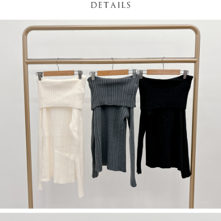
NT$60/pesanan | Penghantaran percuma untuk pesanan
1. Jumlah yang diperakui untuk pengguna kali pertama boleh sehingga
[Nota Penting]
NT$1,600 atau lebih
NT$10,000. Amaun diperakui sebenar yang diluluskan akan berdasarkan
keputusan pensijilan dan semakan oleh AFTEE.
Perkhidmatan ini disediakan oleh Taiwan Mobile Co., Ltd. (“Syarikat”),
宅配
2. Amaun perbelanjaan minimum mestilah lebih besar daripada NT$20.
yang membolehkan pelanggan membeli barangan atau perkhidmatan
3. Pada masa ini hanya tersedia untuk ahli Taiwan.
NT$100/pesanan | Penghantaran percuma untuk pesanan
melalui perkhidmatan ini pada masa transaksi. Hasil daripada pembelian
atau pembayaran ansuran akan dipindahkan oleh peniaga kepada
NT$2,500 atau lebih
Ketiga, Syarat Perkhidmatan
Syarikat, dan pelanggan hendaklah membuat pembayaran mengikut
Perkhidmatan AFTEE Beli Sekarang Bayar Kemudian disediakan oleh NP
perjanjian menggunakan sistem bil Syarikat.
國家/地區配送
Kadar Penghantaran
Taiwan, Inc. dan AFTEE akan membuat bil kepada pengguna. AFTEE
akan menggunakan data peribadi yang dikumpul (termasuk nama
Untuk memenuhi hubungan kontrak yang terjalin melalui persetujuan
pembeli, no. telefon, nama penerima, no. telefon, alamat penerima) untuk
penggunaan OP Pay Later, peniaga akan memberikan maklumat peribadi
penggunaan perkhidmatan. Sila rujuk kepada "Penyata Pengumpulan
anda (termasuk nama, nombor telefon, atau alamat) kepada Syarikat bagi
Data Peribadi, Pemprosesan, Penggunaan"
tujuan pengumpulan, pemprosesan dan penggunaan data yang
(https://aftee.tw/privacypolicy/
) untuk maklumat lanjut.
diperlukan untuk pengebilan ansuran, termasuk pengesahan,
pengesahan semula dan pembetulan.
Jumlah yang diperakui untuk pengguna kali pertama yang lulus
kelulusan boleh sehingga NT$10,000. Jika pengguna tidak membuat
Untuk terma perkhidmatan penuh, sila rujuk pautan berikut:
pembayaran dalam tempoh tersebut, yuran pembayaran lewat sebanyak
https://oppay.tw/userRule
" target="_blank" class="link revert-
20% setahun akan dikenakan. Pengguna bawah umur dikehendaki
style">https://oppay.tw/userRule
mendapatkan kebenaran daripada ibu bapa atau penjaga yang sah
untuk menggunakan AFTEE.
【Panduan Penggunaan Pembayaran Ansuran Gogo】
1. Perkhidmatan ini disediakan oleh Taiwan Mobile, pengguna telefon
Sila hubungi NP Taiwan Inc. di
cs_tw@netprotections.co.jp
jika anda
mudah alih boleh segera menggunakan tanpa perlu memohon lagi.
mempunyai sebarang kebimbangan mengenai pemprosesan dan
(Hanya untuk nombor langganan peribadi, tidak terbuka untuk syarikat
penggunaan pada data peribadi. Jika anda tidak bersetuju dengan data