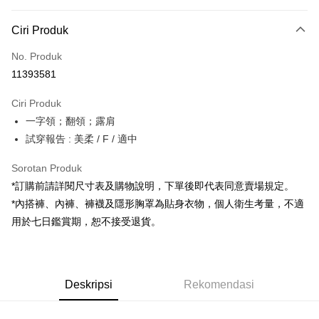
Kaedah Pembayaran
Ciri Produk
Kad Kredit (Bayaran Penuh)
No. Produk
Pengambilan di Kedai Serbaneka
11393581
LINE Pay
Ciri Produk
Apple Pay
一字領；翻領；露肩
試穿報告 : 美柔 / F / 適中
JKOPAY
Google Pay
Sorotan Produk
*訂購前請詳閱尺寸表及購物說明，下單後即代表同意賣場規定。
OP Pay Later
*內搭褲、內褲、褲襪及隱形胸罩為貼身衣物，個人衛生考量，不適
Deskripsi
用於七日鑑賞期，恕不接受退貨。
[Terma Penggunaan untuk OP Pay Later]
AFTEE
Perkhidmatan ini disediakan oleh Taiwan Mobile dan tersedia untuk
Deskripsi
pengguna Taiwan Mobile tanpa memerlukan permohonan tambahan.
Pertama, Mengenai Perkhidmatan AFTEE Beli Sekarang Bayar Kemudian
Pemindahan ATM
Deskripsi
Rekomendasi
1. Dengan memilih AFTEE sebagai kaedah pembayaran, mesej
Jika anda memilih OP Pay Later sebagai kaedah pembayaran, sistem
pengesahan AFTEE akan muncul.
akan mengarahkan anda secara automatik ke proses transaksi OP Pay
2. Anda boleh meneruskan pembayaran selepas pengesahan SMS.
Pilihan Penghantaran
Later selepas pesanan dibuat. Anda perlu mengesahkan nombor telefon