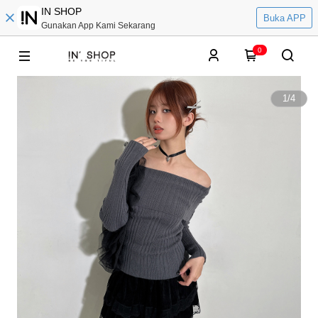
IN SHOP
Buka APP
Gunakan App Kami Sekarang
0
1
/
4