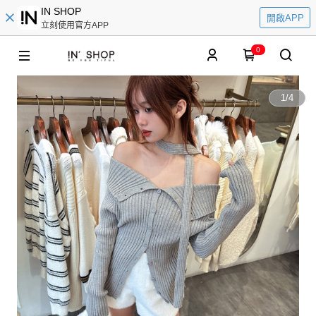
IN SHOP
開啟APP
立刻使用官方APP
0
1
/
4