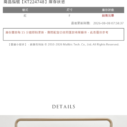
【「AFTEE先享後付」結帳流程】
醒簡訊。
１．於結帳方式選擇「AFTEE先享後付」後，將跳轉至「AFTEE先享後付」
2.透過簡訊連結打開帳單後，可選擇「超商條碼／台灣大直營門市／銀行轉
付款後全家取貨
結帳頁面，進行簡訊認證並確認金額後，即可完成結帳。
帳／街口支付／iPASS MONEY」等通路繳費。
２．訂單成立數日內，您將收到繳費通知簡訊。
每筆NT$60，滿NT$1,600(含以上)免運費
３．收到繳費通知簡訊後14天內，點擊此簡訊中的連結，可透過四大超商／
【注意事項】
ATM／網路銀行／等多元方式進行付款，方視為交易完成。
已關閉，請勿下單
1.本服務係由「台灣大哥大股份有限公司」（以下簡稱本公司）所提供，讓
※ 請注意：結帳手續完成當下不需立刻繳費，但若您需要取消訂單，請聯絡
用戶於交易時，得透過本服務購買商品或服務，並由商店將買賣／分期付款
每筆NT$10,000
購買商品的店家。未經商家同意取消之訂單仍視為有效，需透過AFTEE先享
買賣價金債權讓與本公司後，依約使用本公司帳單繳交帳款。
後付繳納相關費用。
2.基於同意付款使用「大哥付你分期」之契約關係目的，商店將以您的個人
已關閉，請勿下單(付取)
※ 交易是否成功請以「AFTEE先享後付 」之結帳頁面顯示為準，若有關於
資料（包含姓名、電話或地址）提供予台灣大哥大進項蒐集、處理及利用，
是否繳費成功／繳費後需取消欲退款等相關疑問，請聯繫「AFTEE先享後付
每筆NT$10,000
由本公司與您本人進行分期帳單所需資料之確認、核對及更正。
客戶支援中心」
https://netprotections.freshdesk.com/support/home
3.完整用戶服務條款，請詳閱以下連結：
https://oppay.tw/userRule
7-11取貨付款
【注意事項】
１．透過由恩沛科技股份有限公司提供之「AFTEE先享後付」服務完成之交
每筆NT$60，滿NT$1,800(含以上)免運費
易，需依本服務之必要範圍內提供個人資料，並將交易相關給付款項請求債
權轉讓予恩沛科技股份有限公司。
付款後7-11取貨
２．關於個人資料處理事宜，請瀏覽以下網址：
每筆NT$60，滿NT$1,600(含以上)免運費
https://aftee.tw/terms/#terms3
３．未成年的使用者請事先徵得法定代理人或監護人之同意方可使用
宅配
「AFTEE先享後付」，若未經同意申辦者引起之損失，本公司不負相關責
任。
每筆NT$100，滿NT$2,500(含以上)免運費
４．使用「AFTEE先享後付」時，將依據個別帳號之用戶狀況，依本公司即
時審查核予不同之上限額度；若仍有額度不足之情形，本公司將視審查結果
國家/地區配送
查看運費
請求用戶進行身份認證。