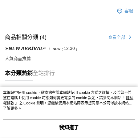
客服
商品相關分類 (4)
查看全部
➤𝙉𝙀𝙒 𝘼𝙍𝙍𝙄𝙑𝘼𝙇²⁵
ɴᴇᴡ ₍ 12.30 ₎
人氣商品推薦
本分類熱銷
全站排行
本網站中使用 cookie，欲查詢有關本網站使用 cookie 方式之詳情，及若您不希
熱門標籤
望在電腦上使用 cookie 時應如何變更電腦的 cookie 設定，請參閱本網站「
隱私
權條款
」之 Cookie 聲明。您繼續使用本網站即表示您同意本公司得按本網站使
用條款之 Cookie 聲明使用 cookie。
了解更多 >
我知道了