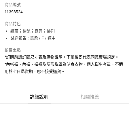
商品編號
超商取貨付款
11393524
LINE Pay
商品特色
Apple Pay
飄帶；翻領；露肩；排釦
試穿報告 : 美柔 / F / 適中
街口支付
銷售重點
Google Pay
*訂購前請詳閱尺寸表及購物說明，下單後即代表同意賣場規定。
大哥付你分期
*內搭褲、內褲、褲襪及隱形胸罩為貼身衣物，個人衛生考量，不適
相關說明
用於七日鑑賞期，恕不接受退貨。
【大哥付你分期使用說明】
AFTEE先享後付
1.本服務由台灣大哥大提供，台灣大哥大用戶可立即使用無須另外申請。
2.付款方式選擇「大哥付你分期」，訂單成立後會自動跳轉到大哥付的交易
相關說明
流程，驗證手機門號後，選擇欲分期的期數、繳款截止日，確認付款後即完
【關於「AFTEE先享後付」】
成交易。
詳細說明
相關推薦
ATM付款
AFTEE先享後付是「在收到商品之後才付款」的支付方式。 讓您購物簡單
3.實際核准額度、可分期數及費用金額請依後續交易確認頁面所載為準。
便利好安心！
4.訂單成立30分鐘內，如未前往確認交易或遇審核未通過，訂單將自動取
１．簡單：不需註冊會員、不需綁卡、不需儲值。
運送方式
消。如遇「轉專審核」未通過狀況，表示未達大哥付你分期系統評分，恕無
２．便利：只要手機號碼，簡訊認證，即可結帳。
法說明評估內容。
３．安心：先確認商品／服務後，再付款。
全家取貨付款
【繳款方式說明】
1.分期款項不併入電信帳單，「大哥付你分期」於每月結算日後寄送繳費提
每筆NT$60，滿NT$1,800(含以上)免運費