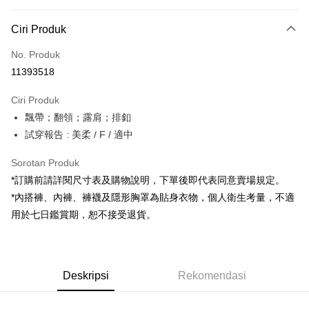
Kaedah Pembayaran
Ciri Produk
Kad Kredit (Bayaran Penuh)
No. Produk
Pengambilan di Kedai Serbaneka
11393518
LINE Pay
Ciri Produk
Apple Pay
飄帶；翻領；露肩；排釦
試穿報告 : 美柔 / F / 適中
JKOPAY
Google Pay
Sorotan Produk
*訂購前請詳閱尺寸表及購物說明，下單後即代表同意賣場規定。
OP Pay Later
*內搭褲、內褲、褲襪及隱形胸罩為貼身衣物，個人衛生考量，不適
Deskripsi
用於七日鑑賞期，恕不接受退貨。
[Terma Penggunaan untuk OP Pay Later]
AFTEE
Perkhidmatan ini disediakan oleh Taiwan Mobile dan tersedia untuk
Deskripsi
pengguna Taiwan Mobile tanpa memerlukan permohonan tambahan.
Pertama, Mengenai Perkhidmatan AFTEE Beli Sekarang Bayar Kemudian
Pemindahan ATM
Deskripsi
Rekomendasi
1. Dengan memilih AFTEE sebagai kaedah pembayaran, mesej
Jika anda memilih OP Pay Later sebagai kaedah pembayaran, sistem
pengesahan AFTEE akan muncul.
akan mengarahkan anda secara automatik ke proses transaksi OP Pay
2. Anda boleh meneruskan pembayaran selepas pengesahan SMS.
Pilihan Penghantaran
Later selepas pesanan dibuat. Anda perlu mengesahkan nombor telefon