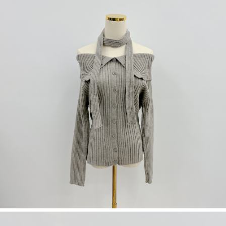
dan kad prabayar)
peribadi yang disenaraikan seperti di atas akan dikumpul dan digunakan
2. Pilihan kaedah pembayaran "Pembayaran Ansuran Gogo", selepas
oleh AFTEE, sila jangan gunakan perkhidmatan ini.
pesanan ditubuhkan, akan secara automatik dialihkan ke proses
transaksi Gogo, selepas pengesahan nombor telefon, pilih bilangan
ansuran yang diingini, tarikh akhir pembayaran, dan setelah
mengesahkan pembayaran, transaksi akan selesai.
3. Jumlah kelulusan sebenar, bilangan ansuran dan jumlah bayaran
adalah berdasarkan halaman pengesahan transaksi seterusnya.
4. Dalam masa 30 minit selepas pesanan ditubuhkan, jika tidak pergi
untuk mengesahkan transaksi atau jika tidak lulus semakan, pesanan
akan dibatalkan secara automatik. Jika terdapat situasi "pindah untuk
semakan khusus" yang tidak lulus, ini menunjukkan bahawa sistem
penilaian tidak mencukupi, tiada penjelasan mengenai kandungan
penilaian boleh diberikan.
【Penerangan Kaedah Pembayaran】
1. Pembayaran ansuran tidak digabungkan dalam bil telekomunikasi,
"Pembayaran Ansuran Gogo" akan menghantar SMS peringatan
pembayaran selepas tarikh penyelesaian bulanan.
2. Melalui pautan SMS untuk membuka bil, anda boleh memilih untuk
membayar melalui "Kod bar kedai serbaneka / Kedai rasmi Taiwan
Mobile / Pemindahan bank / Pembayaran J街口 / iPASS MONEY" dan
saluran lain.
【Nota Penting】