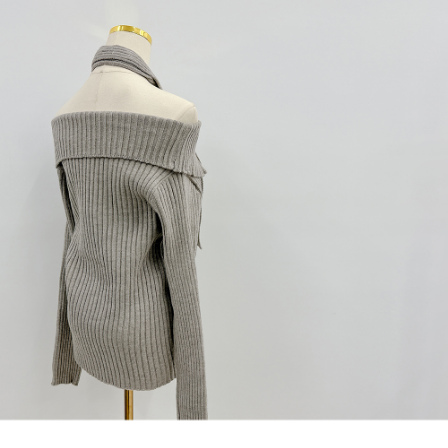
1. Perkhidmatan ini disediakan oleh "Taiwan Mobile Co., Ltd." untuk
membolehkan pengguna membeli produk atau perkhidmatan melalui
perkhidmatan ini semasa transaksi, dan kedai akan menyerahkan hak
tuntutan harga jual/beli ansuran kepada syarikat ini untuk membayar bil
menggunakan bil syarikat ini.
2. Berdasarkan tujuan kontrak persetujuan pembayaran menggunakan
"Pembayaran Ansuran Gogo", kedai akan memberikan maklumat peribadi
anda (termasuk nama, telefon atau alamat) kepada Taiwan Mobile untuk
pengumpulan, pemprosesan dan penggunaan, untuk pengesahan,
semakan dan pembetulan data yang diperlukan untuk bil ansuran oleh
Taiwan Mobile.
3. Sila baca syarat perkhidmatan pengguna secara lengkap melalui
pautan berikut: https://oppay.tw/userRule