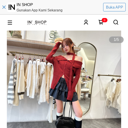
IN SHOP
Buka APP
Gunakan App Kami Sekarang
0
1
/
5