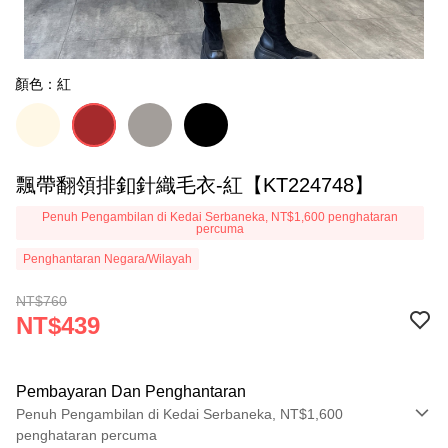
顏色：紅
飄帶翻領排釦針織毛衣-紅【KT224748】
Penuh Pengambilan di Kedai Serbaneka, NT$1,600 penghataran
percuma
Penghantaran Negara/Wilayah
NT$760
NT$439
Pembayaran Dan Penghantaran
Penuh Pengambilan di Kedai Serbaneka, NT$1,600
penghataran percuma