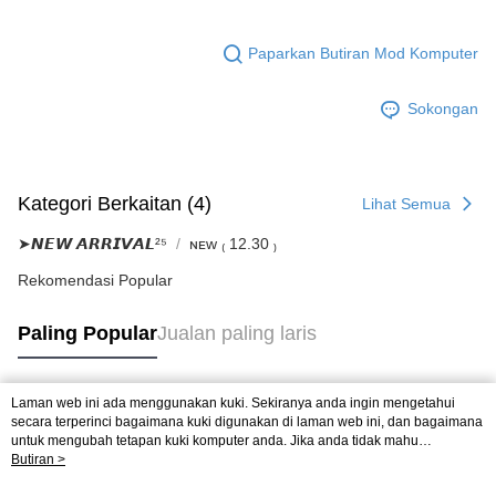
Paparkan Butiran Mod Komputer
Sokongan
Kategori Berkaitan (4)
Lihat Semua
➤𝙉𝙀𝙒 𝘼𝙍𝙍𝙄𝙑𝘼𝙇²⁵
ɴᴇᴡ ₍ 12.30 ₎
Rekomendasi Popular
Paling Popular
Jualan paling laris
Laman web ini ada menggunakan kuki. Sekiranya anda ingin mengetahui
Tag Popular
secara terperinci bagaimana kuki digunakan di laman web ini, dan bagaimana
untuk mengubah tetapan kuki komputer anda. Jika anda tidak mahu
menggunakan kuki di komputer anda, sila rujuk penerangan mengenai kuki.
Butiran >
Dasar Privasi
Laman web ini ada menggunakan kuki. Sekiranya anda ingin