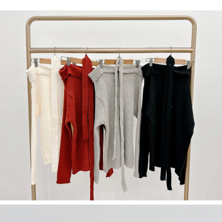
NT$60/pesanan | Penghantaran percuma untuk pesanan
1. Jumlah yang diperakui untuk pengguna kali pertama boleh sehingga
[Nota Penting]
NT$1,600 atau lebih
NT$10,000. Amaun diperakui sebenar yang diluluskan akan berdasarkan
keputusan pensijilan dan semakan oleh AFTEE.
Perkhidmatan ini disediakan oleh Taiwan Mobile Co., Ltd. (“Syarikat”),
宅配
2. Amaun perbelanjaan minimum mestilah lebih besar daripada NT$20.
yang membolehkan pelanggan membeli barangan atau perkhidmatan
3. Pada masa ini hanya tersedia untuk ahli Taiwan.
NT$100/pesanan | Penghantaran percuma untuk pesanan
melalui perkhidmatan ini pada masa transaksi. Hasil daripada pembelian
atau pembayaran ansuran akan dipindahkan oleh peniaga kepada
NT$2,500 atau lebih
Ketiga, Syarat Perkhidmatan
Syarikat, dan pelanggan hendaklah membuat pembayaran mengikut
Perkhidmatan AFTEE Beli Sekarang Bayar Kemudian disediakan oleh NP
perjanjian menggunakan sistem bil Syarikat.
國家/地區配送
Kadar Penghantaran
Taiwan, Inc. dan AFTEE akan membuat bil kepada pengguna. AFTEE
akan menggunakan data peribadi yang dikumpul (termasuk nama
Untuk memenuhi hubungan kontrak yang terjalin melalui persetujuan
pembeli, no. telefon, nama penerima, no. telefon, alamat penerima) untuk
penggunaan OP Pay Later, peniaga akan memberikan maklumat peribadi
penggunaan perkhidmatan. Sila rujuk kepada "Penyata Pengumpulan
anda (termasuk nama, nombor telefon, atau alamat) kepada Syarikat bagi
Data Peribadi, Pemprosesan, Penggunaan"
tujuan pengumpulan, pemprosesan dan penggunaan data yang
(https://aftee.tw/privacypolicy/
) untuk maklumat lanjut.
diperlukan untuk pengebilan ansuran, termasuk pengesahan,
pengesahan semula dan pembetulan.
Jumlah yang diperakui untuk pengguna kali pertama yang lulus
kelulusan boleh sehingga NT$10,000. Jika pengguna tidak membuat
Untuk terma perkhidmatan penuh, sila rujuk pautan berikut:
pembayaran dalam tempoh tersebut, yuran pembayaran lewat sebanyak
https://oppay.tw/userRule
" target="_blank" class="link revert-
20% setahun akan dikenakan. Pengguna bawah umur dikehendaki
style">https://oppay.tw/userRule
mendapatkan kebenaran daripada ibu bapa atau penjaga yang sah
untuk menggunakan AFTEE.
【Panduan Penggunaan Pembayaran Ansuran Gogo】
1. Perkhidmatan ini disediakan oleh Taiwan Mobile, pengguna telefon
Sila hubungi NP Taiwan Inc. di
cs_tw@netprotections.co.jp
jika anda
mudah alih boleh segera menggunakan tanpa perlu memohon lagi.
mempunyai sebarang kebimbangan mengenai pemprosesan dan
(Hanya untuk nombor langganan peribadi, tidak terbuka untuk syarikat
penggunaan pada data peribadi. Jika anda tidak bersetuju dengan data