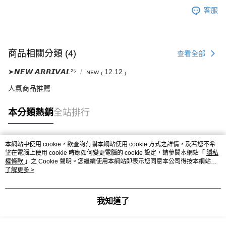
客服
商品相關分類 (4)
查看全部
➤𝙉𝙀𝙒 𝘼𝙍𝙍𝙄𝙑𝘼𝙇²⁵
ɴᴇᴡ ₍ 12.12 ₎
人氣商品推薦
本分類熱銷
全站排行
本網站中使用 cookie，欲查詢有關本網站使用 cookie 方式之詳情，及若您不希
熱門標籤
望在電腦上使用 cookie 時應如何變更電腦的 cookie 設定，請參閱本網站「
隱私
權條款
」之 Cookie 聲明。您繼續使用本網站即表示您同意本公司得按本網站使
用條款之 Cookie 聲明使用 cookie。
了解更多 >
我知道了