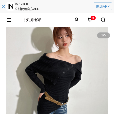
IN SHOP
開啟APP
立刻使用官方APP
0
1
/
5