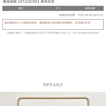
【「AFTEE先享後付」結帳流程】
醒簡訊。
１．於結帳方式選擇「AFTEE先享後付」後，將跳轉至「AFTEE先享後付」
2.透過簡訊連結打開帳單後，可選擇「超商條碼／台灣大直營門市／銀行轉
付款後全家取貨
結帳頁面，進行簡訊認證並確認金額後，即可完成結帳。
帳／街口支付／iPASS MONEY」等通路繳費。
２．訂單成立數日內，您將收到繳費通知簡訊。
每筆NT$60，滿NT$1,600(含以上)免運費
３．收到繳費通知簡訊後14天內，點擊此簡訊中的連結，可透過四大超商／
【注意事項】
ATM／網路銀行／等多元方式進行付款，方視為交易完成。
已關閉，請勿下單
1.本服務係由「台灣大哥大股份有限公司」（以下簡稱本公司）所提供，讓
※ 請注意：結帳手續完成當下不需立刻繳費，但若您需要取消訂單，請聯絡
用戶於交易時，得透過本服務購買商品或服務，並由商店將買賣／分期付款
每筆NT$10,000
購買商品的店家。未經商家同意取消之訂單仍視為有效，需透過AFTEE先享
買賣價金債權讓與本公司後，依約使用本公司帳單繳交帳款。
後付繳納相關費用。
2.基於同意付款使用「大哥付你分期」之契約關係目的，商店將以您的個人
已關閉，請勿下單(付取)
※ 交易是否成功請以「AFTEE先享後付 」之結帳頁面顯示為準，若有關於
資料（包含姓名、電話或地址）提供予台灣大哥大進項蒐集、處理及利用，
是否繳費成功／繳費後需取消欲退款等相關疑問，請聯繫「AFTEE先享後付
每筆NT$10,000
由本公司與您本人進行分期帳單所需資料之確認、核對及更正。
客戶支援中心」
https://netprotections.freshdesk.com/support/home
3.完整用戶服務條款，請詳閱以下連結：
https://oppay.tw/userRule
7-11取貨付款
【注意事項】
１．透過由恩沛科技股份有限公司提供之「AFTEE先享後付」服務完成之交
每筆NT$60，滿NT$1,800(含以上)免運費
易，需依本服務之必要範圍內提供個人資料，並將交易相關給付款項請求債
權轉讓予恩沛科技股份有限公司。
付款後7-11取貨
２．關於個人資料處理事宜，請瀏覽以下網址：
每筆NT$60，滿NT$1,600(含以上)免運費
https://aftee.tw/terms/#terms3
３．未成年的使用者請事先徵得法定代理人或監護人之同意方可使用
宅配
「AFTEE先享後付」，若未經同意申辦者引起之損失，本公司不負相關責
任。
每筆NT$100，滿NT$2,500(含以上)免運費
４．使用「AFTEE先享後付」時，將依據個別帳號之用戶狀況，依本公司即
時審查核予不同之上限額度；若仍有額度不足之情形，本公司將視審查結果
國家/地區配送
查看運費
請求用戶進行身份認證。