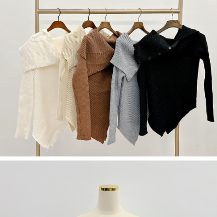
若款項超過繳費期限，將根據當次的金額加收年利率 16% 的逾期滯納金。
未成年的使用者，請事先徵得法定代理人或監護人之同意方可使用
AFTEE。
若您對於個人資料之處理、利用有任何疑問，或欲行使相關法律權利，請聯
繫恩沛科技股份有限公司。若您不同意我們將上開所示之個人資料，連同必
要之購買訂單資訊提供予 AFTEE ，或讓 AFTEE 蒐集處理利用您的個人資
料，請勿選用本服務。