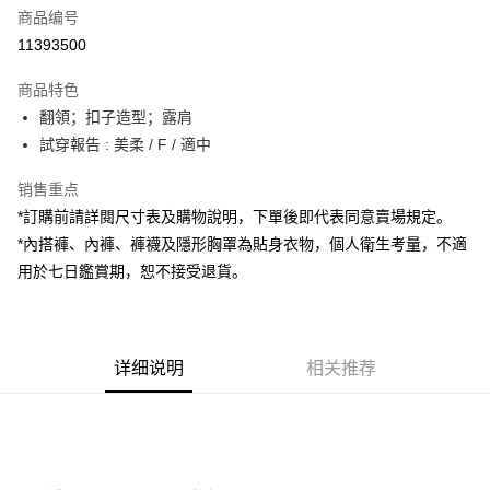
商品编号
超商取货付款
11393500
LINE Pay
商品特色
Apple Pay
翻領；扣子造型；露肩
試穿報告 : 美柔 / F / 適中
街口支付
销售重点
Google Pay
*訂購前請詳閱尺寸表及購物說明，下單後即代表同意賣場規定。
大哥付你分期
*內搭褲、內褲、褲襪及隱形胸罩為貼身衣物，個人衛生考量，不適
相关说明
用於七日鑑賞期，恕不接受退貨。
【大哥付你分期使用说明】
AFTEE先享后付
1. 本服务由台湾大哥大提供，电信用户可立即使用无须另外申请。（限个人
月租型门号，不开放公司户及预付卡使用）
相关说明
2. 付款方式选择 “大哥付你分期”，订单成立后会自动跳转到大哥付的交易流
一、關於 AFTEE先享後付
程，验证手机门号后，选择欲分期的期数、缴款截止日，确认付款后即完成
详细说明
相关推荐
ATM付款
1. 於付款方式選擇AFTEE先享後付，將跳出AFTEE先享後付手機驗證視
交易。
窗。
3. 实际核准额度、可分期数及费用金额请依后续交易确认页面所载为准。
2. 進行簡訊驗證之後，即可完成結帳手續。
运送方式
4. 订单成立30分钟内，如未前往确认交易或遇审核未通过，订单将自动取
3. 訂單確認後不需事先繳費，商品會配送至您的指定地址。
消。如遇 “转专审核”未通过状况，表示未达系统评分，恕无法说明评估内
4. 下訂完成後，您的手機會收到一封繳費通知簡訊，APP會員則會收到
全家取貨付款
容。
AFTEE APP推播通知。
【缴款方式说明】
每笔NT$60，满NT$1,800(含以上)免运费