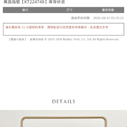
5. 收到商品當下無需繳費，確認無誤後，請再利用繳費通知簡訊或AFTEE
1. 分期款项不并入电信账单，“大哥付你分期”于每月结算日后寄送缴费提醒
APP於四大便利商店‧ATM/網銀等方式進行付款。
短信。
付款後全家取貨
2. 通过短信链接打开账单后，可选择 “超商条码／台湾大直营门市／银行转
請留意繳費期限為 14 天。唯有下載 AFTEE App 成為 AFTEE 會員者方能享
每笔NT$60，满NT$1,600(含以上)免运费
账／街口支付／iPASS MONEY”等通路缴费。
有最長 45 天內付款之服務。
已關閉，請勿下單
【注意事项】
繳費期限，為商家向您請款的時間，再加上使用AFTEE可延長的天數所計算
1. 本服务系由 “台湾大哥大股份有限公司”所提供，让用户于交易时，得通过
每笔NT$10,000
出。使用AFTEE下訂可以延長您收到商品前的繳費天數，但無法保證一定能
本服务购买商品或服务，并由商店将买卖／分期付款买卖价金债权让与本公
夠在期限內收到商品(例如:預購商品或預計到貨時間較長者)。因此無論收到
司后，依约使用本公司账单缴交账款。
已關閉，請勿下單(付取)
商品與否，仍需要請您在AFTEE規定的時間內完成繳費。
2. 基于同意付款使用 “大哥付你分期”之契约关系目的，商店将以您的个人资
每笔NT$10,000
料（包含姓名、电话或地址）提供予台湾大哥大进项收集、处理及利用，由
二、付款限制
台湾大哥大与本人进行分期账单所需资料之确认、核对及更正。
1. 初次使用 AFTEE 時，將依認證結果及本公司審查結果，核予每個人不同
7-11取貨付款
3. 完整用户服务条款，请详阅以下链接：
https://oppay.tw/userRule
之上限額度
2. 結帳金額須大於NT$30
每笔NT$60，满NT$1,800(含以上)免运费
3. 目前僅支援台灣會員
付款後7-11取貨
三、聲明條款
每笔NT$60，满NT$1,600(含以上)免运费
「AFTEE先享後付」(下稱本服務)乃由恩沛科技股份有限公司(下稱 AFTEE )
所提供，並由 AFTEE 向您收取款項。因使用本服務所須提供之個人資料(包
宅配
含但不限於訂購人姓名、電話，收件人姓名、電話、收件地址)，將交付予
AFTEE 於本服務必要服務範圍內運用。關於 AFTEE 對於個人資料之蒐集、
每笔NT$100，满NT$2,500(含以上)免运费
處理、利用，詳參 AFTEE 官網之『個人資料蒐集、處理及利用告知聲明』
（
https://aftee.tw/privacypolicy/
）。
國家/地區配送
查看运费