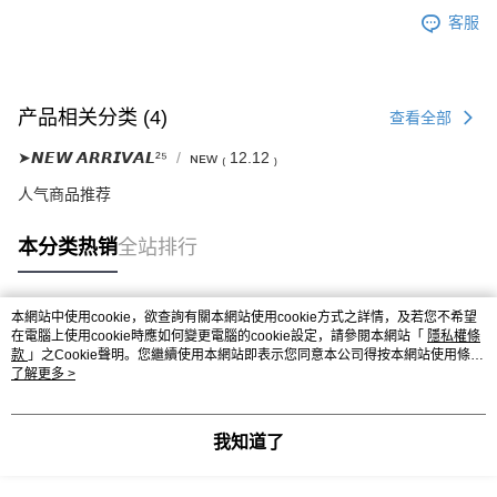
客服
产品相关分类 (4)
查看全部
➤𝙉𝙀𝙒 𝘼𝙍𝙍𝙄𝙑𝘼𝙇²⁵
ɴᴇᴡ ₍ 12.12 ₎
人气商品推荐
本分类热销
全站排行
本網站中使用cookie，欲查詢有關本網站使用cookie方式之詳情，及若您不希望
热门标签
在電腦上使用cookie時應如何變更電腦的cookie設定，請參閱本網站「
隱私權條
款
」之Cookie聲明。您繼續使用本網站即表示您同意本公司得按本網站使用條款
之Cookie聲明使用cookie。
了解更多 >
我知道了