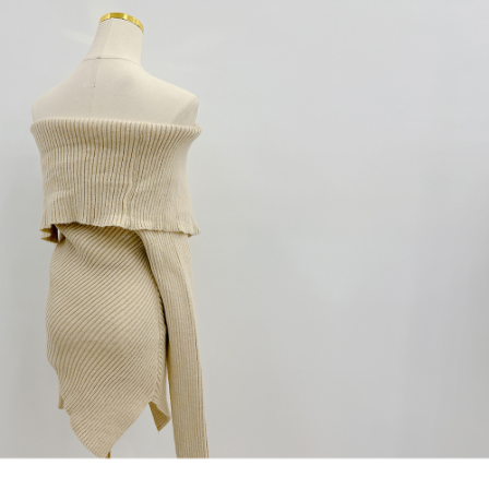
1. Perkhidmatan ini disediakan oleh "Taiwan Mobile Co., Ltd." untuk
membolehkan pengguna membeli produk atau perkhidmatan melalui
perkhidmatan ini semasa transaksi, dan kedai akan menyerahkan hak
tuntutan harga jual/beli ansuran kepada syarikat ini untuk membayar bil
menggunakan bil syarikat ini.
2. Berdasarkan tujuan kontrak persetujuan pembayaran menggunakan
"Pembayaran Ansuran Gogo", kedai akan memberikan maklumat peribadi
anda (termasuk nama, telefon atau alamat) kepada Taiwan Mobile untuk
pengumpulan, pemprosesan dan penggunaan, untuk pengesahan,
semakan dan pembetulan data yang diperlukan untuk bil ansuran oleh
Taiwan Mobile.
3. Sila baca syarat perkhidmatan pengguna secara lengkap melalui
pautan berikut: https://oppay.tw/userRule