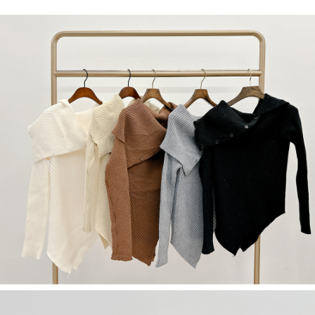
NT$60/pesanan | Penghantaran percuma untuk pesanan
1. Jumlah yang diperakui untuk pengguna kali pertama boleh sehingga
[Nota Penting]
NT$1,600 atau lebih
NT$10,000. Amaun diperakui sebenar yang diluluskan akan berdasarkan
keputusan pensijilan dan semakan oleh AFTEE.
Perkhidmatan ini disediakan oleh Taiwan Mobile Co., Ltd. (“Syarikat”),
宅配
2. Amaun perbelanjaan minimum mestilah lebih besar daripada NT$20.
yang membolehkan pelanggan membeli barangan atau perkhidmatan
3. Pada masa ini hanya tersedia untuk ahli Taiwan.
NT$100/pesanan | Penghantaran percuma untuk pesanan
melalui perkhidmatan ini pada masa transaksi. Hasil daripada pembelian
atau pembayaran ansuran akan dipindahkan oleh peniaga kepada
NT$2,500 atau lebih
Ketiga, Syarat Perkhidmatan
Syarikat, dan pelanggan hendaklah membuat pembayaran mengikut
Perkhidmatan AFTEE Beli Sekarang Bayar Kemudian disediakan oleh NP
perjanjian menggunakan sistem bil Syarikat.
國家/地區配送
Kadar Penghantaran
Taiwan, Inc. dan AFTEE akan membuat bil kepada pengguna. AFTEE
akan menggunakan data peribadi yang dikumpul (termasuk nama
Untuk memenuhi hubungan kontrak yang terjalin melalui persetujuan
pembeli, no. telefon, nama penerima, no. telefon, alamat penerima) untuk
penggunaan OP Pay Later, peniaga akan memberikan maklumat peribadi
penggunaan perkhidmatan. Sila rujuk kepada "Penyata Pengumpulan
anda (termasuk nama, nombor telefon, atau alamat) kepada Syarikat bagi
Data Peribadi, Pemprosesan, Penggunaan"
tujuan pengumpulan, pemprosesan dan penggunaan data yang
(https://aftee.tw/privacypolicy/
) untuk maklumat lanjut.
diperlukan untuk pengebilan ansuran, termasuk pengesahan,
pengesahan semula dan pembetulan.
Jumlah yang diperakui untuk pengguna kali pertama yang lulus
kelulusan boleh sehingga NT$10,000. Jika pengguna tidak membuat
Untuk terma perkhidmatan penuh, sila rujuk pautan berikut:
pembayaran dalam tempoh tersebut, yuran pembayaran lewat sebanyak
https://oppay.tw/userRule
" target="_blank" class="link revert-
20% setahun akan dikenakan. Pengguna bawah umur dikehendaki
style">https://oppay.tw/userRule
mendapatkan kebenaran daripada ibu bapa atau penjaga yang sah
untuk menggunakan AFTEE.
【Panduan Penggunaan Pembayaran Ansuran Gogo】
1. Perkhidmatan ini disediakan oleh Taiwan Mobile, pengguna telefon
Sila hubungi NP Taiwan Inc. di
cs_tw@netprotections.co.jp
jika anda
mudah alih boleh segera menggunakan tanpa perlu memohon lagi.
mempunyai sebarang kebimbangan mengenai pemprosesan dan
(Hanya untuk nombor langganan peribadi, tidak terbuka untuk syarikat
penggunaan pada data peribadi. Jika anda tidak bersetuju dengan data