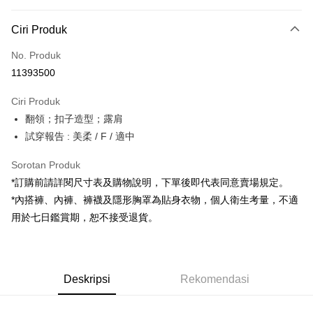
Kaedah Pembayaran
Ciri Produk
Kad Kredit (Bayaran Penuh)
No. Produk
Pengambilan di Kedai Serbaneka
11393500
LINE Pay
Ciri Produk
Apple Pay
翻領；扣子造型；露肩
試穿報告 : 美柔 / F / 適中
JKOPAY
Google Pay
Sorotan Produk
*訂購前請詳閱尺寸表及購物說明，下單後即代表同意賣場規定。
OP Pay Later
*內搭褲、內褲、褲襪及隱形胸罩為貼身衣物，個人衛生考量，不適
Deskripsi
用於七日鑑賞期，恕不接受退貨。
[Terma Penggunaan untuk OP Pay Later]
AFTEE
Perkhidmatan ini disediakan oleh Taiwan Mobile dan tersedia untuk
Deskripsi
pengguna Taiwan Mobile tanpa memerlukan permohonan tambahan.
Pertama, Mengenai Perkhidmatan AFTEE Beli Sekarang Bayar Kemudian
Pemindahan ATM
Deskripsi
Rekomendasi
1. Dengan memilih AFTEE sebagai kaedah pembayaran, mesej
Jika anda memilih OP Pay Later sebagai kaedah pembayaran, sistem
pengesahan AFTEE akan muncul.
akan mengarahkan anda secara automatik ke proses transaksi OP Pay
2. Anda boleh meneruskan pembayaran selepas pengesahan SMS.
Pilihan Penghantaran
Later selepas pesanan dibuat. Anda perlu mengesahkan nombor telefon