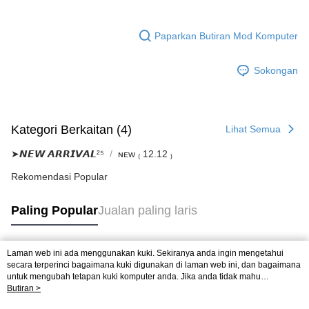
Paparkan Butiran Mod Komputer
Sokongan
Kategori Berkaitan (4)
Lihat Semua
➤𝙉𝙀𝙒 𝘼𝙍𝙍𝙄𝙑𝘼𝙇²⁵
ɴᴇᴡ ₍ 12.12 ₎
Rekomendasi Popular
Paling Popular
Jualan paling laris
Laman web ini ada menggunakan kuki. Sekiranya anda ingin mengetahui
Tag Popular
secara terperinci bagaimana kuki digunakan di laman web ini, dan bagaimana
untuk mengubah tetapan kuki komputer anda. Jika anda tidak mahu
menggunakan kuki di komputer anda, sila rujuk penerangan mengenai kuki.
Butiran >
Dasar Privasi
Laman web ini ada menggunakan kuki. Sekiranya anda ingin