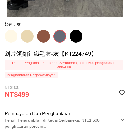
顏色：灰
斜片領釦針織毛衣-灰【KT224749】
Penuh Pengambilan di Kedai Serbaneka, NT$1,600 penghataran
percuma
Penghantaran Negara/Wilayah
NT$800
NT$499
Pembayaran Dan Penghantaran
Penuh Pengambilan di Kedai Serbaneka, NT$1,600
penghataran percuma