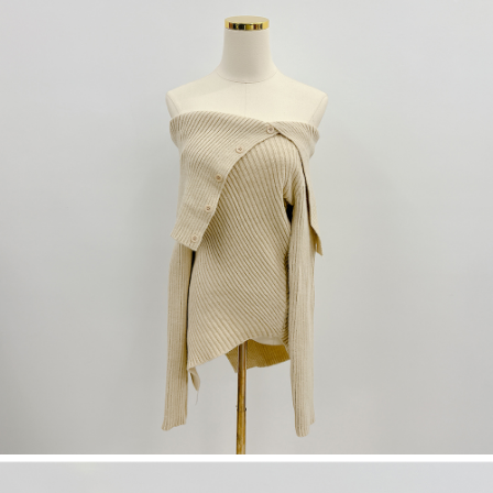
dan kad prabayar)
peribadi yang disenaraikan seperti di atas akan dikumpul dan digunakan
2. Pilihan kaedah pembayaran "Pembayaran Ansuran Gogo", selepas
oleh AFTEE, sila jangan gunakan perkhidmatan ini.
pesanan ditubuhkan, akan secara automatik dialihkan ke proses
transaksi Gogo, selepas pengesahan nombor telefon, pilih bilangan
ansuran yang diingini, tarikh akhir pembayaran, dan setelah
mengesahkan pembayaran, transaksi akan selesai.
3. Jumlah kelulusan sebenar, bilangan ansuran dan jumlah bayaran
adalah berdasarkan halaman pengesahan transaksi seterusnya.
4. Dalam masa 30 minit selepas pesanan ditubuhkan, jika tidak pergi
untuk mengesahkan transaksi atau jika tidak lulus semakan, pesanan
akan dibatalkan secara automatik. Jika terdapat situasi "pindah untuk
semakan khusus" yang tidak lulus, ini menunjukkan bahawa sistem
penilaian tidak mencukupi, tiada penjelasan mengenai kandungan
penilaian boleh diberikan.
【Penerangan Kaedah Pembayaran】
1. Pembayaran ansuran tidak digabungkan dalam bil telekomunikasi,
"Pembayaran Ansuran Gogo" akan menghantar SMS peringatan
pembayaran selepas tarikh penyelesaian bulanan.
2. Melalui pautan SMS untuk membuka bil, anda boleh memilih untuk
membayar melalui "Kod bar kedai serbaneka / Kedai rasmi Taiwan
Mobile / Pemindahan bank / Pembayaran J街口 / iPASS MONEY" dan
saluran lain.
【Nota Penting】