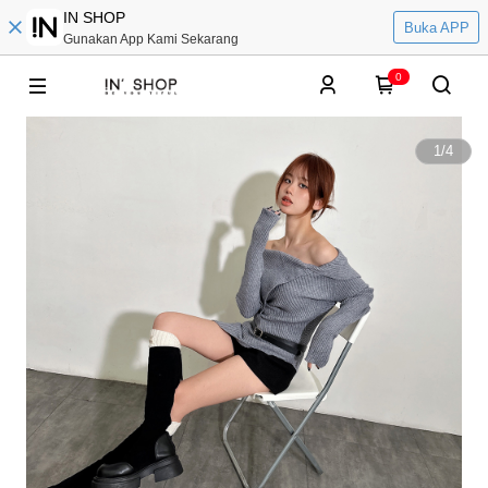
IN SHOP
Buka APP
Gunakan App Kami Sekarang
0
1
/
4