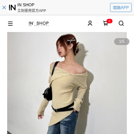
IN SHOP
開啟APP
立刻使用官方APP
0
1
/
5