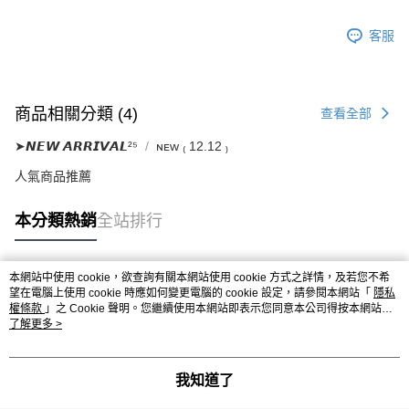
客服
商品相關分類 (4)
查看全部
➤𝙉𝙀𝙒 𝘼𝙍𝙍𝙄𝙑𝘼𝙇²⁵
ɴᴇᴡ ₍ 12.12 ₎
人氣商品推薦
本分類熱銷
全站排行
本網站中使用 cookie，欲查詢有關本網站使用 cookie 方式之詳情，及若您不希
熱門標籤
望在電腦上使用 cookie 時應如何變更電腦的 cookie 設定，請參閱本網站「
隱私
權條款
」之 Cookie 聲明。您繼續使用本網站即表示您同意本公司得按本網站使
用條款之 Cookie 聲明使用 cookie。
了解更多 >
我知道了