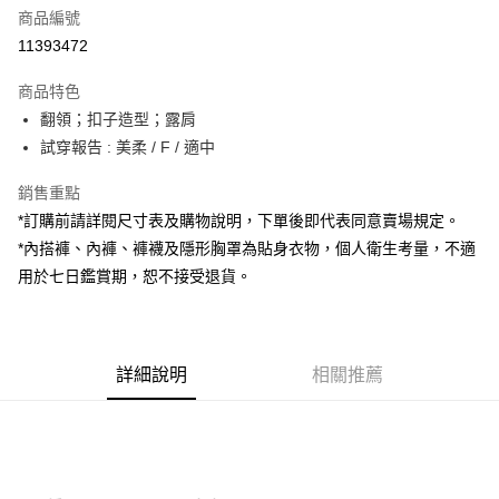
商品編號
超商取貨付款
11393472
LINE Pay
商品特色
Apple Pay
翻領；扣子造型；露肩
試穿報告 : 美柔 / F / 適中
街口支付
銷售重點
Google Pay
*訂購前請詳閱尺寸表及購物說明，下單後即代表同意賣場規定。
大哥付你分期
*內搭褲、內褲、褲襪及隱形胸罩為貼身衣物，個人衛生考量，不適
相關說明
用於七日鑑賞期，恕不接受退貨。
【大哥付你分期使用說明】
AFTEE先享後付
1.本服務由台灣大哥大提供，台灣大哥大用戶可立即使用無須另外申請。
2.付款方式選擇「大哥付你分期」，訂單成立後會自動跳轉到大哥付的交易
相關說明
流程，驗證手機門號後，選擇欲分期的期數、繳款截止日，確認付款後即完
【關於「AFTEE先享後付」】
成交易。
詳細說明
相關推薦
ATM付款
AFTEE先享後付是「在收到商品之後才付款」的支付方式。 讓您購物簡單
3.實際核准額度、可分期數及費用金額請依後續交易確認頁面所載為準。
便利好安心！
4.訂單成立30分鐘內，如未前往確認交易或遇審核未通過，訂單將自動取
１．簡單：不需註冊會員、不需綁卡、不需儲值。
運送方式
消。如遇「轉專審核」未通過狀況，表示未達大哥付你分期系統評分，恕無
２．便利：只要手機號碼，簡訊認證，即可結帳。
法說明評估內容。
３．安心：先確認商品／服務後，再付款。
全家取貨付款
【繳款方式說明】
1.分期款項不併入電信帳單，「大哥付你分期」於每月結算日後寄送繳費提
每筆NT$60，滿NT$1,800(含以上)免運費