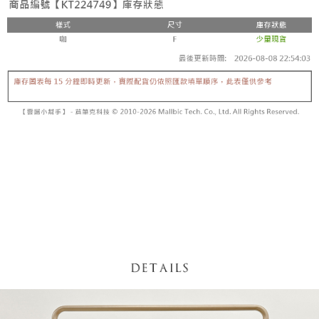
【「AFTEE先享後付」結帳流程】
醒簡訊。
１．於結帳方式選擇「AFTEE先享後付」後，將跳轉至「AFTEE先享後付」
2.透過簡訊連結打開帳單後，可選擇「超商條碼／台灣大直營門市／銀行轉
付款後全家取貨
結帳頁面，進行簡訊認證並確認金額後，即可完成結帳。
帳／街口支付／iPASS MONEY」等通路繳費。
２．訂單成立數日內，您將收到繳費通知簡訊。
每筆NT$60，滿NT$1,600(含以上)免運費
３．收到繳費通知簡訊後14天內，點擊此簡訊中的連結，可透過四大超商／
【注意事項】
ATM／網路銀行／等多元方式進行付款，方視為交易完成。
已關閉，請勿下單
1.本服務係由「台灣大哥大股份有限公司」（以下簡稱本公司）所提供，讓
※ 請注意：結帳手續完成當下不需立刻繳費，但若您需要取消訂單，請聯絡
用戶於交易時，得透過本服務購買商品或服務，並由商店將買賣／分期付款
每筆NT$10,000
購買商品的店家。未經商家同意取消之訂單仍視為有效，需透過AFTEE先享
買賣價金債權讓與本公司後，依約使用本公司帳單繳交帳款。
後付繳納相關費用。
2.基於同意付款使用「大哥付你分期」之契約關係目的，商店將以您的個人
已關閉，請勿下單(付取)
※ 交易是否成功請以「AFTEE先享後付 」之結帳頁面顯示為準，若有關於
資料（包含姓名、電話或地址）提供予台灣大哥大進項蒐集、處理及利用，
是否繳費成功／繳費後需取消欲退款等相關疑問，請聯繫「AFTEE先享後付
每筆NT$10,000
由本公司與您本人進行分期帳單所需資料之確認、核對及更正。
客戶支援中心」
https://netprotections.freshdesk.com/support/home
3.完整用戶服務條款，請詳閱以下連結：
https://oppay.tw/userRule
7-11取貨付款
【注意事項】
１．透過由恩沛科技股份有限公司提供之「AFTEE先享後付」服務完成之交
每筆NT$60，滿NT$1,800(含以上)免運費
易，需依本服務之必要範圍內提供個人資料，並將交易相關給付款項請求債
權轉讓予恩沛科技股份有限公司。
付款後7-11取貨
２．關於個人資料處理事宜，請瀏覽以下網址：
每筆NT$60，滿NT$1,600(含以上)免運費
https://aftee.tw/terms/#terms3
３．未成年的使用者請事先徵得法定代理人或監護人之同意方可使用
宅配
「AFTEE先享後付」，若未經同意申辦者引起之損失，本公司不負相關責
任。
每筆NT$100，滿NT$2,500(含以上)免運費
４．使用「AFTEE先享後付」時，將依據個別帳號之用戶狀況，依本公司即
時審查核予不同之上限額度；若仍有額度不足之情形，本公司將視審查結果
國家/地區配送
查看運費
請求用戶進行身份認證。