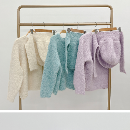
限らない）は、AFTEEに渡され当サービスで必要な範囲内で利用されま
す。AFTEEの個人情報の収集、処理、利用について、詳細はAFTEE公式ホ
ームページの『個人情報の収集、処理及び利用に関する声明』をご参照く
ださい（
https://aftee.tw/privacypolicy/
）。
AFTEEの初回ご利用の際に、審査を通過すれば、最高額がNT$10,000にな
ります。支払い期限を過ぎた場合、その金額に基づいて年利20%の遅延滞
納金が加算されます。未成年の利用者は、事前に法定代理人または後見人
の同意を得ればAFTEEをご利用いただけます。
個人情報の処理、利用について疑問がある、または関連する法律の権利を
行使したい場合は、ネットプロテクションズ
cs_tw@netprotections.co.jp
にご連絡ください。上記に示した個人情報を、必要な購入注文書とあわせ
てAFTEEにご提供いただく、またはAFTEEにあなたの個人情報の収集、処
理、利用を許可することににご同意いただけない場合は、当サービスを選
択しないでください。