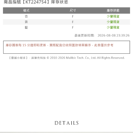
内容についての説明はいたしかねます。
5.商品受け取り時のお支払いは不要です。商品を確かめてから、SMSまた
付款後全家取貨
はアプリの通知に従って、4大コンビニ、またはATM/オンラインバンキン
グでお支払いください。
配送毎にNT$60、NT$1,600以上で送料無料
【支払い方法の説明】
1. 分割払いの金額は電信請求書に統合されず、「OP Pay Later」は毎月の
代金納付期限は最短で 14 日以内ですので、ご注意ください。AFTEE アプ
已關閉，請勿下單
締め日後に支払いリマインダーのSMSを送信します。
リをダウンロードして AFTEE 会員になるとお支払い期限を最長 45 日以内
2. SMSのリンクを通じて請求書を開いた後、「コンビニバーコード／台湾
配送毎にNT$10,000
まで延長できます。
大直営店舗／銀行振込／街口支払い／iPASS MONEY」などのチャネルで
支払いを選択できます。
已關閉，請勿下單(付取)
お支払期限は、ショップが請求した期日と、AFTEEで延長できる日数をも
とに計算されます。AFTEEで注文すると、商品を受け取るまで支払い期限
配送毎にNT$10,000
【注意事項】
を延長できますが、商品を期限内に受け取れない場合があります（例：予
1. 本サービスは「台湾大哥大株式会社」（以下「当社」といいます）によ
約商品や商品到着日が比較的遅い商品）。そのため、商品到着の有無に関
7-11取貨付款
って提供され、ユーザーが取引時に本サービスを通じて商品やサービスを
わらず、AFTEEで指定された期限内にお支払いください。
購入できるようにし、店舗が売買／分割払い売買の債権を当社に譲渡した
配送毎にNT$60、NT$1,800以上で送料無料
後、契約に基づいて当社の請求書で帳款を支払うことになります。
二、支払い限度額
2. 「OP Pay Later」を利用する契約関係の目的から、店舗はあなたの個人
付款後7-11取貨
1.初回 AFTEEを ご利用の際に、認証結果及び当社の審査の結果に基づ
情報（名前、電話または住所を含む）を台湾大哥大に提供し、収集、処理
き、限度額が設定されます。
配送毎にNT$60、NT$1,600以上で送料無料
および利用するために、当社があなた本人と分割請求書に必要な情報の確
2.決済金額は最低NT$20です。
認、照合および修正を行います。
3.現在、台湾の会員のみご利用いただけます。
宅配
3. 完全なユーザーサービス規約については、以下のリンクを参照してくだ
さい：
https://oppay.tw/userRule
三、利用規約「AFTEE代金後払い」（以下当サービスという）はネットプ
配送毎にNT$100、NT$2,500以上で送料無料
ロテクションズ（以下 AFTEE という）が提供し、AFTEEが代金を徴収し
ます。当サービスご利用の際に提供しなければならない個人情報（注文者
國家/地區配送
送料を確認
の氏名、電話番号、受取人の氏名、電話番号、受取人住所を含むがこれに