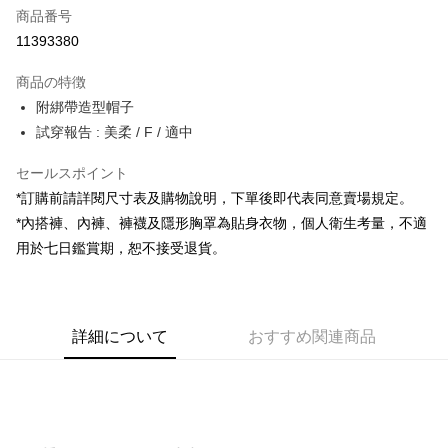
商品番号
コンビニ店頭代金引換
11393380
LINE Pay
商品の特徴
Apple Pay
附綁帶造型帽子
試穿報告 : 美柔 / F / 適中
JKOPAY
セールスポイント
Google Pay
*訂購前請詳閱尺寸表及購物說明，下單後即代表同意賣場規定。
OP Pay Later
*內搭褲、內褲、褲襪及隱形胸罩為貼身衣物，個人衛生考量，不適
説明
用於七日鑑賞期，恕不接受退貨。
【OP Pay Later 使用説明】
AFTEE代金後払い
1. 本サービスは台湾大哥大によって提供され、台湾大哥大のユーザーは追
加の申請なしで即時に利用可能です。
説明
2. 支払い方法で「OP Pay Later」を選択すると、注文が成立した後に自動
一、 AFTEE代金後払いについて
的に OP Pay Later の取引プロセスに移行し、携帯番号を確認後、分割払
ATM払い
詳細について
おすすめ関連商品
1.お支払い方法でAFTEE代金後払いを選択すると、携帯電話認証ウィンド
いの回数や支払い期限を選択し、支払いを確認すると取引が完了します。
ウが表示されます。
3. 実際の承認額、分割回数および費用については、後続の取引確認ページ
2.SMSで認証してお支払い手続を進めてください。
配送方法
を基準とします。
3.注文するときのお支払いは不要です。商品はご指定の住所に配送されま
4. 注文成立後30分以内に確認取引を行わない場合や審査が通過しない場
す。
全家取貨付款
合、注文は自動的にキャンセルされます。「転専審査」に未通過の状況が
4.ご注文が完了すると、携帯に支払い通知のSMSが届きます。アプリ会員
発生した場合は、システムの評価基準に達していないことを意味し、評価
配送毎にNT$60、NT$1,800以上で送料無料
の場合は、AFTEE アプリプッシュ通知が届きます。