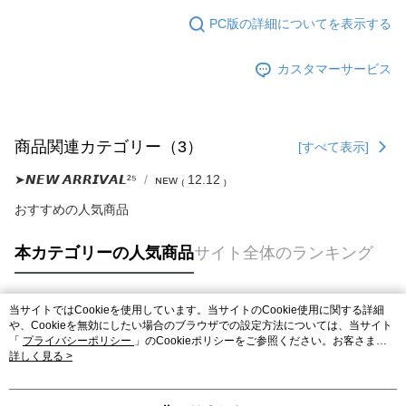
PC版の詳細についてを表示する
カスタマーサービス
商品関連カテゴリー（3）
[すべて表示]
➤𝙉𝙀𝙒 𝘼𝙍𝙍𝙄𝙑𝘼𝙇²⁵
ɴᴇᴡ ₍ 12.12 ₎
おすすめの人気商品
本カテゴリーの人気商品
サイト全体のランキング
当サイトではCookieを使用しています。当サイトのCookie使用に関する詳細
人気タグ
や、Cookieを無効にしたい場合のブラウザでの設定方法については、当サイト
「
プライバシーポリシー
」のCookieポリシーをご参照ください。お客さま
が、当サイトを引き続き使用される場合、当社がサイト利用規約のCookieポリ
詳しく見る >
シーに基づいてCookieを使用することに同意したものとみなします。