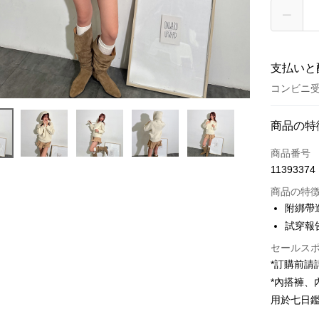
支払いと
コンビニ受
お支払い
商品の特
クレジット
商品番号
11393374
コンビニ
商品の特
LINE Pay
附綁帶
試穿報告 
Apple Pay
セールス
JKOPAY
*訂購前
Google Pa
*內搭褲
用於七日
OP Pay La