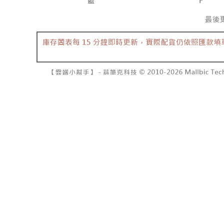
7-11取貨
よって提
スを購入
二、支払
配送毎にNT
渡した後
1.初回 
す。
き、限度
付款後7-1
2. 「OP
2.決済金額
配送毎にNT
人情報（
3.現在、
処理およ
宅配
報の確認
三、利用規
3. 完全
プロテクシ
配送毎にNT
ださい：
ht
します。
文者の氏
國家/地區
これに限ら
されます。
AFTEE
明』をご
AFTEE
なります。
延滞納金
後見人の同
個人情報
を行使し
cs_tw@netp
を、必要な