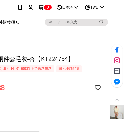
0
日本語
TWD
外購物須知
件套毛衣-杏【KT224754】
取り NT$1,600以上で送料無料
国・地域配送
88