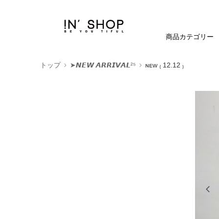
商品カテゴリー
トップ
➤𝙉𝙀𝙒 𝘼𝙍𝙍𝙄𝙑𝘼𝙇²⁵
ɴᴇᴡ ₍ 12.12 ₎