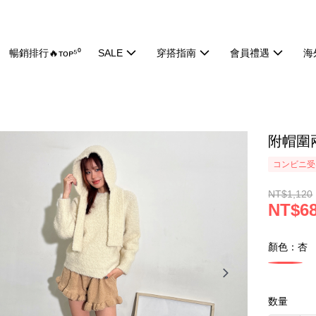
暢銷排行🔥ᴛᴏᴘ⁵⁰
SALE
穿搭指南
會員禮遇
海
附帽圍兩
コンビニ受け
NT$1,120
NT$6
顏色：杏
数量