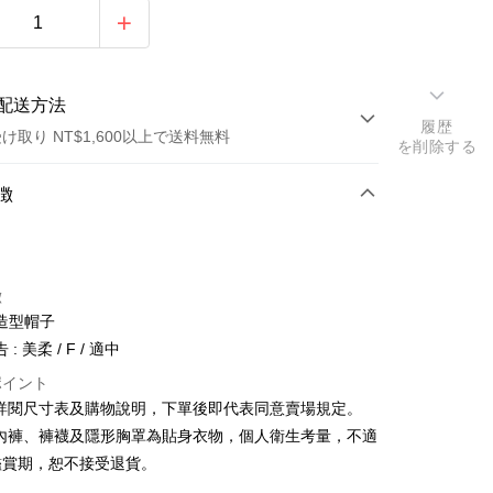
配送方法
履歴
け取り NT$1,600以上で送料無料
を削除する
方法
徴
カード1回払い
店頭代金引換
徴
造型帽子
: 美柔 / F / 適中
ポイント
請詳閱尺寸表及購物說明，下單後即代表同意賣場規定。
y
、內褲、褲襪及隱形胸罩為貼身衣物，個人衛生考量，不適
鑑賞期，恕不接受退貨。
ter