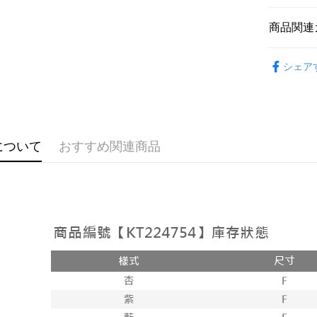
説明
【OP Pay
商品関連
AFTEE
1. 本サ
追加の申
説明
➤𝙉𝙀𝙒 𝘼𝙍
2. 支払い
一、 AF
シェア
ATM払い
動的に OP
1.お支払
おすすめ
払いの回
ドウが表
す。
2.SMS
【上衣】
3. 実際
3.注文す
配送方法
ジを基準
す。
4. 注文
4.ご注文
全家取貨
について
おすすめ関連商品
合、注文
員の場合は
が発生し
配送毎にNT
5.商品受
評価内容
たはアプリ
付款後全
ングでお
配送毎にNT
【支払い
代金納付期
1. 分割払
プリをダウ
已關閉，
の締め日後
以内まで
2. SM
配送毎にNT
湾大直営店
お支払期限
で支払い
已關閉，請
もとに計算
期限を延
配送毎にNT
【注意事
（例：予
1. 本サ
の有無に関