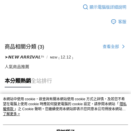
顯示電腦版詳細說明
客服
商品相關分類 (3)
查看全部
➤𝙉𝙀𝙒 𝘼𝙍𝙍𝙄𝙑𝘼𝙇²⁵
ɴᴇᴡ ₍ 12.12 ₎
人氣商品推薦
本分類熱銷
全站排行
本網站中使用 cookie，欲查詢有關本網站使用 cookie 方式之詳情，及若您不希
熱門標籤
望在電腦上使用 cookie 時應如何變更電腦的 cookie 設定，請參閱本網站「
隱私
權條款
」之 Cookie 聲明。您繼續使用本網站即表示您同意本公司得按本網站使
用條款之 Cookie 聲明使用 cookie。
了解更多 >