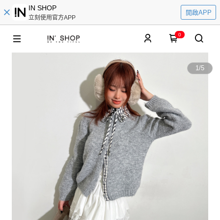
IN SHOP
開啟APP
立刻使用官方APP
0
1
/
5