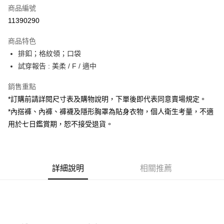
商品編號
超商取貨付款
11390290
LINE Pay
商品特色
Apple Pay
排釦；格紋領；口袋
試穿報告 : 美柔 / F / 適中
街口支付
銷售重點
Google Pay
*訂購前請詳閱尺寸表及購物說明，下單後即代表同意賣場規定。
大哥付你分期
*內搭褲、內褲、褲襪及隱形胸罩為貼身衣物，個人衛生考量，不適
相關說明
用於七日鑑賞期，恕不接受退貨。
【大哥付你分期使用說明】
AFTEE先享後付
1.本服務由台灣大哥大提供，台灣大哥大用戶可立即使用無須另外申請。
2.付款方式選擇「大哥付你分期」，訂單成立後會自動跳轉到大哥付的交易
相關說明
流程，驗證手機門號後，選擇欲分期的期數、繳款截止日，確認付款後即完
【關於「AFTEE先享後付」】
成交易。
詳細說明
相關推薦
ATM付款
AFTEE先享後付是「在收到商品之後才付款」的支付方式。 讓您購物簡單
3.實際核准額度、可分期數及費用金額請依後續交易確認頁面所載為準。
便利好安心！
4.訂單成立30分鐘內，如未前往確認交易或遇審核未通過，訂單將自動取
１．簡單：不需註冊會員、不需綁卡、不需儲值。
運送方式
消。如遇「轉專審核」未通過狀況，表示未達大哥付你分期系統評分，恕無
２．便利：只要手機號碼，簡訊認證，即可結帳。
法說明評估內容。
３．安心：先確認商品／服務後，再付款。
全家取貨付款
【繳款方式說明】
1.分期款項不併入電信帳單，「大哥付你分期」於每月結算日後寄送繳費提
每筆NT$60，滿NT$1,800(含以上)免運費