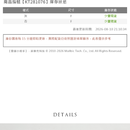
【「AFTEE先享後付」結帳流程】
醒簡訊。
１．於結帳方式選擇「AFTEE先享後付」後，將跳轉至「AFTEE先享後付」
2.透過簡訊連結打開帳單後，可選擇「超商條碼／台灣大直營門市／銀行轉
付款後全家取貨
結帳頁面，進行簡訊認證並確認金額後，即可完成結帳。
帳／街口支付／iPASS MONEY」等通路繳費。
２．訂單成立數日內，您將收到繳費通知簡訊。
每筆NT$60，滿NT$1,600(含以上)免運費
３．收到繳費通知簡訊後14天內，點擊此簡訊中的連結，可透過四大超商／
【注意事項】
ATM／網路銀行／等多元方式進行付款，方視為交易完成。
已關閉，請勿下單
1.本服務係由「台灣大哥大股份有限公司」（以下簡稱本公司）所提供，讓
※ 請注意：結帳手續完成當下不需立刻繳費，但若您需要取消訂單，請聯絡
用戶於交易時，得透過本服務購買商品或服務，並由商店將買賣／分期付款
每筆NT$10,000
購買商品的店家。未經商家同意取消之訂單仍視為有效，需透過AFTEE先享
買賣價金債權讓與本公司後，依約使用本公司帳單繳交帳款。
後付繳納相關費用。
2.基於同意付款使用「大哥付你分期」之契約關係目的，商店將以您的個人
已關閉，請勿下單(付取)
※ 交易是否成功請以「AFTEE先享後付 」之結帳頁面顯示為準，若有關於
資料（包含姓名、電話或地址）提供予台灣大哥大進項蒐集、處理及利用，
是否繳費成功／繳費後需取消欲退款等相關疑問，請聯繫「AFTEE先享後付
每筆NT$10,000
由本公司與您本人進行分期帳單所需資料之確認、核對及更正。
客戶支援中心」
https://netprotections.freshdesk.com/support/home
3.完整用戶服務條款，請詳閱以下連結：
https://oppay.tw/userRule
7-11取貨付款
【注意事項】
１．透過由恩沛科技股份有限公司提供之「AFTEE先享後付」服務完成之交
每筆NT$60，滿NT$1,800(含以上)免運費
易，需依本服務之必要範圍內提供個人資料，並將交易相關給付款項請求債
權轉讓予恩沛科技股份有限公司。
付款後7-11取貨
２．關於個人資料處理事宜，請瀏覽以下網址：
每筆NT$60，滿NT$1,600(含以上)免運費
https://aftee.tw/terms/#terms3
３．未成年的使用者請事先徵得法定代理人或監護人之同意方可使用
宅配
「AFTEE先享後付」，若未經同意申辦者引起之損失，本公司不負相關責
任。
每筆NT$100，滿NT$2,500(含以上)免運費
４．使用「AFTEE先享後付」時，將依據個別帳號之用戶狀況，依本公司即
時審查核予不同之上限額度；若仍有額度不足之情形，本公司將視審查結果
國家/地區配送
查看運費
請求用戶進行身份認證。