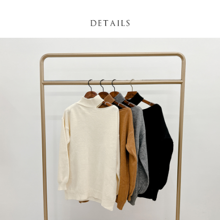
NT$60/pesanan | Penghantaran percuma untuk pesanan
1. Jumlah yang diperakui untuk pengguna kali pertama boleh sehingga
[Nota Penting]
NT$1,600 atau lebih
NT$10,000. Amaun diperakui sebenar yang diluluskan akan berdasarkan
keputusan pensijilan dan semakan oleh AFTEE.
Perkhidmatan ini disediakan oleh Taiwan Mobile Co., Ltd. (“Syarikat”),
宅配
2. Amaun perbelanjaan minimum mestilah lebih besar daripada NT$20.
yang membolehkan pelanggan membeli barangan atau perkhidmatan
3. Pada masa ini hanya tersedia untuk ahli Taiwan.
NT$100/pesanan | Penghantaran percuma untuk pesanan
melalui perkhidmatan ini pada masa transaksi. Hasil daripada pembelian
atau pembayaran ansuran akan dipindahkan oleh peniaga kepada
NT$2,500 atau lebih
Ketiga, Syarat Perkhidmatan
Syarikat, dan pelanggan hendaklah membuat pembayaran mengikut
Perkhidmatan AFTEE Beli Sekarang Bayar Kemudian disediakan oleh NP
perjanjian menggunakan sistem bil Syarikat.
國家/地區配送
Kadar Penghantaran
Taiwan, Inc. dan AFTEE akan membuat bil kepada pengguna. AFTEE
akan menggunakan data peribadi yang dikumpul (termasuk nama
Untuk memenuhi hubungan kontrak yang terjalin melalui persetujuan
pembeli, no. telefon, nama penerima, no. telefon, alamat penerima) untuk
penggunaan OP Pay Later, peniaga akan memberikan maklumat peribadi
penggunaan perkhidmatan. Sila rujuk kepada "Penyata Pengumpulan
anda (termasuk nama, nombor telefon, atau alamat) kepada Syarikat bagi
Data Peribadi, Pemprosesan, Penggunaan"
tujuan pengumpulan, pemprosesan dan penggunaan data yang
(https://aftee.tw/privacypolicy/
) untuk maklumat lanjut.
diperlukan untuk pengebilan ansuran, termasuk pengesahan,
pengesahan semula dan pembetulan.
Jumlah yang diperakui untuk pengguna kali pertama yang lulus
kelulusan boleh sehingga NT$10,000. Jika pengguna tidak membuat
Untuk terma perkhidmatan penuh, sila rujuk pautan berikut:
pembayaran dalam tempoh tersebut, yuran pembayaran lewat sebanyak
https://oppay.tw/userRule
" target="_blank" class="link revert-
20% setahun akan dikenakan. Pengguna bawah umur dikehendaki
style">https://oppay.tw/userRule
mendapatkan kebenaran daripada ibu bapa atau penjaga yang sah
untuk menggunakan AFTEE.
【Panduan Penggunaan Pembayaran Ansuran Gogo】
1. Perkhidmatan ini disediakan oleh Taiwan Mobile, pengguna telefon
Sila hubungi NP Taiwan Inc. di
cs_tw@netprotections.co.jp
jika anda
mudah alih boleh segera menggunakan tanpa perlu memohon lagi.
mempunyai sebarang kebimbangan mengenai pemprosesan dan
(Hanya untuk nombor langganan peribadi, tidak terbuka untuk syarikat
penggunaan pada data peribadi. Jika anda tidak bersetuju dengan data