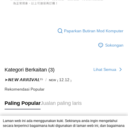
Paparkan Butiran Mod Komputer
Sokongan
Kategori Berkaitan (3)
Lihat Semua
➤𝙉𝙀𝙒 𝘼𝙍𝙍𝙄𝙑𝘼𝙇²⁵
ɴᴇᴡ ₍ 12.12 ₎
Rekomendasi Popular
Paling Popular
Jualan paling laris
Laman web ini ada menggunakan kuki. Sekiranya anda ingin mengetahui
Tag Popular
secara terperinci bagaimana kuki digunakan di laman web ini, dan bagaimana