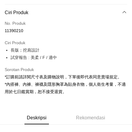
Kaedah Pembayaran
Ciri Produk
Kad Kredit (Bayaran Penuh)
No. Produk
Pengambilan di Kedai Serbaneka
11390210
LINE Pay
Ciri Produk
Apple Pay
長版；挖肩設計
試穿報告 : 美柔 / F / 適中
JKOPAY
Google Pay
Sorotan Produk
*訂購前請詳閱尺寸表及購物說明，下單後即代表同意賣場規定。
OP Pay Later
*內搭褲、內褲、褲襪及隱形胸罩為貼身衣物，個人衛生考量，不適
Deskripsi
用於七日鑑賞期，恕不接受退貨。
[Terma Penggunaan untuk OP Pay Later]
AFTEE
Perkhidmatan ini disediakan oleh Taiwan Mobile dan tersedia untuk
Deskripsi
pengguna Taiwan Mobile tanpa memerlukan permohonan tambahan.
Pertama, Mengenai Perkhidmatan AFTEE Beli Sekarang Bayar Kemudian
Pemindahan ATM
Deskripsi
Rekomendasi
1. Dengan memilih AFTEE sebagai kaedah pembayaran, mesej
Jika anda memilih OP Pay Later sebagai kaedah pembayaran, sistem
pengesahan AFTEE akan muncul.
akan mengarahkan anda secara automatik ke proses transaksi OP Pay
2. Anda boleh meneruskan pembayaran selepas pengesahan SMS.
Pilihan Penghantaran
Later selepas pesanan dibuat. Anda perlu mengesahkan nombor telefon