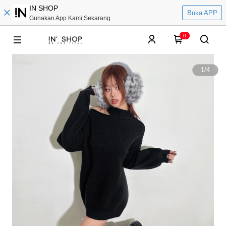
IN SHOP
Buka APP
Gunakan App Kami Sekarang
0
1
/
4