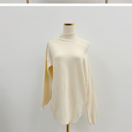
dan kad prabayar)
peribadi yang disenaraikan seperti di atas akan dikumpul dan digunakan
2. Pilihan kaedah pembayaran "Pembayaran Ansuran Gogo", selepas
oleh AFTEE, sila jangan gunakan perkhidmatan ini.
pesanan ditubuhkan, akan secara automatik dialihkan ke proses
transaksi Gogo, selepas pengesahan nombor telefon, pilih bilangan
ansuran yang diingini, tarikh akhir pembayaran, dan setelah
mengesahkan pembayaran, transaksi akan selesai.
3. Jumlah kelulusan sebenar, bilangan ansuran dan jumlah bayaran
adalah berdasarkan halaman pengesahan transaksi seterusnya.
4. Dalam masa 30 minit selepas pesanan ditubuhkan, jika tidak pergi
untuk mengesahkan transaksi atau jika tidak lulus semakan, pesanan
akan dibatalkan secara automatik. Jika terdapat situasi "pindah untuk
semakan khusus" yang tidak lulus, ini menunjukkan bahawa sistem
penilaian tidak mencukupi, tiada penjelasan mengenai kandungan
penilaian boleh diberikan.
【Penerangan Kaedah Pembayaran】
1. Pembayaran ansuran tidak digabungkan dalam bil telekomunikasi,
"Pembayaran Ansuran Gogo" akan menghantar SMS peringatan
pembayaran selepas tarikh penyelesaian bulanan.
2. Melalui pautan SMS untuk membuka bil, anda boleh memilih untuk
membayar melalui "Kod bar kedai serbaneka / Kedai rasmi Taiwan
Mobile / Pemindahan bank / Pembayaran J街口 / iPASS MONEY" dan
saluran lain.
【Nota Penting】