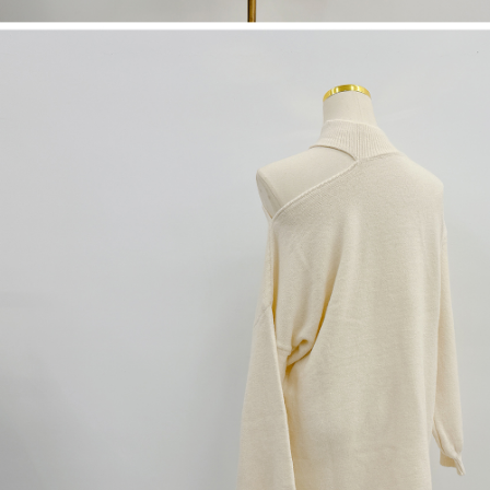
1. Perkhidmatan ini disediakan oleh "Taiwan Mobile Co., Ltd." untuk
membolehkan pengguna membeli produk atau perkhidmatan melalui
perkhidmatan ini semasa transaksi, dan kedai akan menyerahkan hak
tuntutan harga jual/beli ansuran kepada syarikat ini untuk membayar bil
menggunakan bil syarikat ini.
2. Berdasarkan tujuan kontrak persetujuan pembayaran menggunakan
"Pembayaran Ansuran Gogo", kedai akan memberikan maklumat peribadi
anda (termasuk nama, telefon atau alamat) kepada Taiwan Mobile untuk
pengumpulan, pemprosesan dan penggunaan, untuk pengesahan,
semakan dan pembetulan data yang diperlukan untuk bil ansuran oleh
Taiwan Mobile.
3. Sila baca syarat perkhidmatan pengguna secara lengkap melalui
pautan berikut: https://oppay.tw/userRule