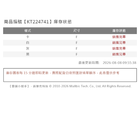
3. Tiada bayaran diperlukan apabila pesanan disahkan. Produk akan
mudah alih anda, memilih bilangan ansuran, dan menetapkan tarikh
dihantar ke alamat yang ditetapkan.
全家取貨付款
akhir pembayaran. Transaksi akan dianggap selesai setelah pembayaran
4. Setelah pesanan disahkan, anda akan menerima SMS pembayaran
disahkan.
NT$60/pesanan | Penghantaran percuma untuk pesanan
manakala ahli aplikasi akan menerima pemberitahuan tolak aplikasi
NT$1,800 atau lebih
AFTEE.
Had kredit yang diluluskan, tempoh ansuran yang tersedia, dan yuran
5. Tiada bayaran diperlukan apabila anda menerima produk. Sila buat
yang dikenakan adalah tertakluk kepada maklumat yang dinyatakan
pembayaran di empat kedai serbaneka utama, ATM atau perbankan
付款後全家取貨
pada halaman pengesahan transaksi seterusnya.
dalam talian dengan SMS pembayaran atau pemberitahuan tolak aplikasi
NT$60/pesanan | Penghantaran percuma untuk pesanan
AFTEE.
Jika transaksi tidak disahkan dalam masa 30 minit selepas pesanan
NT$1,600 atau lebih
dibuat, atau jika permohonan gagal dalam proses semakan, pesanan
Sila ambil perhatian bahawa tempoh pembayaran adalah 14 hari. Walau
akan dibatalkan secara automatik. Jika permohonan gagal pada
已關閉，請勿下單
bagaimanapun, bagi mereka yang telah memuat turun Aplikasi AFTEE
peringkat "semakan manual", ini bermakna kriteria pemarkahan sistem
dan mendaftar sebagai ahli AFTEE boleh menikmati tempoh pembayaran
NT$10,000/pesanan
tidak dipenuhi; butiran penilaian khusus tidak akan didedahkan.
sehingga 45 hari.
已關閉，請勿下單(付取)
[Arahan Pembayaran]
Tempoh pembayaran dikira dari masa kedai meminta pembayaran anda,
ditambah dengan bilangan hari yang boleh dilanjutkan oleh AFTEE. Anda
NT$10,000/pesanan
Pembayaran ansuran melalui OP Pay Later akan dibilkan secara
boleh melanjutkan tempoh pembayaran anda sebelum anda menerima
berasingan dan tidak termasuk dalam bil telekom anda. SMS peringatan
pesanan. Walau bagaimanapun, tiada jaminan bahawa anda boleh
7-11取貨付款
pembayaran akan dihantar selepas kitaran bil bulanan.
menerima pesanan anda semasa tempoh pembayaran (cth.: produk
NT$60/pesanan | Penghantaran percuma untuk pesanan
prapesanan atau produk yang mungkin mengambil masa yang lebih
Selepas mengakses bil melalui pautan dalam SMS, anda boleh
NT$1,800 atau lebih
lama untuk dihantar). Oleh itu, anda dikehendaki membuat pembayaran
menyelesaikan pembayaran anda melalui salah satu saluran berikut: kod
kepada AFTEE dalam tempoh sama ada anda menerima pesanan.
bar kedai serbaneka, kedai runcit Taiwan Mobile, pemindahan bank,
付款後7-11取貨
JKOPay, atau iPASS MONEY.
Kedua, Sekatan Pembayaran