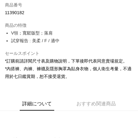
商品番号
コンビニ店頭代金引換
11390182
LINE Pay
商品の特徴
Apple Pay
V領；寬鬆版型；落肩
試穿報告 : 美柔 / F / 適中
JKOPAY
セールスポイント
Google Pay
*訂購前請詳閱尺寸表及購物說明，下單後即代表同意賣場規定。
OP Pay Later
*內搭褲、內褲、褲襪及隱形胸罩為貼身衣物，個人衛生考量，不適
説明
用於七日鑑賞期，恕不接受退貨。
【OP Pay Later 使用説明】
AFTEE代金後払い
1. 本サービスは台湾大哥大によって提供され、台湾大哥大のユーザーは追
加の申請なしで即時に利用可能です。
説明
2. 支払い方法で「OP Pay Later」を選択すると、注文が成立した後に自動
一、 AFTEE代金後払いについて
的に OP Pay Later の取引プロセスに移行し、携帯番号を確認後、分割払
ATM払い
詳細について
おすすめ関連商品
1.お支払い方法でAFTEE代金後払いを選択すると、携帯電話認証ウィンド
いの回数や支払い期限を選択し、支払いを確認すると取引が完了します。
ウが表示されます。
3. 実際の承認額、分割回数および費用については、後続の取引確認ページ
2.SMSで認証してお支払い手続を進めてください。
配送方法
を基準とします。
3.注文するときのお支払いは不要です。商品はご指定の住所に配送されま
4. 注文成立後30分以内に確認取引を行わない場合や審査が通過しない場
す。
全家取貨付款
合、注文は自動的にキャンセルされます。「転専審査」に未通過の状況が
4.ご注文が完了すると、携帯に支払い通知のSMSが届きます。アプリ会員
発生した場合は、システムの評価基準に達していないことを意味し、評価
配送毎にNT$60、NT$1,800以上で送料無料
の場合は、AFTEE アプリプッシュ通知が届きます。