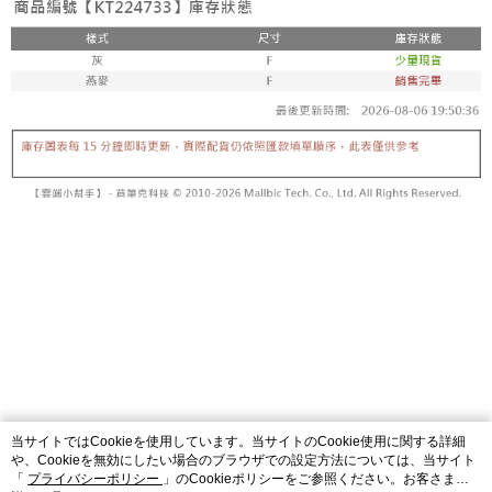
内容についての説明はいたしかねます。
5.商品受け取り時のお支払いは不要です。商品を確かめてから、SMSまた
付款後全家取貨
はアプリの通知に従って、4大コンビニ、またはATM/オンラインバンキン
グでお支払いください。
配送毎にNT$60、NT$1,600以上で送料無料
【支払い方法の説明】
1. 分割払いの金額は電信請求書に統合されず、「OP Pay Later」は毎月の
代金納付期限は最短で 14 日以内ですので、ご注意ください。AFTEE アプ
已關閉，請勿下單
締め日後に支払いリマインダーのSMSを送信します。
リをダウンロードして AFTEE 会員になるとお支払い期限を最長 45 日以内
2. SMSのリンクを通じて請求書を開いた後、「コンビニバーコード／台湾
配送毎にNT$10,000
まで延長できます。
大直営店舗／銀行振込／街口支払い／iPASS MONEY」などのチャネルで
支払いを選択できます。
已關閉，請勿下單(付取)
お支払期限は、ショップが請求した期日と、AFTEEで延長できる日数をも
とに計算されます。AFTEEで注文すると、商品を受け取るまで支払い期限
配送毎にNT$10,000
【注意事項】
を延長できますが、商品を期限内に受け取れない場合があります（例：予
1. 本サービスは「台湾大哥大株式会社」（以下「当社」といいます）によ
約商品や商品到着日が比較的遅い商品）。そのため、商品到着の有無に関
7-11取貨付款
って提供され、ユーザーが取引時に本サービスを通じて商品やサービスを
わらず、AFTEEで指定された期限内にお支払いください。
購入できるようにし、店舗が売買／分割払い売買の債権を当社に譲渡した
配送毎にNT$60、NT$1,800以上で送料無料
後、契約に基づいて当社の請求書で帳款を支払うことになります。
二、支払い限度額
2. 「OP Pay Later」を利用する契約関係の目的から、店舗はあなたの個人
付款後7-11取貨
1.初回 AFTEEを ご利用の際に、認証結果及び当社の審査の結果に基づ
情報（名前、電話または住所を含む）を台湾大哥大に提供し、収集、処理
き、限度額が設定されます。
配送毎にNT$60、NT$1,600以上で送料無料
および利用するために、当社があなた本人と分割請求書に必要な情報の確
2.決済金額は最低NT$20です。
認、照合および修正を行います。
3.現在、台湾の会員のみご利用いただけます。
宅配
3. 完全なユーザーサービス規約については、以下のリンクを参照してくだ
さい：
https://oppay.tw/userRule
三、利用規約「AFTEE代金後払い」（以下当サービスという）はネットプ
配送毎にNT$100、NT$2,500以上で送料無料
ロテクションズ（以下 AFTEE という）が提供し、AFTEEが代金を徴収し
当サイトではCookieを使用しています。当サイトのCookie使用に関する詳細
ます。当サービスご利用の際に提供しなければならない個人情報（注文者
國家/地區配送
送料を確認
や、Cookieを無効にしたい場合のブラウザでの設定方法については、当サイト
の氏名、電話番号、受取人の氏名、電話番号、受取人住所を含むがこれに
「
プライバシーポリシー
」のCookieポリシーをご参照ください。お客さま