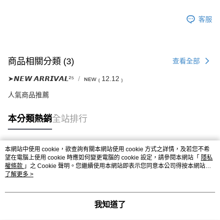
客服
商品相關分類 (3)
查看全部
➤𝙉𝙀𝙒 𝘼𝙍𝙍𝙄𝙑𝘼𝙇²⁵
ɴᴇᴡ ₍ 12.12 ₎
人氣商品推薦
本分類熱銷
全站排行
本網站中使用 cookie，欲查詢有關本網站使用 cookie 方式之詳情，及若您不希
熱門標籤
望在電腦上使用 cookie 時應如何變更電腦的 cookie 設定，請參閱本網站「
隱私
權條款
」之 Cookie 聲明。您繼續使用本網站即表示您同意本公司得按本網站使
用條款之 Cookie 聲明使用 cookie。
了解更多 >
我知道了