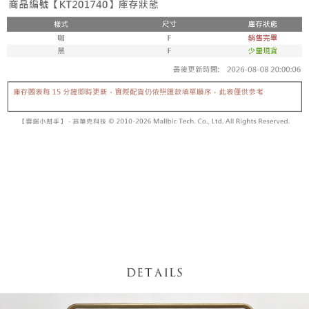
【「AFTEE先享後付」結帳流程】
醒簡訊。
１．於結帳方式選擇「AFTEE先享後付」後，將跳轉至「AFTEE先享後付」
2.透過簡訊連結打開帳單後，可選擇「超商條碼／台灣大直營門市／銀行轉
付款後全家取貨
結帳頁面，進行簡訊認證並確認金額後，即可完成結帳。
帳／街口支付／iPASS MONEY」等通路繳費。
２．訂單成立數日內，您將收到繳費通知簡訊。
每筆NT$60，滿NT$1,600(含以上)免運費
３．收到繳費通知簡訊後14天內，點擊此簡訊中的連結，可透過四大超商／
【注意事項】
ATM／網路銀行／等多元方式進行付款，方視為交易完成。
已關閉，請勿下單
1.本服務係由「台灣大哥大股份有限公司」（以下簡稱本公司）所提供，讓
※ 請注意：結帳手續完成當下不需立刻繳費，但若您需要取消訂單，請聯絡
用戶於交易時，得透過本服務購買商品或服務，並由商店將買賣／分期付款
每筆NT$10,000
購買商品的店家。未經商家同意取消之訂單仍視為有效，需透過AFTEE先享
買賣價金債權讓與本公司後，依約使用本公司帳單繳交帳款。
後付繳納相關費用。
2.基於同意付款使用「大哥付你分期」之契約關係目的，商店將以您的個人
已關閉，請勿下單(付取)
※ 交易是否成功請以「AFTEE先享後付 」之結帳頁面顯示為準，若有關於
資料（包含姓名、電話或地址）提供予台灣大哥大進項蒐集、處理及利用，
是否繳費成功／繳費後需取消欲退款等相關疑問，請聯繫「AFTEE先享後付
每筆NT$10,000
由本公司與您本人進行分期帳單所需資料之確認、核對及更正。
客戶支援中心」
https://netprotections.freshdesk.com/support/home
3.完整用戶服務條款，請詳閱以下連結：
https://oppay.tw/userRule
7-11取貨付款
【注意事項】
１．透過由恩沛科技股份有限公司提供之「AFTEE先享後付」服務完成之交
每筆NT$60，滿NT$1,800(含以上)免運費
易，需依本服務之必要範圍內提供個人資料，並將交易相關給付款項請求債
權轉讓予恩沛科技股份有限公司。
付款後7-11取貨
２．關於個人資料處理事宜，請瀏覽以下網址：
每筆NT$60，滿NT$1,600(含以上)免運費
https://aftee.tw/terms/#terms3
３．未成年的使用者請事先徵得法定代理人或監護人之同意方可使用
宅配
「AFTEE先享後付」，若未經同意申辦者引起之損失，本公司不負相關責
任。
每筆NT$100，滿NT$2,500(含以上)免運費
４．使用「AFTEE先享後付」時，將依據個別帳號之用戶狀況，依本公司即
時審查核予不同之上限額度；若仍有額度不足之情形，本公司將視審查結果
國家/地區配送
查看運費
請求用戶進行身份認證。