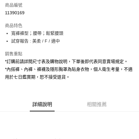
商品編號
超商取貨付款
11390169
LINE Pay
商品特色
Apple Pay
寬褲褲型；腰帶；鬆緊腰頭
試穿報告 : 美柔 / F / 適中
街口支付
銷售重點
Google Pay
*訂購前請詳閱尺寸表及購物說明，下單後即代表同意賣場規定。
大哥付你分期
*內搭褲、內褲、褲襪及隱形胸罩為貼身衣物，個人衛生考量，不適
相關說明
用於七日鑑賞期，恕不接受退貨。
【大哥付你分期使用說明】
AFTEE先享後付
1.本服務由台灣大哥大提供，台灣大哥大用戶可立即使用無須另外申請。
2.付款方式選擇「大哥付你分期」，訂單成立後會自動跳轉到大哥付的交易
相關說明
流程，驗證手機門號後，選擇欲分期的期數、繳款截止日，確認付款後即完
【關於「AFTEE先享後付」】
成交易。
詳細說明
相關推薦
ATM付款
AFTEE先享後付是「在收到商品之後才付款」的支付方式。 讓您購物簡單
3.實際核准額度、可分期數及費用金額請依後續交易確認頁面所載為準。
便利好安心！
4.訂單成立30分鐘內，如未前往確認交易或遇審核未通過，訂單將自動取
１．簡單：不需註冊會員、不需綁卡、不需儲值。
運送方式
消。如遇「轉專審核」未通過狀況，表示未達大哥付你分期系統評分，恕無
２．便利：只要手機號碼，簡訊認證，即可結帳。
法說明評估內容。
３．安心：先確認商品／服務後，再付款。
全家取貨付款
【繳款方式說明】
1.分期款項不併入電信帳單，「大哥付你分期」於每月結算日後寄送繳費提
每筆NT$60，滿NT$1,800(含以上)免運費