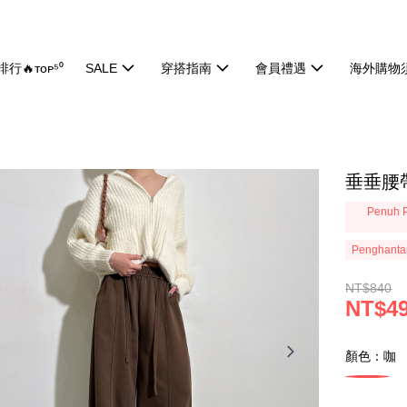
行🔥ᴛᴏᴘ⁵⁰
SALE
穿搭指南
會員禮遇
海外購物
垂垂腰帶
Penuh P
Penghanta
NT$840
NT$4
顏色：咖