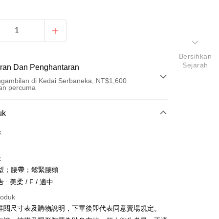
Bersihkan
Sejarah
ran Dan Penghantaran
gambilan di Kedai Serbaneka, NT$1,600
an percuma
Pembayaran
uk
t (Bayaran Penuh)
k
an di Kedai Serbaneka
k
型；腰帶；鬆緊腰頭
: 美柔 / F / 適中
roduk
請詳閱尺寸表及購物說明，下單後即代表同意賣場規定。