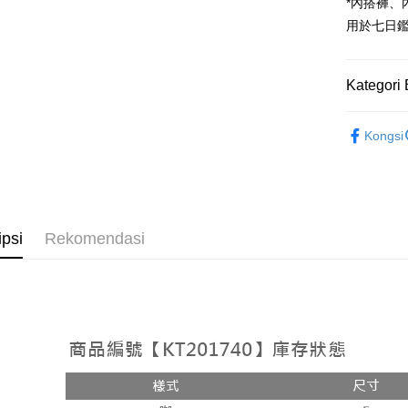
Google Pa
*內搭褲
用於七日
OP Pay La
Deskripsi
[Terma Pe
Kategori 
AFTEE
Perkhidmat
Deskripsi
➤𝙉𝙀𝙒 𝘼𝙍
pengguna 
Pertama, 
Kongsi
Pemindah
Kemudian
Rekomenda
Jika anda 
1. Dengan
akan menga
pengesaha
【褲子】
Later sele
2. Anda b
Pilihan 
mudah alih
3. Tiada b
akhir pemb
dihantar k
全家取貨
ipsi
Rekomendasi
pembayara
4. Setela
NT$60/pes
manakala a
Had kredit
AFTEE.
NT$1,800 
yang diken
5. Tiada b
pada hala
pembayara
付款後全
dalam tal
NT$60/pes
Jika trans
aplikasi A
dibuat, at
NT$1,600 
akan dibat
Sila ambil
peringkat 
bagaimanap
已關閉，
tidak dipe
dan mendaf