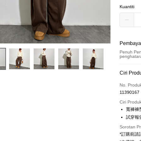
Kuantiti
Pembaya
Penuh Pen
penghatar
Kaedah 
Ciri Prod
Kad Kredi
No. Produ
11390167
Pengambil
Ciri Produ
LINE Pay
寬褲褲
試穿報告 
Apple Pay
Sorotan P
JKOPAY
*訂購前