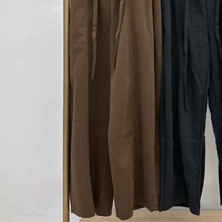
【Peneran
1. Pembaya
"Pembayar
pembayaran
2. Melalui
membayar m
Mobile / 
saluran lai
【Nota Pe
1. Perkhid
membolehk
perkhidmat
tuntutan h
menggunaka
2. Berdas
"Pembayar
peribadi a
Mobile un
pengesahan
ansuran ol
3. Sila ba
pautan beri