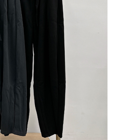
gan Kaedah Pembayaran】
ran ansuran tidak digabungkan dalam bil telekomunikasi,
an Ansuran Gogo" akan menghantar SMS peringatan
 selepas tarikh penyelesaian bulanan.
 pautan SMS untuk membuka bil, anda boleh memilih untuk
elalui "Kod bar kedai serbaneka / Kedai rasmi Taiwan
Pemindahan bank / Pembayaran J街口 / iPASS MONEY" dan
n.
nting】
matan ini disediakan oleh "Taiwan Mobile Co., Ltd." untuk
an pengguna membeli produk atau perkhidmatan melalui
an ini semasa transaksi, dan kedai akan menyerahkan hak
arga jual/beli ansuran kepada syarikat ini untuk membayar bil
n bil syarikat ini.
arkan tujuan kontrak persetujuan pembayaran menggunakan
an Ansuran Gogo", kedai akan memberikan maklumat
nda (termasuk nama, telefon atau alamat) kepada Taiwan
tuk pengumpulan, pemprosesan dan penggunaan, untuk
, semakan dan pembetulan data yang diperlukan untuk bil
eh Taiwan Mobile.
ca syarat perkhidmatan pengguna secara lengkap melalui
kut: https://oppay.tw/userRule