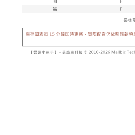
NT$10,00
pembayara
[Arahan P
已關閉，請
Tempoh pe
Pembayaran
ditambah d
NT$10,00
berasingan
Anda bole
pembayaran
menerima 
7-11取貨
boleh men
NT$60/pes
Selepas me
produk pr
menyelesai
lebih lama
NT$1,800 
kod bar ke
pembayara
JKOPay, a
pesanan.
付款後7-1
NT$60/pes
[Nota Pent
Kedua, Se
1. Jumlah 
NT$1,600 
Perkhidmata
NT$10,000.
yang memb
berdasarka
宅配
melalui pe
2. Amaun p
NT$100/pe
pembelian
3. Pada ma
kepada Sy
NT$2,500 
mengikut p
Ketiga, Sy
Perkhidma
國家/地區
Untuk meme
NP Taiwan
penggunaa
akan meng
peribadi a
pembeli, n
Syarikat 
untuk peng