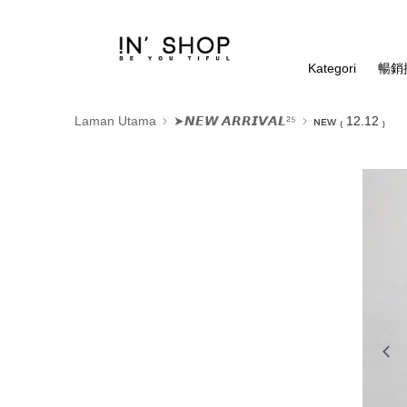
Kategori
暢銷排
Laman Utama
➤𝙉𝙀𝙒 𝘼𝙍𝙍𝙄𝙑𝘼𝙇²⁵
ɴᴇᴡ ₍ 12.12 ₎