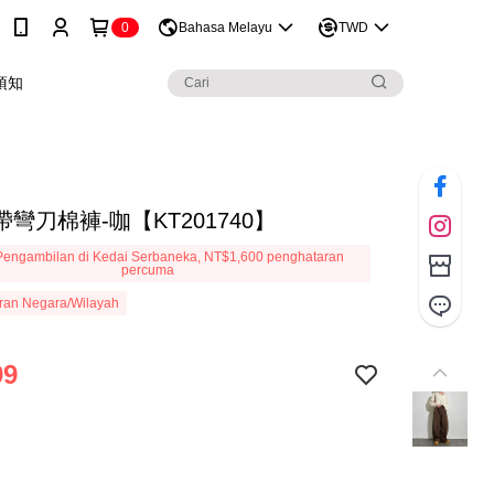
0
Bahasa Melayu
TWD
須知
彎刀棉褲-咖【KT201740】
engambilan di Kedai Serbaneka, NT$1,600 penghataran
percuma
ran Negara/Wilayah
99