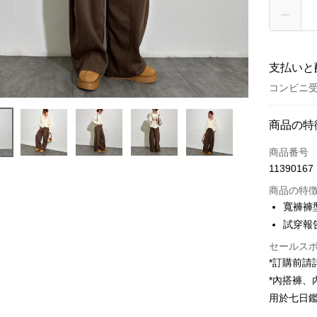
支払いと
コンビニ受
お支払い
商品の特
クレジット
商品番号
11390167
コンビニ
商品の特
LINE Pay
寬褲褲
試穿報告 
Apple Pay
セールス
JKOPAY
*訂購前
Google Pa
*內搭褲
用於七日
OP Pay La