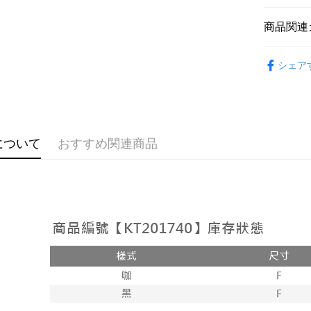
説明
【OP Pay
商品関連
AFTEE
1. 本サ
追加の申
説明
➤𝙉𝙀𝙒 𝘼𝙍
2. 支払い
一、 AF
シェア
ATM払い
動的に OP
1.お支払
おすすめ
払いの回
ドウが表
す。
2.SMS
【褲子】
3. 実際
3.注文す
配送方法
ジを基準
す。
4. 注文
4.ご注文
全家取貨
について
おすすめ関連商品
合、注文
員の場合は
が発生し
配送毎にNT
5.商品受
評価内容
たはアプリ
付款後全
ングでお
配送毎にNT
【支払い
代金納付期
1. 分割払
プリをダウ
已關閉，
の締め日後
以内まで
2. SM
配送毎にNT
湾大直営店
お支払期限
で支払い
已關閉，請
もとに計算
期限を延
配送毎にNT
【注意事
（例：予
1. 本サ
の有無に関