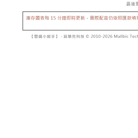
7-11取貨
よって提
スを購入
二、支払
配送毎にNT
渡した後
1.初回 
す。
き、限度
付款後7-1
2. 「OP
2.決済金額
配送毎にNT
人情報（
3.現在、
処理およ
宅配
報の確認
三、利用規
3. 完全
プロテクシ
配送毎にNT
ださい：
ht
します。
文者の氏
國家/地區
これに限ら
されます。
AFTEE
明』をご
AFTEE
なります。
延滞納金
後見人の同
個人情報
を行使し
cs_tw@netp
を、必要な