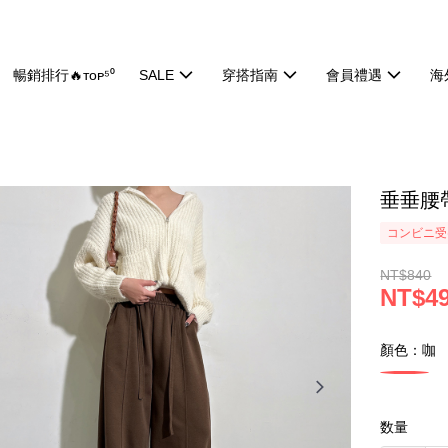
暢銷排行🔥ᴛᴏᴘ⁵⁰
SALE
穿搭指南
會員禮遇
海
垂垂腰帶
コンビニ受け
NT$840
NT$4
顏色：咖
数量