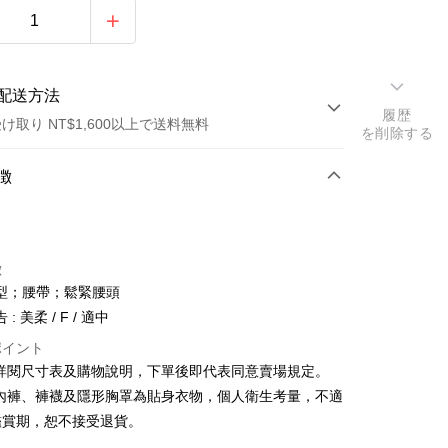
配送方法
履歴
け取り NT$1,600以上で送料無料
を削除する
方法
徴
カード1回払い
店頭代金引換
徴
型；腰帶；鬆緊腰頭
: 美柔 / F / 適中
ポイント
請詳閱尺寸表及購物說明，下單後即代表同意賣場規定。
y
、內褲、褲襪及隱形胸罩為貼身衣物，個人衛生考量，不適
鑑賞期，恕不接受退貨。
ter