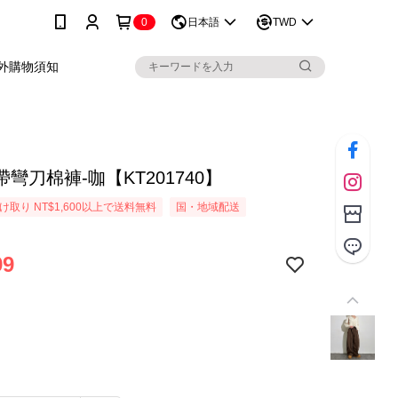
0
日本語
TWD
外購物須知
彎刀棉褲-咖【KT201740】
取り NT$1,600以上で送料無料
国・地域配送
99