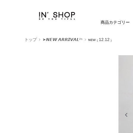
商品カテゴリー
トップ
➤𝙉𝙀𝙒 𝘼𝙍𝙍𝙄𝙑𝘼𝙇²⁵
ɴᴇᴡ ₍ 12.12 ₎