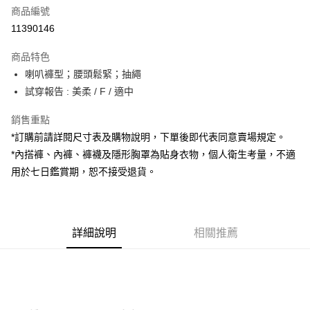
商品編號
超商取貨付款
11390146
LINE Pay
商品特色
Apple Pay
喇叭褲型；腰頭鬆緊；抽繩
試穿報告 : 美柔 / F / 適中
街口支付
銷售重點
Google Pay
*訂購前請詳閱尺寸表及購物說明，下單後即代表同意賣場規定。
大哥付你分期
*內搭褲、內褲、褲襪及隱形胸罩為貼身衣物，個人衛生考量，不適
相關說明
用於七日鑑賞期，恕不接受退貨。
【大哥付你分期使用說明】
AFTEE先享後付
1.本服務由台灣大哥大提供，台灣大哥大用戶可立即使用無須另外申請。
2.付款方式選擇「大哥付你分期」，訂單成立後會自動跳轉到大哥付的交易
相關說明
流程，驗證手機門號後，選擇欲分期的期數、繳款截止日，確認付款後即完
【關於「AFTEE先享後付」】
成交易。
詳細說明
相關推薦
ATM付款
AFTEE先享後付是「在收到商品之後才付款」的支付方式。 讓您購物簡單
3.實際核准額度、可分期數及費用金額請依後續交易確認頁面所載為準。
便利好安心！
4.訂單成立30分鐘內，如未前往確認交易或遇審核未通過，訂單將自動取
１．簡單：不需註冊會員、不需綁卡、不需儲值。
運送方式
消。如遇「轉專審核」未通過狀況，表示未達大哥付你分期系統評分，恕無
２．便利：只要手機號碼，簡訊認證，即可結帳。
法說明評估內容。
３．安心：先確認商品／服務後，再付款。
全家取貨付款
【繳款方式說明】
1.分期款項不併入電信帳單，「大哥付你分期」於每月結算日後寄送繳費提
每筆NT$60，滿NT$1,800(含以上)免運費