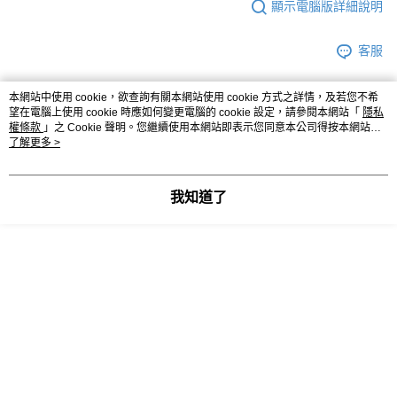
顯示電腦版詳細說明
客服
本網站中使用 cookie，欲查詢有關本網站使用 cookie 方式之詳情，及若您不希
望在電腦上使用 cookie 時應如何變更電腦的 cookie 設定，請參閱本網站「
隱私
商品相關分類 (3)
查看全部
權條款
」之 Cookie 聲明。您繼續使用本網站即表示您同意本公司得按本網站使
用條款之 Cookie 聲明使用 cookie。
了解更多 >
➤𝙉𝙀𝙒 𝘼𝙍𝙍𝙄𝙑𝘼𝙇²⁵
ɴᴇᴡ ₍ 12.12 ₎
人氣商品推薦
我知道了
本分類熱銷
全站排行
熱門標籤