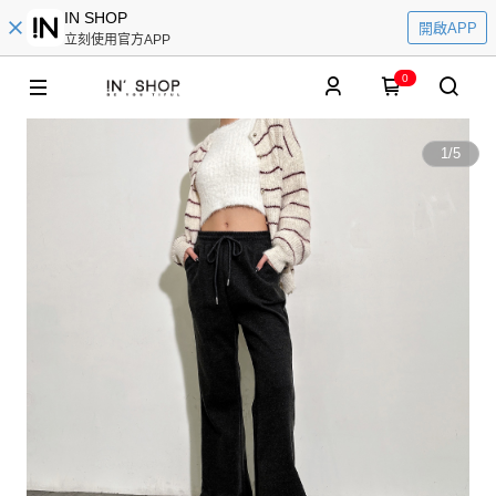
IN SHOP
開啟APP
立刻使用官方APP
0
1
/
5