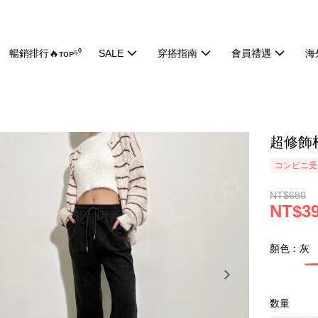
暢銷排行🔥ᴛᴏᴘ⁵⁰
SALE
穿搭指南
會員禮遇
海
超修飾棉
コンビニ受け
NT$680
NT$3
顏色：灰
数量