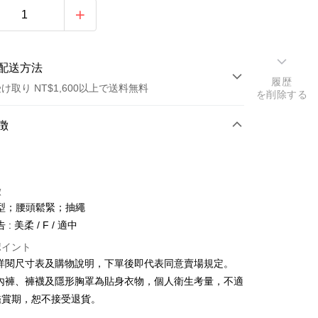
配送方法
履歴
け取り NT$1,600以上で送料無料
を削除する
方法
徴
カード1回払い
店頭代金引換
徴
型；腰頭鬆緊；抽繩
: 美柔 / F / 適中
ポイント
請詳閱尺寸表及購物說明，下單後即代表同意賣場規定。
y
、內褲、褲襪及隱形胸罩為貼身衣物，個人衛生考量，不適
鑑賞期，恕不接受退貨。
ter