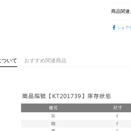
説明
【OP Pay
商品関連
AFTEE
1. 本サ
追加の申
説明
➤𝙉𝙀𝙒 𝘼𝙍
2. 支払い
一、 AF
シェア
ATM払い
動的に OP
1.お支払
おすすめ
払いの回
ドウが表
す。
2.SMS
【褲子】
3. 実際
3.注文す
配送方法
ジを基準
す。
4. 注文
4.ご注文
全家取貨
について
おすすめ関連商品
合、注文
員の場合は
が発生し
配送毎にNT
5.商品受
評価内容
たはアプリ
付款後全
ングでお
配送毎にNT
【支払い
代金納付期
1. 分割払
プリをダウ
已關閉，
の締め日後
以内まで
2. SM
配送毎にNT
湾大直営店
お支払期限
で支払い
已關閉，請
もとに計算
期限を延
配送毎にNT
【注意事
（例：予
1. 本サ
の有無に関