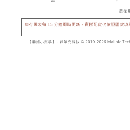
7-11取貨
よって提
スを購入
二、支払
配送毎にNT
渡した後
1.初回 
す。
き、限度
付款後7-1
2. 「OP
2.決済金額
配送毎にNT
人情報（
3.現在、
処理およ
宅配
報の確認
三、利用規
3. 完全
プロテクシ
配送毎にNT
ださい：
ht
します。
文者の氏
國家/地區
これに限ら
されます。
AFTEE
明』をご
AFTEE
なります。
延滞納金
後見人の同
個人情報
を行使し
cs_tw@netp
を、必要な