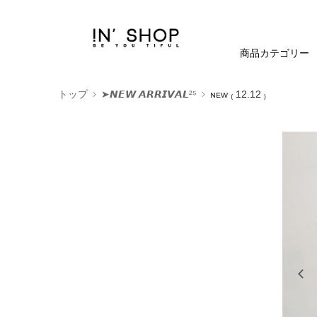
商品カテゴリー
トップ
➤𝙉𝙀𝙒 𝘼𝙍𝙍𝙄𝙑𝘼𝙇²⁵
ɴᴇᴡ ₍ 12.12 ₎