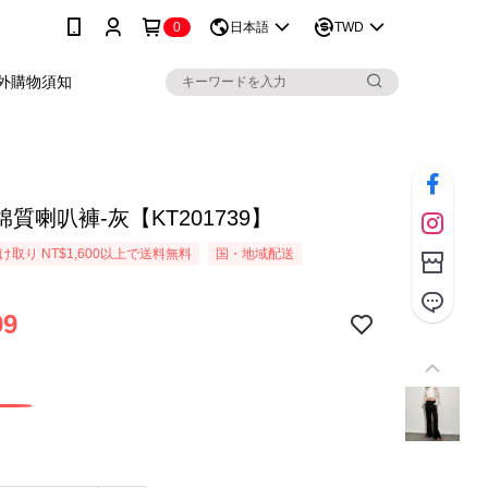
0
日本語
TWD
外購物須知
質喇叭褲-灰【KT201739】
取り NT$1,600以上で送料無料
国・地域配送
99