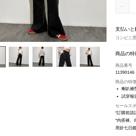
支払いと
コンビニ受
お支払い
商品の特
クレジット
商品番号
11390146
コンビニ
商品の特
LINE Pay
喇叭褲
試穿報告 
Apple Pay
セールス
JKOPAY
*訂購前
Google Pa
*內搭褲
用於七日
OP Pay La