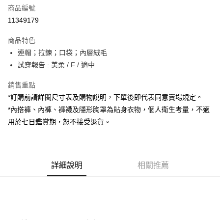
商品編號
超商取貨付款
11349179
LINE Pay
商品特色
Apple Pay
連帽；拉鍊；口袋；內層絨毛
試穿報告 : 美柔 / F / 適中
街口支付
銷售重點
Google Pay
*訂購前請詳閱尺寸表及購物說明，下單後即代表同意賣場規定。
大哥付你分期
*內搭褲、內褲、褲襪及隱形胸罩為貼身衣物，個人衛生考量，不適
相關說明
用於七日鑑賞期，恕不接受退貨。
【大哥付你分期使用說明】
AFTEE先享後付
1.本服務由台灣大哥大提供，台灣大哥大用戶可立即使用無須另外申請。
2.付款方式選擇「大哥付你分期」，訂單成立後會自動跳轉到大哥付的交易
相關說明
流程，驗證手機門號後，選擇欲分期的期數、繳款截止日，確認付款後即完
【關於「AFTEE先享後付」】
成交易。
詳細說明
相關推薦
ATM付款
AFTEE先享後付是「在收到商品之後才付款」的支付方式。 讓您購物簡單
3.實際核准額度、可分期數及費用金額請依後續交易確認頁面所載為準。
便利好安心！
4.訂單成立30分鐘內，如未前往確認交易或遇審核未通過，訂單將自動取
１．簡單：不需註冊會員、不需綁卡、不需儲值。
運送方式
消。如遇「轉專審核」未通過狀況，表示未達大哥付你分期系統評分，恕無
２．便利：只要手機號碼，簡訊認證，即可結帳。
法說明評估內容。
３．安心：先確認商品／服務後，再付款。
全家取貨付款
【繳款方式說明】
1.分期款項不併入電信帳單，「大哥付你分期」於每月結算日後寄送繳費提
每筆NT$60，滿NT$1,800(含以上)免運費