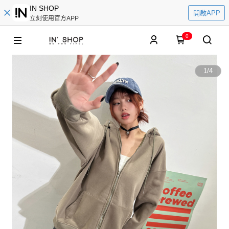
IN SHOP
開啟APP
立刻使用官方APP
0
1
/
4