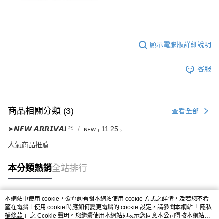
顯示電腦版詳細說明
客服
商品相關分類 (3)
查看全部
➤𝙉𝙀𝙒 𝘼𝙍𝙍𝙄𝙑𝘼𝙇²⁵
ɴᴇᴡ ₍ 11.25 ₎
人氣商品推薦
本分類熱銷
全站排行
本網站中使用 cookie，欲查詢有關本網站使用 cookie 方式之詳情，及若您不希
熱門標籤
望在電腦上使用 cookie 時應如何變更電腦的 cookie 設定，請參閱本網站「
隱私
權條款
」之 Cookie 聲明。您繼續使用本網站即表示您同意本公司得按本網站使