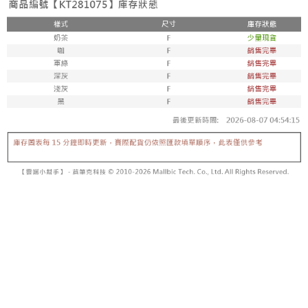
【「AFTEE先享後付」結帳流程】
醒簡訊。
１．於結帳方式選擇「AFTEE先享後付」後，將跳轉至「AFTEE先享後付」
2.透過簡訊連結打開帳單後，可選擇「超商條碼／台灣大直營門市／銀行轉
付款後全家取貨
結帳頁面，進行簡訊認證並確認金額後，即可完成結帳。
帳／街口支付／iPASS MONEY」等通路繳費。
２．訂單成立數日內，您將收到繳費通知簡訊。
每筆NT$60，滿NT$1,600(含以上)免運費
３．收到繳費通知簡訊後14天內，點擊此簡訊中的連結，可透過四大超商／
【注意事項】
ATM／網路銀行／等多元方式進行付款，方視為交易完成。
已關閉，請勿下單
1.本服務係由「台灣大哥大股份有限公司」（以下簡稱本公司）所提供，讓
※ 請注意：結帳手續完成當下不需立刻繳費，但若您需要取消訂單，請聯絡
用戶於交易時，得透過本服務購買商品或服務，並由商店將買賣／分期付款
每筆NT$10,000
購買商品的店家。未經商家同意取消之訂單仍視為有效，需透過AFTEE先享
買賣價金債權讓與本公司後，依約使用本公司帳單繳交帳款。
後付繳納相關費用。
2.基於同意付款使用「大哥付你分期」之契約關係目的，商店將以您的個人
已關閉，請勿下單(付取)
※ 交易是否成功請以「AFTEE先享後付 」之結帳頁面顯示為準，若有關於
資料（包含姓名、電話或地址）提供予台灣大哥大進項蒐集、處理及利用，
是否繳費成功／繳費後需取消欲退款等相關疑問，請聯繫「AFTEE先享後付
每筆NT$10,000
由本公司與您本人進行分期帳單所需資料之確認、核對及更正。
客戶支援中心」
https://netprotections.freshdesk.com/support/home
3.完整用戶服務條款，請詳閱以下連結：
https://oppay.tw/userRule
7-11取貨付款
【注意事項】
１．透過由恩沛科技股份有限公司提供之「AFTEE先享後付」服務完成之交
每筆NT$60，滿NT$1,800(含以上)免運費
易，需依本服務之必要範圍內提供個人資料，並將交易相關給付款項請求債
權轉讓予恩沛科技股份有限公司。
付款後7-11取貨
２．關於個人資料處理事宜，請瀏覽以下網址：
每筆NT$60，滿NT$1,600(含以上)免運費
https://aftee.tw/terms/#terms3
３．未成年的使用者請事先徵得法定代理人或監護人之同意方可使用
宅配
「AFTEE先享後付」，若未經同意申辦者引起之損失，本公司不負相關責
任。
每筆NT$100，滿NT$2,500(含以上)免運費
４．使用「AFTEE先享後付」時，將依據個別帳號之用戶狀況，依本公司即
時審查核予不同之上限額度；若仍有額度不足之情形，本公司將視審查結果
國家/地區配送
查看運費
請求用戶進行身份認證。