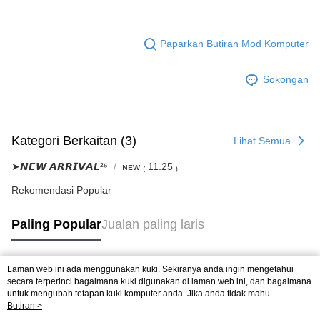
Paparkan Butiran Mod Komputer
Sokongan
Kategori Berkaitan (3)
Lihat Semua
➤𝙉𝙀𝙒 𝘼𝙍𝙍𝙄𝙑𝘼𝙇²⁵
ɴᴇᴡ ₍ 11.25 ₎
Rekomendasi Popular
Paling Popular
Jualan paling laris
Laman web ini ada menggunakan kuki. Sekiranya anda ingin mengetahui
Tag Popular
secara terperinci bagaimana kuki digunakan di laman web ini, dan bagaimana
untuk mengubah tetapan kuki komputer anda. Jika anda tidak mahu
menggunakan kuki di komputer anda, sila rujuk penerangan mengenai kuki.
Butiran >
Dasar Privasi
Laman web ini ada menggunakan kuki. Sekiranya anda ingin