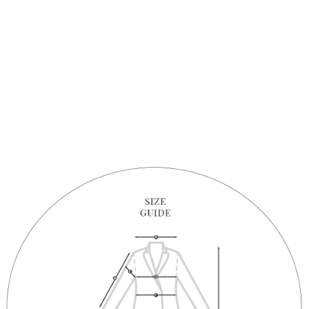
1. Perkhidmatan ini disediakan oleh "Taiwan Mobile Co., Ltd." untuk
membolehkan pengguna membeli produk atau perkhidmatan melalui
perkhidmatan ini semasa transaksi, dan kedai akan menyerahkan hak
tuntutan harga jual/beli ansuran kepada syarikat ini untuk membayar bil
menggunakan bil syarikat ini.
2. Berdasarkan tujuan kontrak persetujuan pembayaran menggunakan
"Pembayaran Ansuran Gogo", kedai akan memberikan maklumat peribadi
anda (termasuk nama, telefon atau alamat) kepada Taiwan Mobile untuk
pengumpulan, pemprosesan dan penggunaan, untuk pengesahan,
semakan dan pembetulan data yang diperlukan untuk bil ansuran oleh
Taiwan Mobile.
3. Sila baca syarat perkhidmatan pengguna secara lengkap melalui
pautan berikut: https://oppay.tw/userRule