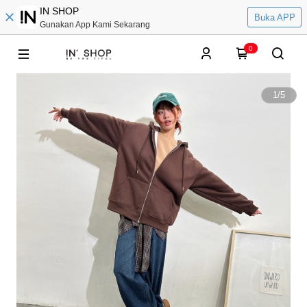
IN SHOP
Buka APP
Gunakan App Kami Sekarang
0
1
/
5