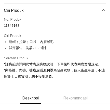
Kaedah Pembayaran
Ciri Produk
Kad Kredit (Bayaran Penuh)
No. Produk
Pengambilan di Kedai Serbaneka
11349168
LINE Pay
Ciri Produk
Apple Pay
連帽；拉鍊；口袋；內層絨毛
試穿報告 : 美柔 / F / 適中
JKOPAY
Google Pay
Sorotan Produk
*訂購前請詳閱尺寸表及購物說明，下單後即代表同意賣場規定。
OP Pay Later
*內搭褲、內褲、褲襪及隱形胸罩為貼身衣物，個人衛生考量，不適
Deskripsi
用於七日鑑賞期，恕不接受退貨。
[Terma Penggunaan untuk OP Pay Later]
AFTEE
Perkhidmatan ini disediakan oleh Taiwan Mobile dan tersedia untuk
Deskripsi
pengguna Taiwan Mobile tanpa memerlukan permohonan tambahan.
Pertama, Mengenai Perkhidmatan AFTEE Beli Sekarang Bayar Kemudian
Pemindahan ATM
Deskripsi
Rekomendasi
1. Dengan memilih AFTEE sebagai kaedah pembayaran, mesej
Jika anda memilih OP Pay Later sebagai kaedah pembayaran, sistem
pengesahan AFTEE akan muncul.
akan mengarahkan anda secara automatik ke proses transaksi OP Pay
2. Anda boleh meneruskan pembayaran selepas pengesahan SMS.
Pilihan Penghantaran
Later selepas pesanan dibuat. Anda perlu mengesahkan nombor telefon