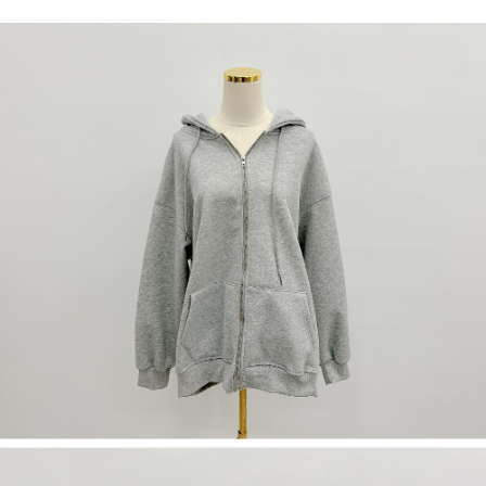
NT$60/pesanan | Penghantaran percuma untuk pesanan
1. Jumlah yang diperakui untuk pengguna kali pertama boleh sehingga
[Nota Penting]
NT$1,600 atau lebih
NT$10,000. Amaun diperakui sebenar yang diluluskan akan berdasarkan
keputusan pensijilan dan semakan oleh AFTEE.
Perkhidmatan ini disediakan oleh Taiwan Mobile Co., Ltd. (“Syarikat”),
宅配
2. Amaun perbelanjaan minimum mestilah lebih besar daripada NT$20.
yang membolehkan pelanggan membeli barangan atau perkhidmatan
3. Pada masa ini hanya tersedia untuk ahli Taiwan.
NT$100/pesanan | Penghantaran percuma untuk pesanan
melalui perkhidmatan ini pada masa transaksi. Hasil daripada pembelian
atau pembayaran ansuran akan dipindahkan oleh peniaga kepada
NT$2,500 atau lebih
Ketiga, Syarat Perkhidmatan
Syarikat, dan pelanggan hendaklah membuat pembayaran mengikut
Perkhidmatan AFTEE Beli Sekarang Bayar Kemudian disediakan oleh NP
perjanjian menggunakan sistem bil Syarikat.
國家/地區配送
Kadar Penghantaran
Taiwan, Inc. dan AFTEE akan membuat bil kepada pengguna. AFTEE
akan menggunakan data peribadi yang dikumpul (termasuk nama
Untuk memenuhi hubungan kontrak yang terjalin melalui persetujuan
pembeli, no. telefon, nama penerima, no. telefon, alamat penerima) untuk
penggunaan OP Pay Later, peniaga akan memberikan maklumat peribadi
penggunaan perkhidmatan. Sila rujuk kepada "Penyata Pengumpulan
anda (termasuk nama, nombor telefon, atau alamat) kepada Syarikat bagi
Data Peribadi, Pemprosesan, Penggunaan"
tujuan pengumpulan, pemprosesan dan penggunaan data yang
(https://aftee.tw/privacypolicy/
) untuk maklumat lanjut.
diperlukan untuk pengebilan ansuran, termasuk pengesahan,
pengesahan semula dan pembetulan.
Jumlah yang diperakui untuk pengguna kali pertama yang lulus
kelulusan boleh sehingga NT$10,000. Jika pengguna tidak membuat
Untuk terma perkhidmatan penuh, sila rujuk pautan berikut:
pembayaran dalam tempoh tersebut, yuran pembayaran lewat sebanyak
https://oppay.tw/userRule
" target="_blank" class="link revert-
20% setahun akan dikenakan. Pengguna bawah umur dikehendaki
style">https://oppay.tw/userRule
mendapatkan kebenaran daripada ibu bapa atau penjaga yang sah
untuk menggunakan AFTEE.
【Panduan Penggunaan Pembayaran Ansuran Gogo】
1. Perkhidmatan ini disediakan oleh Taiwan Mobile, pengguna telefon
Sila hubungi NP Taiwan Inc. di
cs_tw@netprotections.co.jp
jika anda
mudah alih boleh segera menggunakan tanpa perlu memohon lagi.
mempunyai sebarang kebimbangan mengenai pemprosesan dan
(Hanya untuk nombor langganan peribadi, tidak terbuka untuk syarikat
penggunaan pada data peribadi. Jika anda tidak bersetuju dengan data