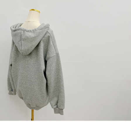
dan kad prabayar)
peribadi yang disenaraikan seperti di atas akan dikumpul dan digunakan
2. Pilihan kaedah pembayaran "Pembayaran Ansuran Gogo", selepas
oleh AFTEE, sila jangan gunakan perkhidmatan ini.
pesanan ditubuhkan, akan secara automatik dialihkan ke proses
transaksi Gogo, selepas pengesahan nombor telefon, pilih bilangan
ansuran yang diingini, tarikh akhir pembayaran, dan setelah
mengesahkan pembayaran, transaksi akan selesai.
3. Jumlah kelulusan sebenar, bilangan ansuran dan jumlah bayaran
adalah berdasarkan halaman pengesahan transaksi seterusnya.
4. Dalam masa 30 minit selepas pesanan ditubuhkan, jika tidak pergi
untuk mengesahkan transaksi atau jika tidak lulus semakan, pesanan
akan dibatalkan secara automatik. Jika terdapat situasi "pindah untuk
semakan khusus" yang tidak lulus, ini menunjukkan bahawa sistem
penilaian tidak mencukupi, tiada penjelasan mengenai kandungan
penilaian boleh diberikan.
【Penerangan Kaedah Pembayaran】
1. Pembayaran ansuran tidak digabungkan dalam bil telekomunikasi,
"Pembayaran Ansuran Gogo" akan menghantar SMS peringatan
pembayaran selepas tarikh penyelesaian bulanan.
2. Melalui pautan SMS untuk membuka bil, anda boleh memilih untuk
membayar melalui "Kod bar kedai serbaneka / Kedai rasmi Taiwan
Mobile / Pemindahan bank / Pembayaran J街口 / iPASS MONEY" dan
saluran lain.
【Nota Penting】