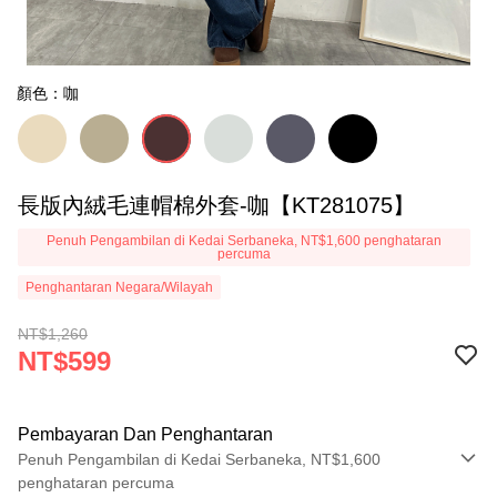
顏色：咖
長版內絨毛連帽棉外套-咖【KT281075】
Penuh Pengambilan di Kedai Serbaneka, NT$1,600 penghataran
percuma
Penghantaran Negara/Wilayah
NT$1,260
NT$599
Pembayaran Dan Penghantaran
Penuh Pengambilan di Kedai Serbaneka, NT$1,600
penghataran percuma