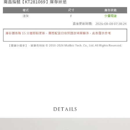
【「AFTEE先享後付」結帳流程】
醒簡訊。
１．於結帳方式選擇「AFTEE先享後付」後，將跳轉至「AFTEE先享後付」
2.透過簡訊連結打開帳單後，可選擇「超商條碼／台灣大直營門市／銀行轉
付款後全家取貨
結帳頁面，進行簡訊認證並確認金額後，即可完成結帳。
帳／街口支付／iPASS MONEY」等通路繳費。
２．訂單成立數日內，您將收到繳費通知簡訊。
每筆NT$60，滿NT$1,600(含以上)免運費
３．收到繳費通知簡訊後14天內，點擊此簡訊中的連結，可透過四大超商／
【注意事項】
ATM／網路銀行／等多元方式進行付款，方視為交易完成。
已關閉，請勿下單
1.本服務係由「台灣大哥大股份有限公司」（以下簡稱本公司）所提供，讓
※ 請注意：結帳手續完成當下不需立刻繳費，但若您需要取消訂單，請聯絡
用戶於交易時，得透過本服務購買商品或服務，並由商店將買賣／分期付款
每筆NT$10,000
購買商品的店家。未經商家同意取消之訂單仍視為有效，需透過AFTEE先享
買賣價金債權讓與本公司後，依約使用本公司帳單繳交帳款。
後付繳納相關費用。
2.基於同意付款使用「大哥付你分期」之契約關係目的，商店將以您的個人
已關閉，請勿下單(付取)
※ 交易是否成功請以「AFTEE先享後付 」之結帳頁面顯示為準，若有關於
資料（包含姓名、電話或地址）提供予台灣大哥大進項蒐集、處理及利用，
是否繳費成功／繳費後需取消欲退款等相關疑問，請聯繫「AFTEE先享後付
每筆NT$10,000
由本公司與您本人進行分期帳單所需資料之確認、核對及更正。
客戶支援中心」
https://netprotections.freshdesk.com/support/home
3.完整用戶服務條款，請詳閱以下連結：
https://oppay.tw/userRule
7-11取貨付款
【注意事項】
１．透過由恩沛科技股份有限公司提供之「AFTEE先享後付」服務完成之交
每筆NT$60，滿NT$1,800(含以上)免運費
易，需依本服務之必要範圍內提供個人資料，並將交易相關給付款項請求債
權轉讓予恩沛科技股份有限公司。
付款後7-11取貨
２．關於個人資料處理事宜，請瀏覽以下網址：
每筆NT$60，滿NT$1,600(含以上)免運費
https://aftee.tw/terms/#terms3
３．未成年的使用者請事先徵得法定代理人或監護人之同意方可使用
宅配
「AFTEE先享後付」，若未經同意申辦者引起之損失，本公司不負相關責
任。
每筆NT$100，滿NT$2,500(含以上)免運費
４．使用「AFTEE先享後付」時，將依據個別帳號之用戶狀況，依本公司即
時審查核予不同之上限額度；若仍有額度不足之情形，本公司將視審查結果
國家/地區配送
查看運費
請求用戶進行身份認證。