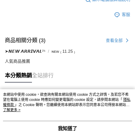
客服
商品相關分類 (3)
查看全部
➤𝙉𝙀𝙒 𝘼𝙍𝙍𝙄𝙑𝘼𝙇²⁵
ɴᴇᴡ ₍ 11.25 ₎
人氣商品推薦
本分類熱銷
全站排行
本網站中使用 cookie，欲查詢有關本網站使用 cookie 方式之詳情，及若您不希
熱門標籤
望在電腦上使用 cookie 時應如何變更電腦的 cookie 設定，請參閱本網站「
隱私
權條款
」之 Cookie 聲明。您繼續使用本網站即表示您同意本公司得按本網站使
用條款之 Cookie 聲明使用 cookie。
了解更多 >
我知道了