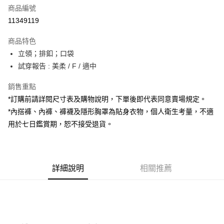
商品編號
超商取貨付款
11349119
LINE Pay
商品特色
Apple Pay
立領；排釦；口袋
試穿報告 : 美柔 / F / 適中
街口支付
銷售重點
Google Pay
*訂購前請詳閱尺寸表及購物說明，下單後即代表同意賣場規定。
大哥付你分期
*內搭褲、內褲、褲襪及隱形胸罩為貼身衣物，個人衛生考量，不適
相關說明
用於七日鑑賞期，恕不接受退貨。
【大哥付你分期使用說明】
AFTEE先享後付
1.本服務由台灣大哥大提供，台灣大哥大用戶可立即使用無須另外申請。
2.付款方式選擇「大哥付你分期」，訂單成立後會自動跳轉到大哥付的交易
相關說明
流程，驗證手機門號後，選擇欲分期的期數、繳款截止日，確認付款後即完
【關於「AFTEE先享後付」】
成交易。
詳細說明
相關推薦
ATM付款
AFTEE先享後付是「在收到商品之後才付款」的支付方式。 讓您購物簡單
3.實際核准額度、可分期數及費用金額請依後續交易確認頁面所載為準。
便利好安心！
4.訂單成立30分鐘內，如未前往確認交易或遇審核未通過，訂單將自動取
１．簡單：不需註冊會員、不需綁卡、不需儲值。
運送方式
消。如遇「轉專審核」未通過狀況，表示未達大哥付你分期系統評分，恕無
２．便利：只要手機號碼，簡訊認證，即可結帳。
法說明評估內容。
３．安心：先確認商品／服務後，再付款。
全家取貨付款
【繳款方式說明】
1.分期款項不併入電信帳單，「大哥付你分期」於每月結算日後寄送繳費提
每筆NT$60，滿NT$1,800(含以上)免運費