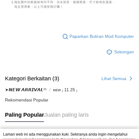
Paparkan Butiran Mod Komputer
Sokongan
Kategori Berkaitan (3)
Lihat Semua
➤𝙉𝙀𝙒 𝘼𝙍𝙍𝙄𝙑𝘼𝙇²⁵
ɴᴇᴡ ₍ 11.25 ₎
Rekomendasi Popular
Paling Popular
Jualan paling laris
Laman web ini ada menggunakan kuki. Sekiranya anda ingin mengetahui
Tag Popular