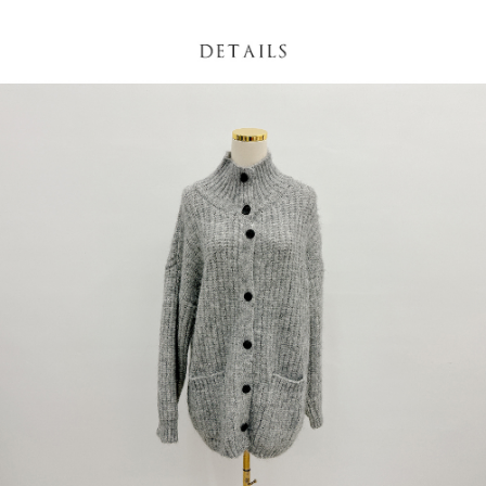
NT$60/pesanan | Penghantaran percuma untuk pesanan
1. Jumlah yang diperakui untuk pengguna kali pertama boleh sehingga
[Nota Penting]
NT$1,600 atau lebih
NT$10,000. Amaun diperakui sebenar yang diluluskan akan berdasarkan
keputusan pensijilan dan semakan oleh AFTEE.
Perkhidmatan ini disediakan oleh Taiwan Mobile Co., Ltd. (“Syarikat”),
宅配
2. Amaun perbelanjaan minimum mestilah lebih besar daripada NT$20.
yang membolehkan pelanggan membeli barangan atau perkhidmatan
3. Pada masa ini hanya tersedia untuk ahli Taiwan.
NT$100/pesanan | Penghantaran percuma untuk pesanan
melalui perkhidmatan ini pada masa transaksi. Hasil daripada pembelian
atau pembayaran ansuran akan dipindahkan oleh peniaga kepada
NT$2,500 atau lebih
Ketiga, Syarat Perkhidmatan
Syarikat, dan pelanggan hendaklah membuat pembayaran mengikut
Perkhidmatan AFTEE Beli Sekarang Bayar Kemudian disediakan oleh NP
perjanjian menggunakan sistem bil Syarikat.
國家/地區配送
Kadar Penghantaran
Taiwan, Inc. dan AFTEE akan membuat bil kepada pengguna. AFTEE
akan menggunakan data peribadi yang dikumpul (termasuk nama
Untuk memenuhi hubungan kontrak yang terjalin melalui persetujuan
pembeli, no. telefon, nama penerima, no. telefon, alamat penerima) untuk
penggunaan OP Pay Later, peniaga akan memberikan maklumat peribadi
penggunaan perkhidmatan. Sila rujuk kepada "Penyata Pengumpulan
anda (termasuk nama, nombor telefon, atau alamat) kepada Syarikat bagi
Data Peribadi, Pemprosesan, Penggunaan"
tujuan pengumpulan, pemprosesan dan penggunaan data yang
(https://aftee.tw/privacypolicy/
) untuk maklumat lanjut.
diperlukan untuk pengebilan ansuran, termasuk pengesahan,
pengesahan semula dan pembetulan.
Jumlah yang diperakui untuk pengguna kali pertama yang lulus
kelulusan boleh sehingga NT$10,000. Jika pengguna tidak membuat
Untuk terma perkhidmatan penuh, sila rujuk pautan berikut:
pembayaran dalam tempoh tersebut, yuran pembayaran lewat sebanyak
https://oppay.tw/userRule
" target="_blank" class="link revert-
20% setahun akan dikenakan. Pengguna bawah umur dikehendaki
style">https://oppay.tw/userRule
mendapatkan kebenaran daripada ibu bapa atau penjaga yang sah
untuk menggunakan AFTEE.
【Panduan Penggunaan Pembayaran Ansuran Gogo】
1. Perkhidmatan ini disediakan oleh Taiwan Mobile, pengguna telefon
Sila hubungi NP Taiwan Inc. di
cs_tw@netprotections.co.jp
jika anda
mudah alih boleh segera menggunakan tanpa perlu memohon lagi.
mempunyai sebarang kebimbangan mengenai pemprosesan dan
(Hanya untuk nombor langganan peribadi, tidak terbuka untuk syarikat
penggunaan pada data peribadi. Jika anda tidak bersetuju dengan data