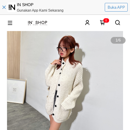
IN SHOP
Buka APP
Gunakan App Kami Sekarang
0
1
/
6