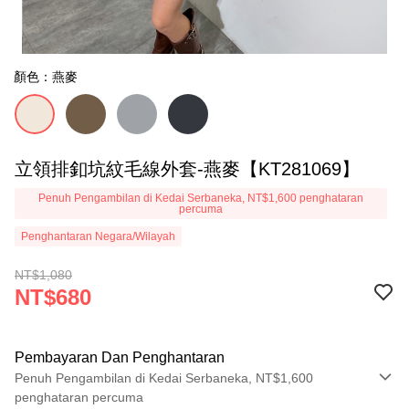
顏色：燕麥
立領排釦坑紋毛線外套-燕麥【KT281069】
Penuh Pengambilan di Kedai Serbaneka, NT$1,600 penghataran
percuma
Penghantaran Negara/Wilayah
NT$1,080
NT$680
Pembayaran Dan Penghantaran
Penuh Pengambilan di Kedai Serbaneka, NT$1,600
penghataran percuma