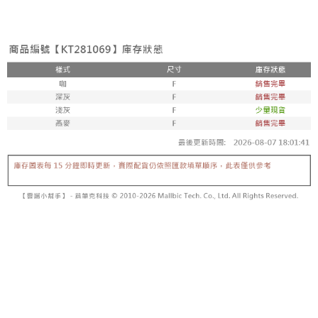
3. Tiada bayaran diperlukan apabila pesanan disahkan. Produk akan
mudah alih anda, memilih bilangan ansuran, dan menetapkan tarikh
dihantar ke alamat yang ditetapkan.
全家取貨付款
akhir pembayaran. Transaksi akan dianggap selesai setelah pembayaran
4. Setelah pesanan disahkan, anda akan menerima SMS pembayaran
disahkan.
NT$60/pesanan | Penghantaran percuma untuk pesanan
manakala ahli aplikasi akan menerima pemberitahuan tolak aplikasi
NT$1,800 atau lebih
AFTEE.
Had kredit yang diluluskan, tempoh ansuran yang tersedia, dan yuran
5. Tiada bayaran diperlukan apabila anda menerima produk. Sila buat
yang dikenakan adalah tertakluk kepada maklumat yang dinyatakan
pembayaran di empat kedai serbaneka utama, ATM atau perbankan
付款後全家取貨
pada halaman pengesahan transaksi seterusnya.
dalam talian dengan SMS pembayaran atau pemberitahuan tolak aplikasi
NT$60/pesanan | Penghantaran percuma untuk pesanan
AFTEE.
Jika transaksi tidak disahkan dalam masa 30 minit selepas pesanan
NT$1,600 atau lebih
dibuat, atau jika permohonan gagal dalam proses semakan, pesanan
Sila ambil perhatian bahawa tempoh pembayaran adalah 14 hari. Walau
akan dibatalkan secara automatik. Jika permohonan gagal pada
已關閉，請勿下單
bagaimanapun, bagi mereka yang telah memuat turun Aplikasi AFTEE
peringkat "semakan manual", ini bermakna kriteria pemarkahan sistem
dan mendaftar sebagai ahli AFTEE boleh menikmati tempoh pembayaran
NT$10,000/pesanan
tidak dipenuhi; butiran penilaian khusus tidak akan didedahkan.
sehingga 45 hari.
已關閉，請勿下單(付取)
[Arahan Pembayaran]
Tempoh pembayaran dikira dari masa kedai meminta pembayaran anda,
ditambah dengan bilangan hari yang boleh dilanjutkan oleh AFTEE. Anda
NT$10,000/pesanan
Pembayaran ansuran melalui OP Pay Later akan dibilkan secara
boleh melanjutkan tempoh pembayaran anda sebelum anda menerima
berasingan dan tidak termasuk dalam bil telekom anda. SMS peringatan
pesanan. Walau bagaimanapun, tiada jaminan bahawa anda boleh
7-11取貨付款
pembayaran akan dihantar selepas kitaran bil bulanan.
menerima pesanan anda semasa tempoh pembayaran (cth.: produk
NT$60/pesanan | Penghantaran percuma untuk pesanan
prapesanan atau produk yang mungkin mengambil masa yang lebih
Selepas mengakses bil melalui pautan dalam SMS, anda boleh
NT$1,800 atau lebih
lama untuk dihantar). Oleh itu, anda dikehendaki membuat pembayaran
menyelesaikan pembayaran anda melalui salah satu saluran berikut: kod
kepada AFTEE dalam tempoh sama ada anda menerima pesanan.
bar kedai serbaneka, kedai runcit Taiwan Mobile, pemindahan bank,
付款後7-11取貨
JKOPay, atau iPASS MONEY.
Kedua, Sekatan Pembayaran