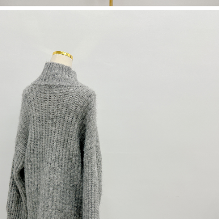
dan kad prabayar)
peribadi yang disenaraikan seperti di atas akan dikumpul dan digunakan
2. Pilihan kaedah pembayaran "Pembayaran Ansuran Gogo", selepas
oleh AFTEE, sila jangan gunakan perkhidmatan ini.
pesanan ditubuhkan, akan secara automatik dialihkan ke proses
transaksi Gogo, selepas pengesahan nombor telefon, pilih bilangan
ansuran yang diingini, tarikh akhir pembayaran, dan setelah
mengesahkan pembayaran, transaksi akan selesai.
3. Jumlah kelulusan sebenar, bilangan ansuran dan jumlah bayaran
adalah berdasarkan halaman pengesahan transaksi seterusnya.
4. Dalam masa 30 minit selepas pesanan ditubuhkan, jika tidak pergi
untuk mengesahkan transaksi atau jika tidak lulus semakan, pesanan
akan dibatalkan secara automatik. Jika terdapat situasi "pindah untuk
semakan khusus" yang tidak lulus, ini menunjukkan bahawa sistem
penilaian tidak mencukupi, tiada penjelasan mengenai kandungan
penilaian boleh diberikan.
【Penerangan Kaedah Pembayaran】
1. Pembayaran ansuran tidak digabungkan dalam bil telekomunikasi,
"Pembayaran Ansuran Gogo" akan menghantar SMS peringatan
pembayaran selepas tarikh penyelesaian bulanan.
2. Melalui pautan SMS untuk membuka bil, anda boleh memilih untuk
membayar melalui "Kod bar kedai serbaneka / Kedai rasmi Taiwan
Mobile / Pemindahan bank / Pembayaran J街口 / iPASS MONEY" dan
saluran lain.
【Nota Penting】