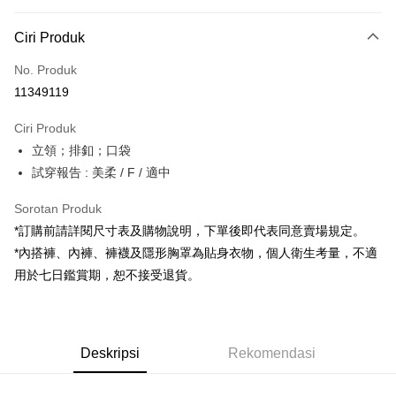
Kaedah Pembayaran
Ciri Produk
Kad Kredit (Bayaran Penuh)
No. Produk
Pengambilan di Kedai Serbaneka
11349119
LINE Pay
Ciri Produk
Apple Pay
立領；排釦；口袋
試穿報告 : 美柔 / F / 適中
JKOPAY
Google Pay
Sorotan Produk
*訂購前請詳閱尺寸表及購物說明，下單後即代表同意賣場規定。
OP Pay Later
*內搭褲、內褲、褲襪及隱形胸罩為貼身衣物，個人衛生考量，不適
Deskripsi
用於七日鑑賞期，恕不接受退貨。
[Terma Penggunaan untuk OP Pay Later]
AFTEE
Perkhidmatan ini disediakan oleh Taiwan Mobile dan tersedia untuk
Deskripsi
pengguna Taiwan Mobile tanpa memerlukan permohonan tambahan.
Pertama, Mengenai Perkhidmatan AFTEE Beli Sekarang Bayar Kemudian
Pemindahan ATM
Deskripsi
Rekomendasi
1. Dengan memilih AFTEE sebagai kaedah pembayaran, mesej
Jika anda memilih OP Pay Later sebagai kaedah pembayaran, sistem
pengesahan AFTEE akan muncul.
akan mengarahkan anda secara automatik ke proses transaksi OP Pay
2. Anda boleh meneruskan pembayaran selepas pengesahan SMS.
Pilihan Penghantaran
Later selepas pesanan dibuat. Anda perlu mengesahkan nombor telefon