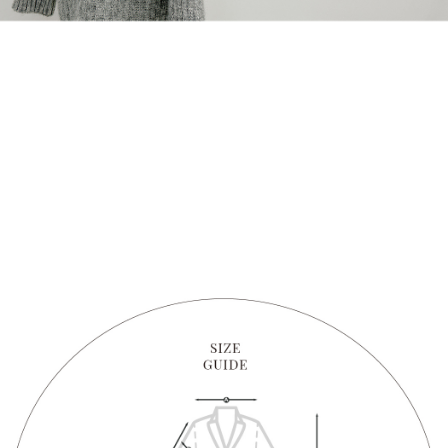
1. Perkhidmatan ini disediakan oleh "Taiwan Mobile Co., Ltd." untuk
membolehkan pengguna membeli produk atau perkhidmatan melalui
perkhidmatan ini semasa transaksi, dan kedai akan menyerahkan hak
tuntutan harga jual/beli ansuran kepada syarikat ini untuk membayar bil
menggunakan bil syarikat ini.
2. Berdasarkan tujuan kontrak persetujuan pembayaran menggunakan
"Pembayaran Ansuran Gogo", kedai akan memberikan maklumat peribadi
anda (termasuk nama, telefon atau alamat) kepada Taiwan Mobile untuk
pengumpulan, pemprosesan dan penggunaan, untuk pengesahan,
semakan dan pembetulan data yang diperlukan untuk bil ansuran oleh
Taiwan Mobile.
3. Sila baca syarat perkhidmatan pengguna secara lengkap melalui
pautan berikut: https://oppay.tw/userRule