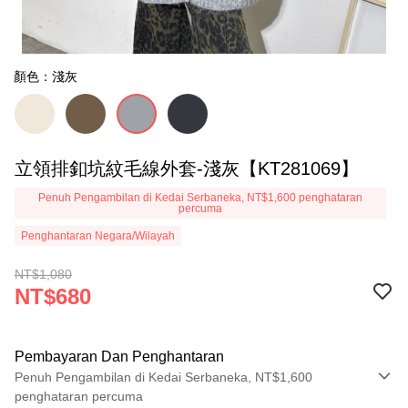
顏色：淺灰
立領排釦坑紋毛線外套-淺灰【KT281069】
Penuh Pengambilan di Kedai Serbaneka, NT$1,600 penghataran
percuma
Penghantaran Negara/Wilayah
NT$1,080
NT$680
Pembayaran Dan Penghantaran
Penuh Pengambilan di Kedai Serbaneka, NT$1,600
penghataran percuma