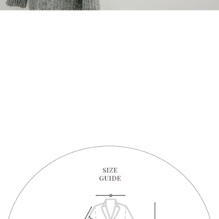
1. Perkhidmatan ini disediakan oleh "Taiwan Mobile Co., Ltd." untuk
membolehkan pengguna membeli produk atau perkhidmatan melalui
perkhidmatan ini semasa transaksi, dan kedai akan menyerahkan hak
tuntutan harga jual/beli ansuran kepada syarikat ini untuk membayar bil
menggunakan bil syarikat ini.
2. Berdasarkan tujuan kontrak persetujuan pembayaran menggunakan
"Pembayaran Ansuran Gogo", kedai akan memberikan maklumat peribadi
anda (termasuk nama, telefon atau alamat) kepada Taiwan Mobile untuk
pengumpulan, pemprosesan dan penggunaan, untuk pengesahan,
semakan dan pembetulan data yang diperlukan untuk bil ansuran oleh
Taiwan Mobile.
3. Sila baca syarat perkhidmatan pengguna secara lengkap melalui
pautan berikut: https://oppay.tw/userRule