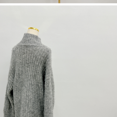
dan kad prabayar)
peribadi yang disenaraikan seperti di atas akan dikumpul dan digunakan
2. Pilihan kaedah pembayaran "Pembayaran Ansuran Gogo", selepas
oleh AFTEE, sila jangan gunakan perkhidmatan ini.
pesanan ditubuhkan, akan secara automatik dialihkan ke proses
transaksi Gogo, selepas pengesahan nombor telefon, pilih bilangan
ansuran yang diingini, tarikh akhir pembayaran, dan setelah
mengesahkan pembayaran, transaksi akan selesai.
3. Jumlah kelulusan sebenar, bilangan ansuran dan jumlah bayaran
adalah berdasarkan halaman pengesahan transaksi seterusnya.
4. Dalam masa 30 minit selepas pesanan ditubuhkan, jika tidak pergi
untuk mengesahkan transaksi atau jika tidak lulus semakan, pesanan
akan dibatalkan secara automatik. Jika terdapat situasi "pindah untuk
semakan khusus" yang tidak lulus, ini menunjukkan bahawa sistem
penilaian tidak mencukupi, tiada penjelasan mengenai kandungan
penilaian boleh diberikan.
【Penerangan Kaedah Pembayaran】
1. Pembayaran ansuran tidak digabungkan dalam bil telekomunikasi,
"Pembayaran Ansuran Gogo" akan menghantar SMS peringatan
pembayaran selepas tarikh penyelesaian bulanan.
2. Melalui pautan SMS untuk membuka bil, anda boleh memilih untuk
membayar melalui "Kod bar kedai serbaneka / Kedai rasmi Taiwan
Mobile / Pemindahan bank / Pembayaran J街口 / iPASS MONEY" dan
saluran lain.
【Nota Penting】