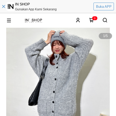
IN SHOP
Buka APP
Gunakan App Kami Sekarang
0
1
/
5