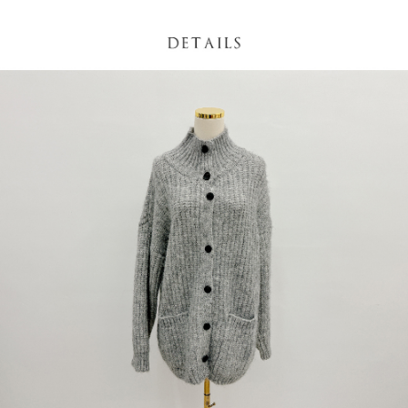
NT$60/pesanan | Penghantaran percuma untuk pesanan
1. Jumlah yang diperakui untuk pengguna kali pertama boleh sehingga
[Nota Penting]
NT$1,600 atau lebih
NT$10,000. Amaun diperakui sebenar yang diluluskan akan berdasarkan
keputusan pensijilan dan semakan oleh AFTEE.
Perkhidmatan ini disediakan oleh Taiwan Mobile Co., Ltd. (“Syarikat”),
宅配
2. Amaun perbelanjaan minimum mestilah lebih besar daripada NT$20.
yang membolehkan pelanggan membeli barangan atau perkhidmatan
3. Pada masa ini hanya tersedia untuk ahli Taiwan.
NT$100/pesanan | Penghantaran percuma untuk pesanan
melalui perkhidmatan ini pada masa transaksi. Hasil daripada pembelian
atau pembayaran ansuran akan dipindahkan oleh peniaga kepada
NT$2,500 atau lebih
Ketiga, Syarat Perkhidmatan
Syarikat, dan pelanggan hendaklah membuat pembayaran mengikut
Perkhidmatan AFTEE Beli Sekarang Bayar Kemudian disediakan oleh NP
perjanjian menggunakan sistem bil Syarikat.
國家/地區配送
Kadar Penghantaran
Taiwan, Inc. dan AFTEE akan membuat bil kepada pengguna. AFTEE
akan menggunakan data peribadi yang dikumpul (termasuk nama
Untuk memenuhi hubungan kontrak yang terjalin melalui persetujuan
pembeli, no. telefon, nama penerima, no. telefon, alamat penerima) untuk
penggunaan OP Pay Later, peniaga akan memberikan maklumat peribadi
penggunaan perkhidmatan. Sila rujuk kepada "Penyata Pengumpulan
anda (termasuk nama, nombor telefon, atau alamat) kepada Syarikat bagi
Data Peribadi, Pemprosesan, Penggunaan"
tujuan pengumpulan, pemprosesan dan penggunaan data yang
(https://aftee.tw/privacypolicy/
) untuk maklumat lanjut.
diperlukan untuk pengebilan ansuran, termasuk pengesahan,
pengesahan semula dan pembetulan.
Jumlah yang diperakui untuk pengguna kali pertama yang lulus
kelulusan boleh sehingga NT$10,000. Jika pengguna tidak membuat
Untuk terma perkhidmatan penuh, sila rujuk pautan berikut:
pembayaran dalam tempoh tersebut, yuran pembayaran lewat sebanyak
https://oppay.tw/userRule
" target="_blank" class="link revert-
20% setahun akan dikenakan. Pengguna bawah umur dikehendaki
style">https://oppay.tw/userRule
mendapatkan kebenaran daripada ibu bapa atau penjaga yang sah
untuk menggunakan AFTEE.
【Panduan Penggunaan Pembayaran Ansuran Gogo】
1. Perkhidmatan ini disediakan oleh Taiwan Mobile, pengguna telefon
Sila hubungi NP Taiwan Inc. di
cs_tw@netprotections.co.jp
jika anda
mudah alih boleh segera menggunakan tanpa perlu memohon lagi.
mempunyai sebarang kebimbangan mengenai pemprosesan dan
(Hanya untuk nombor langganan peribadi, tidak terbuka untuk syarikat
penggunaan pada data peribadi. Jika anda tidak bersetuju dengan data