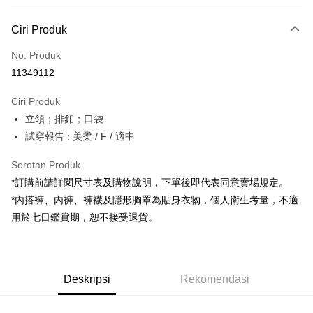
Kaedah Pembayaran
Ciri Produk
Kad Kredit (Bayaran Penuh)
No. Produk
Pengambilan di Kedai Serbaneka
11349112
LINE Pay
Ciri Produk
Apple Pay
立領；排釦；口袋
試穿報告 : 美柔 / F / 適中
JKOPAY
Google Pay
Sorotan Produk
*訂購前請詳閱尺寸表及購物說明，下單後即代表同意賣場規定。
OP Pay Later
*內搭褲、內褲、褲襪及隱形胸罩為貼身衣物，個人衛生考量，不適
Deskripsi
用於七日鑑賞期，恕不接受退貨。
[Terma Penggunaan untuk OP Pay Later]
AFTEE
Perkhidmatan ini disediakan oleh Taiwan Mobile dan tersedia untuk
Deskripsi
pengguna Taiwan Mobile tanpa memerlukan permohonan tambahan.
Pertama, Mengenai Perkhidmatan AFTEE Beli Sekarang Bayar Kemudian
Pemindahan ATM
Deskripsi
Rekomendasi
1. Dengan memilih AFTEE sebagai kaedah pembayaran, mesej
Jika anda memilih OP Pay Later sebagai kaedah pembayaran, sistem
pengesahan AFTEE akan muncul.
akan mengarahkan anda secara automatik ke proses transaksi OP Pay
2. Anda boleh meneruskan pembayaran selepas pengesahan SMS.
Pilihan Penghantaran
Later selepas pesanan dibuat. Anda perlu mengesahkan nombor telefon