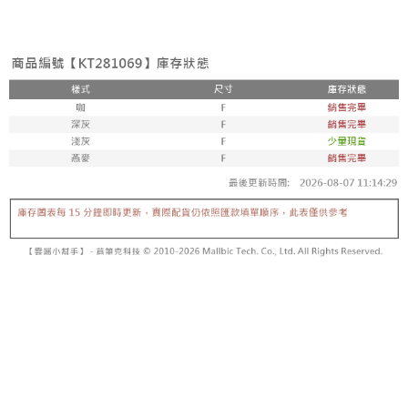
3. Tiada bayaran diperlukan apabila pesanan disahkan. Produk akan
mudah alih anda, memilih bilangan ansuran, dan menetapkan tarikh
dihantar ke alamat yang ditetapkan.
全家取貨付款
akhir pembayaran. Transaksi akan dianggap selesai setelah pembayaran
4. Setelah pesanan disahkan, anda akan menerima SMS pembayaran
disahkan.
NT$60/pesanan | Penghantaran percuma untuk pesanan
manakala ahli aplikasi akan menerima pemberitahuan tolak aplikasi
NT$1,800 atau lebih
AFTEE.
Had kredit yang diluluskan, tempoh ansuran yang tersedia, dan yuran
5. Tiada bayaran diperlukan apabila anda menerima produk. Sila buat
yang dikenakan adalah tertakluk kepada maklumat yang dinyatakan
pembayaran di empat kedai serbaneka utama, ATM atau perbankan
付款後全家取貨
pada halaman pengesahan transaksi seterusnya.
dalam talian dengan SMS pembayaran atau pemberitahuan tolak aplikasi
NT$60/pesanan | Penghantaran percuma untuk pesanan
AFTEE.
Jika transaksi tidak disahkan dalam masa 30 minit selepas pesanan
NT$1,600 atau lebih
dibuat, atau jika permohonan gagal dalam proses semakan, pesanan
Sila ambil perhatian bahawa tempoh pembayaran adalah 14 hari. Walau
akan dibatalkan secara automatik. Jika permohonan gagal pada
已關閉，請勿下單
bagaimanapun, bagi mereka yang telah memuat turun Aplikasi AFTEE
peringkat "semakan manual", ini bermakna kriteria pemarkahan sistem
dan mendaftar sebagai ahli AFTEE boleh menikmati tempoh pembayaran
NT$10,000/pesanan
tidak dipenuhi; butiran penilaian khusus tidak akan didedahkan.
sehingga 45 hari.
已關閉，請勿下單(付取)
[Arahan Pembayaran]
Tempoh pembayaran dikira dari masa kedai meminta pembayaran anda,
ditambah dengan bilangan hari yang boleh dilanjutkan oleh AFTEE. Anda
NT$10,000/pesanan
Pembayaran ansuran melalui OP Pay Later akan dibilkan secara
boleh melanjutkan tempoh pembayaran anda sebelum anda menerima
berasingan dan tidak termasuk dalam bil telekom anda. SMS peringatan
pesanan. Walau bagaimanapun, tiada jaminan bahawa anda boleh
7-11取貨付款
pembayaran akan dihantar selepas kitaran bil bulanan.
menerima pesanan anda semasa tempoh pembayaran (cth.: produk
NT$60/pesanan | Penghantaran percuma untuk pesanan
prapesanan atau produk yang mungkin mengambil masa yang lebih
Selepas mengakses bil melalui pautan dalam SMS, anda boleh
NT$1,800 atau lebih
lama untuk dihantar). Oleh itu, anda dikehendaki membuat pembayaran
menyelesaikan pembayaran anda melalui salah satu saluran berikut: kod
kepada AFTEE dalam tempoh sama ada anda menerima pesanan.
bar kedai serbaneka, kedai runcit Taiwan Mobile, pemindahan bank,
付款後7-11取貨
JKOPay, atau iPASS MONEY.
Kedua, Sekatan Pembayaran