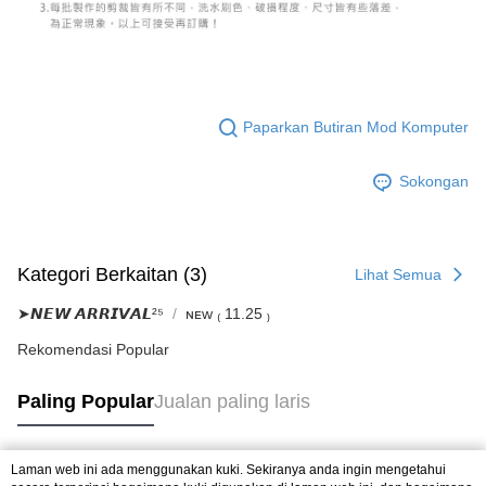
Paparkan Butiran Mod Komputer
Sokongan
Kategori Berkaitan (3)
Lihat Semua
➤𝙉𝙀𝙒 𝘼𝙍𝙍𝙄𝙑𝘼𝙇²⁵
ɴᴇᴡ ₍ 11.25 ₎
Rekomendasi Popular
Paling Popular
Jualan paling laris
Laman web ini ada menggunakan kuki. Sekiranya anda ingin mengetahui
Tag Popular