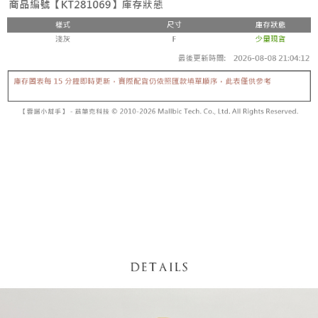
【「AFTEE先享後付」結帳流程】
醒簡訊。
１．於結帳方式選擇「AFTEE先享後付」後，將跳轉至「AFTEE先享後付」
2.透過簡訊連結打開帳單後，可選擇「超商條碼／台灣大直營門市／銀行轉
付款後全家取貨
結帳頁面，進行簡訊認證並確認金額後，即可完成結帳。
帳／街口支付／iPASS MONEY」等通路繳費。
２．訂單成立數日內，您將收到繳費通知簡訊。
每筆NT$60，滿NT$1,600(含以上)免運費
３．收到繳費通知簡訊後14天內，點擊此簡訊中的連結，可透過四大超商／
【注意事項】
ATM／網路銀行／等多元方式進行付款，方視為交易完成。
已關閉，請勿下單
1.本服務係由「台灣大哥大股份有限公司」（以下簡稱本公司）所提供，讓
※ 請注意：結帳手續完成當下不需立刻繳費，但若您需要取消訂單，請聯絡
用戶於交易時，得透過本服務購買商品或服務，並由商店將買賣／分期付款
每筆NT$10,000
購買商品的店家。未經商家同意取消之訂單仍視為有效，需透過AFTEE先享
買賣價金債權讓與本公司後，依約使用本公司帳單繳交帳款。
後付繳納相關費用。
2.基於同意付款使用「大哥付你分期」之契約關係目的，商店將以您的個人
已關閉，請勿下單(付取)
※ 交易是否成功請以「AFTEE先享後付 」之結帳頁面顯示為準，若有關於
資料（包含姓名、電話或地址）提供予台灣大哥大進項蒐集、處理及利用，
是否繳費成功／繳費後需取消欲退款等相關疑問，請聯繫「AFTEE先享後付
每筆NT$10,000
由本公司與您本人進行分期帳單所需資料之確認、核對及更正。
客戶支援中心」
https://netprotections.freshdesk.com/support/home
3.完整用戶服務條款，請詳閱以下連結：
https://oppay.tw/userRule
7-11取貨付款
【注意事項】
１．透過由恩沛科技股份有限公司提供之「AFTEE先享後付」服務完成之交
每筆NT$60，滿NT$1,800(含以上)免運費
易，需依本服務之必要範圍內提供個人資料，並將交易相關給付款項請求債
權轉讓予恩沛科技股份有限公司。
付款後7-11取貨
２．關於個人資料處理事宜，請瀏覽以下網址：
每筆NT$60，滿NT$1,600(含以上)免運費
https://aftee.tw/terms/#terms3
３．未成年的使用者請事先徵得法定代理人或監護人之同意方可使用
宅配
「AFTEE先享後付」，若未經同意申辦者引起之損失，本公司不負相關責
任。
每筆NT$100，滿NT$2,500(含以上)免運費
４．使用「AFTEE先享後付」時，將依據個別帳號之用戶狀況，依本公司即
時審查核予不同之上限額度；若仍有額度不足之情形，本公司將視審查結果
國家/地區配送
查看運費
請求用戶進行身份認證。