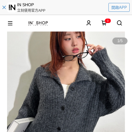
IN SHOP
開啟APP
立刻使用官方APP
0
1
/
5