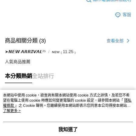
客服
商品相關分類 (3)
查看全部
➤𝙉𝙀𝙒 𝘼𝙍𝙍𝙄𝙑𝘼𝙇²⁵
ɴᴇᴡ ₍ 11.25 ₎
人氣商品推薦
本分類熱銷
全站排行
本網站中使用 cookie，欲查詢有關本網站使用 cookie 方式之詳情，及若您不希
熱門標籤
望在電腦上使用 cookie 時應如何變更電腦的 cookie 設定，請參閱本網站「
隱私
權條款
」之 Cookie 聲明。您繼續使用本網站即表示您同意本公司得按本網站使
用條款之 Cookie 聲明使用 cookie。
了解更多 >
我知道了