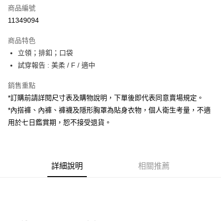
商品編號
超商取貨付款
11349094
LINE Pay
商品特色
Apple Pay
立領；排釦；口袋
試穿報告 : 美柔 / F / 適中
街口支付
銷售重點
Google Pay
*訂購前請詳閱尺寸表及購物說明，下單後即代表同意賣場規定。
大哥付你分期
*內搭褲、內褲、褲襪及隱形胸罩為貼身衣物，個人衛生考量，不適
相關說明
用於七日鑑賞期，恕不接受退貨。
【大哥付你分期使用說明】
AFTEE先享後付
1.本服務由台灣大哥大提供，台灣大哥大用戶可立即使用無須另外申請。
2.付款方式選擇「大哥付你分期」，訂單成立後會自動跳轉到大哥付的交易
相關說明
流程，驗證手機門號後，選擇欲分期的期數、繳款截止日，確認付款後即完
【關於「AFTEE先享後付」】
成交易。
詳細說明
相關推薦
ATM付款
AFTEE先享後付是「在收到商品之後才付款」的支付方式。 讓您購物簡單
3.實際核准額度、可分期數及費用金額請依後續交易確認頁面所載為準。
便利好安心！
4.訂單成立30分鐘內，如未前往確認交易或遇審核未通過，訂單將自動取
１．簡單：不需註冊會員、不需綁卡、不需儲值。
運送方式
消。如遇「轉專審核」未通過狀況，表示未達大哥付你分期系統評分，恕無
２．便利：只要手機號碼，簡訊認證，即可結帳。
法說明評估內容。
３．安心：先確認商品／服務後，再付款。
全家取貨付款
【繳款方式說明】
1.分期款項不併入電信帳單，「大哥付你分期」於每月結算日後寄送繳費提
每筆NT$60，滿NT$1,800(含以上)免運費