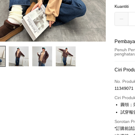
Kuantiti
Pembaya
Penuh Pen
penghatar
Kaedah 
Ciri Prod
Kad Kredi
No. Produ
11349071
Pengambil
Ciri Produ
LINE Pay
圓領；
試穿報告 
Apple Pay
Sorotan P
JKOPAY
*訂購前