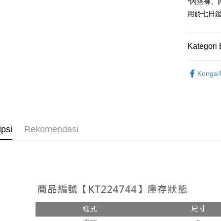
Google Pa
*內搭褲
用於七日
OP Pay La
Deskripsi
[Terma Pe
Kategori 
AFTEE
Perkhidmat
Deskripsi
➤𝙉𝙀𝙒 𝘼𝙍
pengguna 
Pertama, 
Kongsi
Pemindah
Kemudian
Rekomenda
Jika anda 
1. Dengan
akan menga
pengesaha
【上衣】
Later sele
2. Anda b
Pilihan 
mudah alih
3. Tiada b
【上衣】
akhir pemb
dihantar k
全家取貨
ipsi
Rekomendasi
pembayara
4. Setela
NT$60/pes
manakala a
Had kredit
AFTEE.
NT$1,800 
yang diken
5. Tiada b
pada hala
pembayara
付款後全
dalam tal
NT$60/pes
Jika trans
aplikasi A
dibuat, at
NT$1,600 
akan dibat
Sila ambil
peringkat 
bagaimanap
已關閉，
tidak dipe
dan mendaf