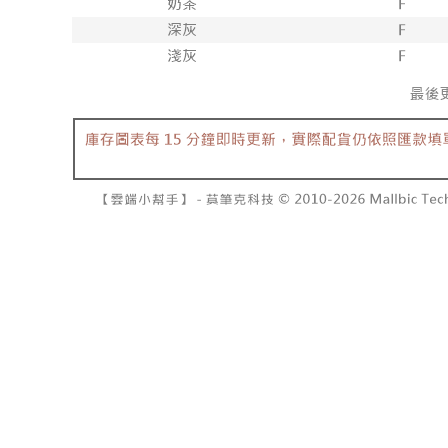
NT$10,00
pembayara
[Arahan P
已關閉，請
Tempoh pe
Pembayaran
ditambah d
NT$10,00
berasingan
Anda bole
pembayaran
menerima 
7-11取貨
boleh men
NT$60/pes
Selepas me
produk pr
menyelesai
lebih lama
NT$1,800 
kod bar ke
pembayara
JKOPay, a
pesanan.
付款後7-1
NT$60/pes
[Nota Pent
Kedua, Se
1. Jumlah 
NT$1,600 
Perkhidmata
NT$10,000.
yang memb
berdasarka
宅配
melalui pe
2. Amaun p
NT$100/pe
pembelian
3. Pada ma
kepada Sy
NT$2,500 
mengikut p
Ketiga, Sy
Perkhidma
國家/地區
Untuk meme
NP Taiwan
penggunaa
akan meng
peribadi a
pembeli, n
Syarikat 
untuk peng