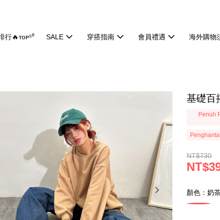
行🔥ᴛᴏᴘ⁵⁰
SALE
穿搭指南
會員禮遇
海外購物
基礎百搭
Penuh P
Penghanta
NT$730
NT$3
顏色：奶