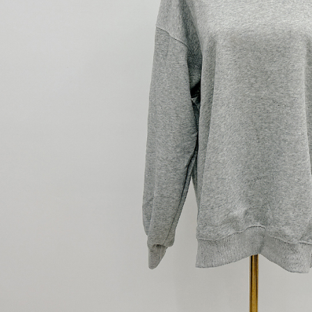
【Peneran
1. Pembaya
"Pembayar
pembayaran
2. Melalui
membayar m
Mobile / 
saluran lai
【Nota Pe
1. Perkhid
membolehk
perkhidmat
tuntutan h
menggunaka
2. Berdas
"Pembayar
peribadi a
Mobile un
pengesahan
ansuran ol
3. Sila ba
pautan beri