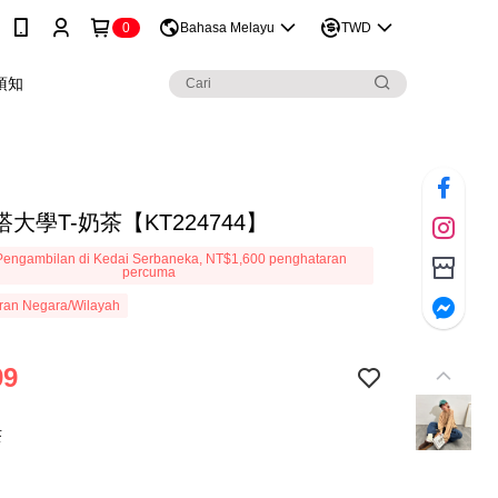
0
Bahasa Melayu
TWD
須知
大學T-奶茶【KT224744】
engambilan di Kedai Serbaneka, NT$1,600 penghataran
percuma
ran Negara/Wilayah
99
茶