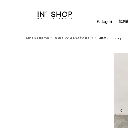
Kategori
暢銷排
Laman Utama
➤𝙉𝙀𝙒 𝘼𝙍𝙍𝙄𝙑𝘼𝙇²⁵
ɴᴇᴡ ₍ 11.25 ₎