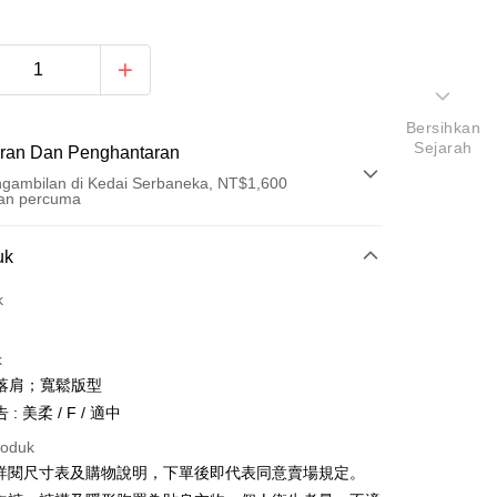
Bersihkan
Sejarah
ran Dan Penghantaran
gambilan di Kedai Serbaneka, NT$1,600
an percuma
Pembayaran
uk
t (Bayaran Penuh)
k
an di Kedai Serbaneka
k
落肩；寬鬆版型
: 美柔 / F / 適中
roduk
請詳閱尺寸表及購物說明，下單後即代表同意賣場規定。