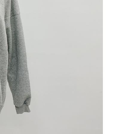
gan Kaedah Pembayaran】
ran ansuran tidak digabungkan dalam bil telekomunikasi,
an Ansuran Gogo" akan menghantar SMS peringatan
 selepas tarikh penyelesaian bulanan.
 pautan SMS untuk membuka bil, anda boleh memilih untuk
elalui "Kod bar kedai serbaneka / Kedai rasmi Taiwan
Pemindahan bank / Pembayaran J街口 / iPASS MONEY" dan
n.
nting】
matan ini disediakan oleh "Taiwan Mobile Co., Ltd." untuk
an pengguna membeli produk atau perkhidmatan melalui
an ini semasa transaksi, dan kedai akan menyerahkan hak
arga jual/beli ansuran kepada syarikat ini untuk membayar bil
n bil syarikat ini.
arkan tujuan kontrak persetujuan pembayaran menggunakan
an Ansuran Gogo", kedai akan memberikan maklumat
nda (termasuk nama, telefon atau alamat) kepada Taiwan
tuk pengumpulan, pemprosesan dan penggunaan, untuk
, semakan dan pembetulan data yang diperlukan untuk bil
eh Taiwan Mobile.
ca syarat perkhidmatan pengguna secara lengkap melalui
kut: https://oppay.tw/userRule