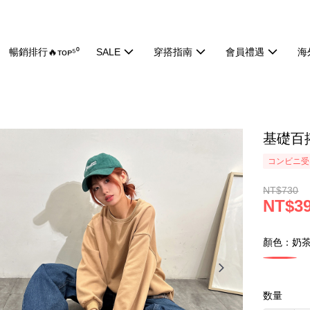
暢銷排行🔥ᴛᴏᴘ⁵⁰
SALE
穿搭指南
會員禮遇
海
基礎百搭
コンビニ受け
NT$730
NT$3
顏色：奶
数量