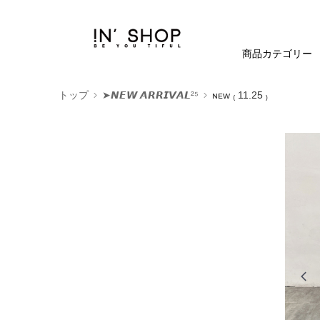
商品カテゴリー
トップ
➤𝙉𝙀𝙒 𝘼𝙍𝙍𝙄𝙑𝘼𝙇²⁵
ɴᴇᴡ ₍ 11.25 ₎