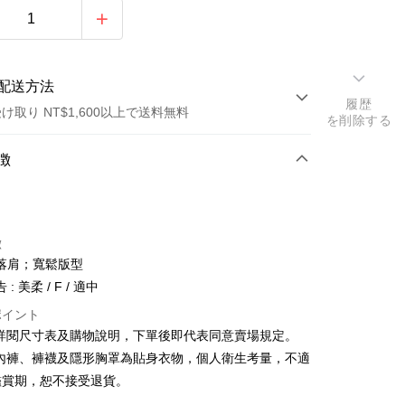
配送方法
履歴
け取り NT$1,600以上で送料無料
を削除する
方法
徴
カード1回払い
店頭代金引換
徴
落肩；寬鬆版型
: 美柔 / F / 適中
ポイント
請詳閱尺寸表及購物說明，下單後即代表同意賣場規定。
y
、內褲、褲襪及隱形胸罩為貼身衣物，個人衛生考量，不適
鑑賞期，恕不接受退貨。
ter