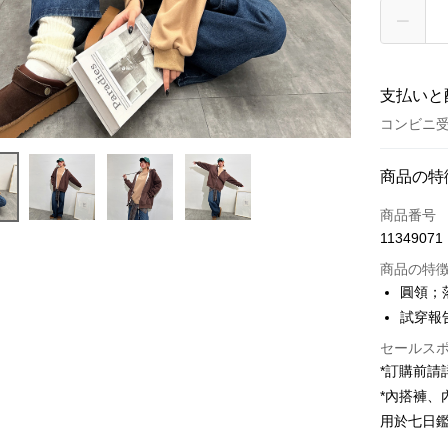
支払いと
コンビニ受
お支払い
商品の特
クレジット
商品番号
11349071
コンビニ
商品の特
LINE Pay
圓領；
試穿報告 
Apple Pay
セールス
JKOPAY
*訂購前
Google Pa
*內搭褲
用於七日
OP Pay La