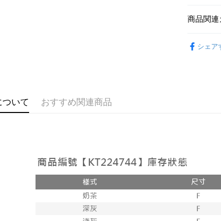
説明
【OP Pay
商品関連
AFTEE
1. 本サ
追加の申
説明
➤𝙉𝙀𝙒 𝘼𝙍
2. 支払い
一、 AF
シェア
ATM払い
動的に OP
1.お支払
おすすめ
払いの回
ドウが表
す。
2.SMS
【上衣】
3. 実際
3.注文す
配送方法
ジを基準
【上衣】
す。
4. 注文
4.ご注文
全家取貨
について
おすすめ関連商品
合、注文
員の場合は
が発生し
配送毎にNT
5.商品受
評価内容
たはアプリ
付款後全
ングでお
配送毎にNT
【支払い
代金納付期
1. 分割払
プリをダウ
已關閉，
の締め日後
以内まで
2. SM
配送毎にNT
湾大直営店
お支払期限
で支払い
已關閉，請
もとに計算
期限を延
配送毎にNT
【注意事
（例：予
1. 本サ
の有無に関