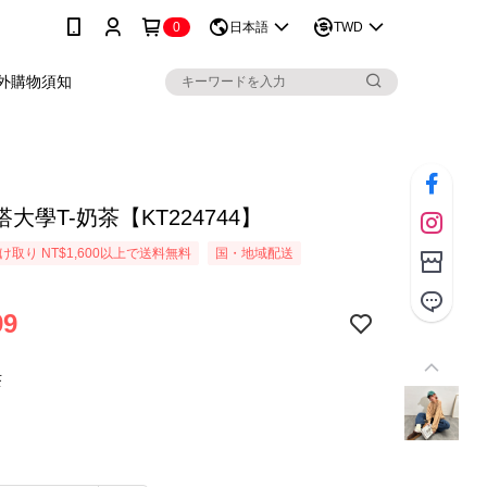
0
日本語
TWD
外購物須知
大學T-奶茶【KT224744】
取り NT$1,600以上で送料無料
国・地域配送
99
茶