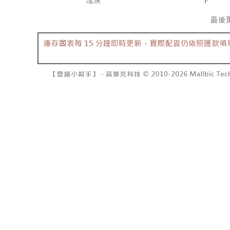
7-11取貨
よって提
スを購入
二、支払
配送毎にNT
渡した後
1.初回 
す。
き、限度
付款後7-1
2. 「OP
2.決済金額
配送毎にNT
人情報（
3.現在、
処理およ
宅配
報の確認
三、利用規
3. 完全
プロテクシ
配送毎にNT
ださい：
ht
します。
文者の氏
國家/地區
これに限ら
されます。
AFTEE
明』をご
AFTEE
なります。
延滞納金
後見人の同
個人情報
を行使し
cs_tw@netp
を、必要な