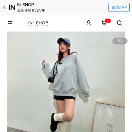
IN SHOP
開啟APP
立刻使用官方APP
0
1
/
4