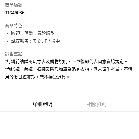
商品編號
超商取貨付款
11349066
LINE Pay
商品特色
Apple Pay
圓領；落肩；寬鬆版型
試穿報告 : 美柔 / F / 適中
街口支付
銷售重點
Google Pay
*訂購前請詳閱尺寸表及購物說明，下單後即代表同意賣場規定。
大哥付你分期
*內搭褲、內褲、褲襪及隱形胸罩為貼身衣物，個人衛生考量，不適
相關說明
用於七日鑑賞期，恕不接受退貨。
【大哥付你分期使用說明】
AFTEE先享後付
1.本服務由台灣大哥大提供，台灣大哥大用戶可立即使用無須另外申請。
2.付款方式選擇「大哥付你分期」，訂單成立後會自動跳轉到大哥付的交易
相關說明
流程，驗證手機門號後，選擇欲分期的期數、繳款截止日，確認付款後即完
【關於「AFTEE先享後付」】
成交易。
詳細說明
相關推薦
ATM付款
AFTEE先享後付是「在收到商品之後才付款」的支付方式。 讓您購物簡單
3.實際核准額度、可分期數及費用金額請依後續交易確認頁面所載為準。
便利好安心！
4.訂單成立30分鐘內，如未前往確認交易或遇審核未通過，訂單將自動取
１．簡單：不需註冊會員、不需綁卡、不需儲值。
運送方式
消。如遇「轉專審核」未通過狀況，表示未達大哥付你分期系統評分，恕無
２．便利：只要手機號碼，簡訊認證，即可結帳。
法說明評估內容。
３．安心：先確認商品／服務後，再付款。
全家取貨付款
【繳款方式說明】
1.分期款項不併入電信帳單，「大哥付你分期」於每月結算日後寄送繳費提
每筆NT$60，滿NT$1,800(含以上)免運費