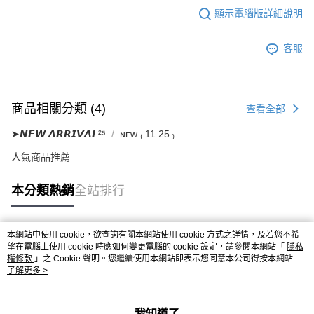
顯示電腦版詳細說明
客服
商品相關分類 (4)
查看全部
➤𝙉𝙀𝙒 𝘼𝙍𝙍𝙄𝙑𝘼𝙇²⁵
ɴᴇᴡ ₍ 11.25 ₎
人氣商品推薦
本分類熱銷
全站排行
本網站中使用 cookie，欲查詢有關本網站使用 cookie 方式之詳情，及若您不希
熱門標籤
望在電腦上使用 cookie 時應如何變更電腦的 cookie 設定，請參閱本網站「
隱私
權條款
」之 Cookie 聲明。您繼續使用本網站即表示您同意本公司得按本網站使
用條款之 Cookie 聲明使用 cookie。
了解更多 >
我知道了