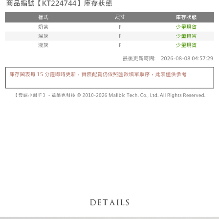
【「AFTEE先享後付」結帳流程】
醒簡訊。
１．於結帳方式選擇「AFTEE先享後付」後，將跳轉至「AFTEE先享後付」
2.透過簡訊連結打開帳單後，可選擇「超商條碼／台灣大直營門市／銀行轉
付款後全家取貨
結帳頁面，進行簡訊認證並確認金額後，即可完成結帳。
帳／街口支付／iPASS MONEY」等通路繳費。
２．訂單成立數日內，您將收到繳費通知簡訊。
每筆NT$60，滿NT$1,600(含以上)免運費
３．收到繳費通知簡訊後14天內，點擊此簡訊中的連結，可透過四大超商／
【注意事項】
ATM／網路銀行／等多元方式進行付款，方視為交易完成。
已關閉，請勿下單
1.本服務係由「台灣大哥大股份有限公司」（以下簡稱本公司）所提供，讓
※ 請注意：結帳手續完成當下不需立刻繳費，但若您需要取消訂單，請聯絡
用戶於交易時，得透過本服務購買商品或服務，並由商店將買賣／分期付款
每筆NT$10,000
購買商品的店家。未經商家同意取消之訂單仍視為有效，需透過AFTEE先享
買賣價金債權讓與本公司後，依約使用本公司帳單繳交帳款。
後付繳納相關費用。
2.基於同意付款使用「大哥付你分期」之契約關係目的，商店將以您的個人
已關閉，請勿下單(付取)
※ 交易是否成功請以「AFTEE先享後付 」之結帳頁面顯示為準，若有關於
資料（包含姓名、電話或地址）提供予台灣大哥大進項蒐集、處理及利用，
是否繳費成功／繳費後需取消欲退款等相關疑問，請聯繫「AFTEE先享後付
每筆NT$10,000
由本公司與您本人進行分期帳單所需資料之確認、核對及更正。
客戶支援中心」
https://netprotections.freshdesk.com/support/home
3.完整用戶服務條款，請詳閱以下連結：
https://oppay.tw/userRule
7-11取貨付款
【注意事項】
１．透過由恩沛科技股份有限公司提供之「AFTEE先享後付」服務完成之交
每筆NT$60，滿NT$1,800(含以上)免運費
易，需依本服務之必要範圍內提供個人資料，並將交易相關給付款項請求債
權轉讓予恩沛科技股份有限公司。
付款後7-11取貨
２．關於個人資料處理事宜，請瀏覽以下網址：
每筆NT$60，滿NT$1,600(含以上)免運費
https://aftee.tw/terms/#terms3
３．未成年的使用者請事先徵得法定代理人或監護人之同意方可使用
宅配
「AFTEE先享後付」，若未經同意申辦者引起之損失，本公司不負相關責
任。
每筆NT$100，滿NT$2,500(含以上)免運費
４．使用「AFTEE先享後付」時，將依據個別帳號之用戶狀況，依本公司即
時審查核予不同之上限額度；若仍有額度不足之情形，本公司將視審查結果
國家/地區配送
查看運費
請求用戶進行身份認證。