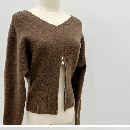
dan kad prabayar)
peribadi yang disenaraikan seperti di atas akan dikumpul dan digunakan
2. Pilihan kaedah pembayaran "Pembayaran Ansuran Gogo", selepas
oleh AFTEE, sila jangan gunakan perkhidmatan ini.
pesanan ditubuhkan, akan secara automatik dialihkan ke proses
transaksi Gogo, selepas pengesahan nombor telefon, pilih bilangan
ansuran yang diingini, tarikh akhir pembayaran, dan setelah
mengesahkan pembayaran, transaksi akan selesai.
3. Jumlah kelulusan sebenar, bilangan ansuran dan jumlah bayaran
adalah berdasarkan halaman pengesahan transaksi seterusnya.
4. Dalam masa 30 minit selepas pesanan ditubuhkan, jika tidak pergi
untuk mengesahkan transaksi atau jika tidak lulus semakan, pesanan
akan dibatalkan secara automatik. Jika terdapat situasi "pindah untuk
semakan khusus" yang tidak lulus, ini menunjukkan bahawa sistem
penilaian tidak mencukupi, tiada penjelasan mengenai kandungan
penilaian boleh diberikan.
【Penerangan Kaedah Pembayaran】
1. Pembayaran ansuran tidak digabungkan dalam bil telekomunikasi,
"Pembayaran Ansuran Gogo" akan menghantar SMS peringatan
pembayaran selepas tarikh penyelesaian bulanan.
2. Melalui pautan SMS untuk membuka bil, anda boleh memilih untuk
membayar melalui "Kod bar kedai serbaneka / Kedai rasmi Taiwan
Mobile / Pemindahan bank / Pembayaran J街口 / iPASS MONEY" dan
saluran lain.
【Nota Penting】