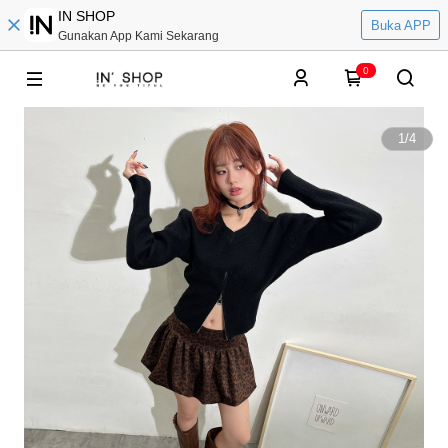
IN SHOP
Buka APP
Gunakan App Kami Sekarang
0
1
/
4