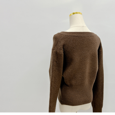
1. Perkhidmatan ini disediakan oleh "Taiwan Mobile Co., Ltd." untuk
membolehkan pengguna membeli produk atau perkhidmatan melalui
perkhidmatan ini semasa transaksi, dan kedai akan menyerahkan hak
tuntutan harga jual/beli ansuran kepada syarikat ini untuk membayar bil
menggunakan bil syarikat ini.
2. Berdasarkan tujuan kontrak persetujuan pembayaran menggunakan
"Pembayaran Ansuran Gogo", kedai akan memberikan maklumat peribadi
anda (termasuk nama, telefon atau alamat) kepada Taiwan Mobile untuk
pengumpulan, pemprosesan dan penggunaan, untuk pengesahan,
semakan dan pembetulan data yang diperlukan untuk bil ansuran oleh
Taiwan Mobile.
3. Sila baca syarat perkhidmatan pengguna secara lengkap melalui
pautan berikut: https://oppay.tw/userRule