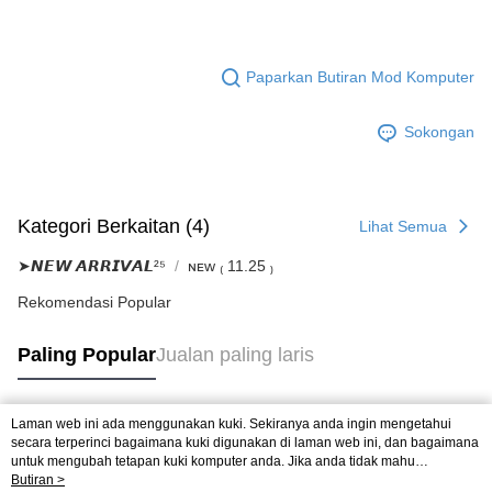
Paparkan Butiran Mod Komputer
Sokongan
Kategori Berkaitan (4)
Lihat Semua
➤𝙉𝙀𝙒 𝘼𝙍𝙍𝙄𝙑𝘼𝙇²⁵
ɴᴇᴡ ₍ 11.25 ₎
Rekomendasi Popular
Paling Popular
Jualan paling laris
Laman web ini ada menggunakan kuki. Sekiranya anda ingin mengetahui
Tag Popular
secara terperinci bagaimana kuki digunakan di laman web ini, dan bagaimana
untuk mengubah tetapan kuki komputer anda. Jika anda tidak mahu
menggunakan kuki di komputer anda, sila rujuk penerangan mengenai kuki.
Butiran >