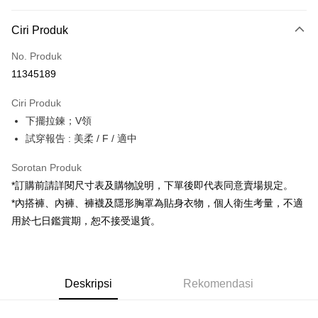
Kaedah Pembayaran
Ciri Produk
Kad Kredit (Bayaran Penuh)
No. Produk
Pengambilan di Kedai Serbaneka
11345189
LINE Pay
Ciri Produk
Apple Pay
下擺拉鍊；V領
試穿報告 : 美柔 / F / 適中
JKOPAY
Google Pay
Sorotan Produk
*訂購前請詳閱尺寸表及購物說明，下單後即代表同意賣場規定。
OP Pay Later
*內搭褲、內褲、褲襪及隱形胸罩為貼身衣物，個人衛生考量，不適
Deskripsi
用於七日鑑賞期，恕不接受退貨。
[Terma Penggunaan untuk OP Pay Later]
AFTEE
Perkhidmatan ini disediakan oleh Taiwan Mobile dan tersedia untuk
Deskripsi
pengguna Taiwan Mobile tanpa memerlukan permohonan tambahan.
Pertama, Mengenai Perkhidmatan AFTEE Beli Sekarang Bayar Kemudian
Pemindahan ATM
Deskripsi
Rekomendasi
1. Dengan memilih AFTEE sebagai kaedah pembayaran, mesej
Jika anda memilih OP Pay Later sebagai kaedah pembayaran, sistem
pengesahan AFTEE akan muncul.
akan mengarahkan anda secara automatik ke proses transaksi OP Pay
2. Anda boleh meneruskan pembayaran selepas pengesahan SMS.
Pilihan Penghantaran
Later selepas pesanan dibuat. Anda perlu mengesahkan nombor telefon