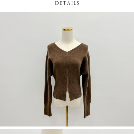
NT$60/pesanan | Penghantaran percuma untuk pesanan
1. Jumlah yang diperakui untuk pengguna kali pertama boleh sehingga
[Nota Penting]
NT$1,600 atau lebih
NT$10,000. Amaun diperakui sebenar yang diluluskan akan berdasarkan
keputusan pensijilan dan semakan oleh AFTEE.
Perkhidmatan ini disediakan oleh Taiwan Mobile Co., Ltd. (“Syarikat”),
宅配
2. Amaun perbelanjaan minimum mestilah lebih besar daripada NT$20.
yang membolehkan pelanggan membeli barangan atau perkhidmatan
3. Pada masa ini hanya tersedia untuk ahli Taiwan.
NT$100/pesanan | Penghantaran percuma untuk pesanan
melalui perkhidmatan ini pada masa transaksi. Hasil daripada pembelian
atau pembayaran ansuran akan dipindahkan oleh peniaga kepada
NT$2,500 atau lebih
Ketiga, Syarat Perkhidmatan
Syarikat, dan pelanggan hendaklah membuat pembayaran mengikut
Perkhidmatan AFTEE Beli Sekarang Bayar Kemudian disediakan oleh NP
perjanjian menggunakan sistem bil Syarikat.
國家/地區配送
Kadar Penghantaran
Taiwan, Inc. dan AFTEE akan membuat bil kepada pengguna. AFTEE
akan menggunakan data peribadi yang dikumpul (termasuk nama
Untuk memenuhi hubungan kontrak yang terjalin melalui persetujuan
pembeli, no. telefon, nama penerima, no. telefon, alamat penerima) untuk
penggunaan OP Pay Later, peniaga akan memberikan maklumat peribadi
penggunaan perkhidmatan. Sila rujuk kepada "Penyata Pengumpulan
anda (termasuk nama, nombor telefon, atau alamat) kepada Syarikat bagi
Data Peribadi, Pemprosesan, Penggunaan"
tujuan pengumpulan, pemprosesan dan penggunaan data yang
(https://aftee.tw/privacypolicy/
) untuk maklumat lanjut.
diperlukan untuk pengebilan ansuran, termasuk pengesahan,
pengesahan semula dan pembetulan.
Jumlah yang diperakui untuk pengguna kali pertama yang lulus
kelulusan boleh sehingga NT$10,000. Jika pengguna tidak membuat
Untuk terma perkhidmatan penuh, sila rujuk pautan berikut:
pembayaran dalam tempoh tersebut, yuran pembayaran lewat sebanyak
https://oppay.tw/userRule
" target="_blank" class="link revert-
20% setahun akan dikenakan. Pengguna bawah umur dikehendaki
style">https://oppay.tw/userRule
mendapatkan kebenaran daripada ibu bapa atau penjaga yang sah
untuk menggunakan AFTEE.
【Panduan Penggunaan Pembayaran Ansuran Gogo】
1. Perkhidmatan ini disediakan oleh Taiwan Mobile, pengguna telefon
Sila hubungi NP Taiwan Inc. di
cs_tw@netprotections.co.jp
jika anda
mudah alih boleh segera menggunakan tanpa perlu memohon lagi.
mempunyai sebarang kebimbangan mengenai pemprosesan dan
(Hanya untuk nombor langganan peribadi, tidak terbuka untuk syarikat
penggunaan pada data peribadi. Jika anda tidak bersetuju dengan data