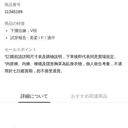
商品番号
コンビニ店頭代金引換
11345189
LINE Pay
商品の特徴
Apple Pay
下擺拉鍊；V領
試穿報告 : 美柔 / F / 適中
JKOPAY
セールスポイント
Google Pay
*訂購前請詳閱尺寸表及購物說明，下單後即代表同意賣場規定。
OP Pay Later
*內搭褲、內褲、褲襪及隱形胸罩為貼身衣物，個人衛生考量，不適
説明
用於七日鑑賞期，恕不接受退貨。
【OP Pay Later 使用説明】
AFTEE代金後払い
1. 本サービスは台湾大哥大によって提供され、台湾大哥大のユーザーは追
加の申請なしで即時に利用可能です。
説明
2. 支払い方法で「OP Pay Later」を選択すると、注文が成立した後に自動
一、 AFTEE代金後払いについて
的に OP Pay Later の取引プロセスに移行し、携帯番号を確認後、分割払
ATM払い
詳細について
おすすめ関連商品
1.お支払い方法でAFTEE代金後払いを選択すると、携帯電話認証ウィンド
いの回数や支払い期限を選択し、支払いを確認すると取引が完了します。
ウが表示されます。
3. 実際の承認額、分割回数および費用については、後続の取引確認ページ
2.SMSで認証してお支払い手続を進めてください。
配送方法
を基準とします。
3.注文するときのお支払いは不要です。商品はご指定の住所に配送されま
4. 注文成立後30分以内に確認取引を行わない場合や審査が通過しない場
す。
全家取貨付款
合、注文は自動的にキャンセルされます。「転専審査」に未通過の状況が
4.ご注文が完了すると、携帯に支払い通知のSMSが届きます。アプリ会員
発生した場合は、システムの評価基準に達していないことを意味し、評価
配送毎にNT$60、NT$1,800以上で送料無料
の場合は、AFTEE アプリプッシュ通知が届きます。