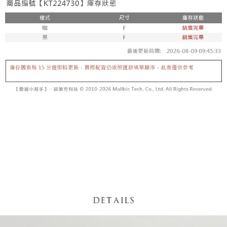
内容についての説明はいたしかねます。
5.商品受け取り時のお支払いは不要です。商品を確かめてから、SMSまた
付款後全家取貨
はアプリの通知に従って、4大コンビニ、またはATM/オンラインバンキン
グでお支払いください。
配送毎にNT$60、NT$1,600以上で送料無料
【支払い方法の説明】
1. 分割払いの金額は電信請求書に統合されず、「OP Pay Later」は毎月の
代金納付期限は最短で 14 日以内ですので、ご注意ください。AFTEE アプ
已關閉，請勿下單
締め日後に支払いリマインダーのSMSを送信します。
リをダウンロードして AFTEE 会員になるとお支払い期限を最長 45 日以内
2. SMSのリンクを通じて請求書を開いた後、「コンビニバーコード／台湾
配送毎にNT$10,000
まで延長できます。
大直営店舗／銀行振込／街口支払い／iPASS MONEY」などのチャネルで
支払いを選択できます。
已關閉，請勿下單(付取)
お支払期限は、ショップが請求した期日と、AFTEEで延長できる日数をも
とに計算されます。AFTEEで注文すると、商品を受け取るまで支払い期限
配送毎にNT$10,000
【注意事項】
を延長できますが、商品を期限内に受け取れない場合があります（例：予
1. 本サービスは「台湾大哥大株式会社」（以下「当社」といいます）によ
約商品や商品到着日が比較的遅い商品）。そのため、商品到着の有無に関
7-11取貨付款
って提供され、ユーザーが取引時に本サービスを通じて商品やサービスを
わらず、AFTEEで指定された期限内にお支払いください。
購入できるようにし、店舗が売買／分割払い売買の債権を当社に譲渡した
配送毎にNT$60、NT$1,800以上で送料無料
後、契約に基づいて当社の請求書で帳款を支払うことになります。
二、支払い限度額
2. 「OP Pay Later」を利用する契約関係の目的から、店舗はあなたの個人
付款後7-11取貨
1.初回 AFTEEを ご利用の際に、認証結果及び当社の審査の結果に基づ
情報（名前、電話または住所を含む）を台湾大哥大に提供し、収集、処理
き、限度額が設定されます。
配送毎にNT$60、NT$1,600以上で送料無料
および利用するために、当社があなた本人と分割請求書に必要な情報の確
2.決済金額は最低NT$20です。
認、照合および修正を行います。
3.現在、台湾の会員のみご利用いただけます。
宅配
3. 完全なユーザーサービス規約については、以下のリンクを参照してくだ
さい：
https://oppay.tw/userRule
三、利用規約「AFTEE代金後払い」（以下当サービスという）はネットプ
配送毎にNT$100、NT$2,500以上で送料無料
ロテクションズ（以下 AFTEE という）が提供し、AFTEEが代金を徴収し
ます。当サービスご利用の際に提供しなければならない個人情報（注文者
國家/地區配送
送料を確認
の氏名、電話番号、受取人の氏名、電話番号、受取人住所を含むがこれに