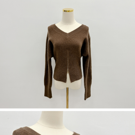
限らない）は、AFTEEに渡され当サービスで必要な範囲内で利用されま
す。AFTEEの個人情報の収集、処理、利用について、詳細はAFTEE公式ホ
ームページの『個人情報の収集、処理及び利用に関する声明』をご参照く
ださい（
https://aftee.tw/privacypolicy/
）。
AFTEEの初回ご利用の際に、審査を通過すれば、最高額がNT$10,000にな
ります。支払い期限を過ぎた場合、その金額に基づいて年利20%の遅延滞
納金が加算されます。未成年の利用者は、事前に法定代理人または後見人
の同意を得ればAFTEEをご利用いただけます。
個人情報の処理、利用について疑問がある、または関連する法律の権利を
行使したい場合は、ネットプロテクションズ
cs_tw@netprotections.co.jp
にご連絡ください。上記に示した個人情報を、必要な購入注文書とあわせ
てAFTEEにご提供いただく、またはAFTEEにあなたの個人情報の収集、処
理、利用を許可することににご同意いただけない場合は、当サービスを選
択しないでください。