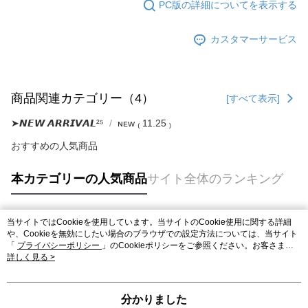
PC版の詳細についてを表示する
カスタマーサービス
商品関連カテゴリー（4）
[すべて表示]
➤𝙉𝙀𝙒 𝘼𝙍𝙍𝙄𝙑𝘼𝙇²⁵
ɴᴇᴡ ₍ 11.25 ₎
おすすめの人気商品
本カテゴリーの人気商品
サイト全体のランキング
当サイトではCookieを使用しています。当サイトのCookie使用に関する詳細
人気タグ
や、Cookieを無効にしたい場合のブラウザでの設定方法については、当サイト
「
プライバシーポリシー
」のCookieポリシーをご参照ください。お客さま
が、当サイトを引き続き使用される場合、当社がサイト利用規約のCookieポリ
詳しく見る >
シーに基づいてCookieを使用することに同意したものとみなします。
分かりました