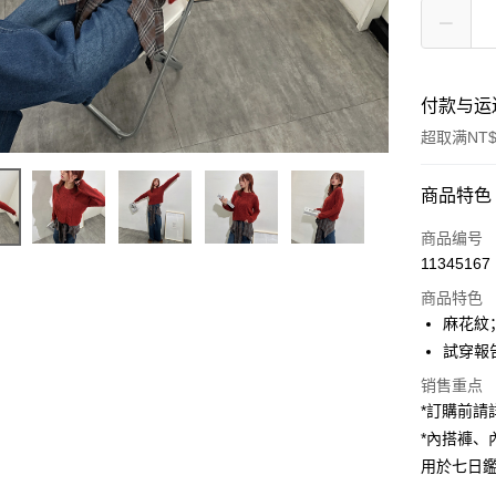
付款与运
超取满NT$
付款方式
商品特色
信用卡一
商品编号
11345167
超商取货
商品特色
LINE Pay
麻花紋
試穿報告 
Apple Pay
销售重点
街口支付
*訂購前
*內搭褲
Google Pa
用於七日
大哥付你