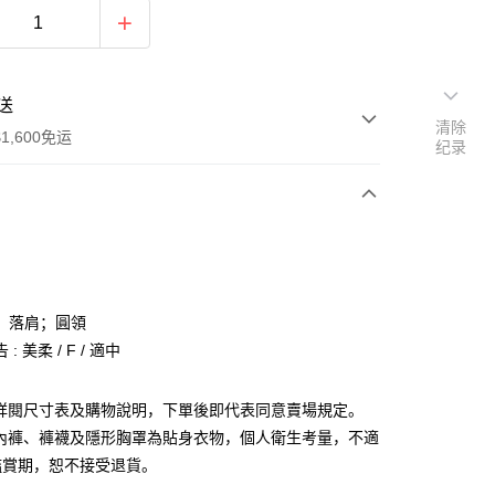
送
清除
1,600免运
纪录
次付款
付款
；落肩；圓領
: 美柔 / F / 適中
請詳閱尺寸表及購物說明，下單後即代表同意賣場規定。
、內褲、褲襪及隱形胸罩為貼身衣物，個人衛生考量，不適
y
鑑賞期，恕不接受退貨。
分期