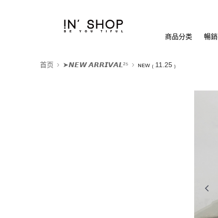
商品分类
暢銷排
首页
➤𝙉𝙀𝙒 𝘼𝙍𝙍𝙄𝙑𝘼𝙇²⁵
ɴᴇᴡ ₍ 11.25 ₎