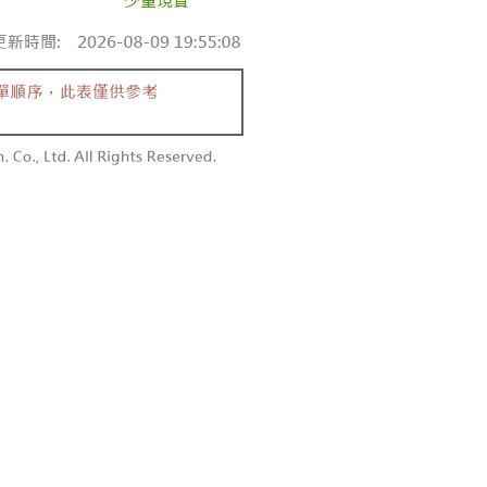
付款
額須大於NT$30
僅支援台灣會員
0，满NT$1,800(含以上)免运费
條款
1取貨
E先享後付」(下稱本服務)乃由恩沛科技股份有限公司(下稱 AFTEE
0，满NT$1,600(含以上)免运费
並由 AFTEE 向您收取款項。因使用本服務所須提供之個人資料
限於訂購人姓名、電話，收件人姓名、電話、收件地址)，將交付
EE 於本服務必要服務範圍內運用。關於 AFTEE 對於個人資料之蒐
利用，詳參 AFTEE 官網之『個人資料蒐集、處理及利用告知聲
00，满NT$2,500(含以上)免运费
s://aftee.tw/privacypolicy/
）。
配送
查看运费
繳費期限，將根據當次的金額加收年利率 16% 的逾期滯納金。
使用者，請事先徵得法定代理人或監護人之同意方可使用
個人資料之處理、利用有任何疑問，或欲行使相關法律權利，請
科技股份有限公司。若您不同意我們將上開所示之個人資料，連
買訂單資訊提供予 AFTEE ，或讓 AFTEE 蒐集處理利用您的個
請勿選用本服務。