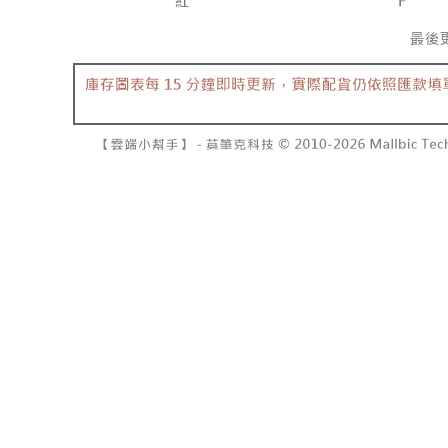
7-11取貨
2. 結帳金
3. 目前
每笔NT$6
三、聲明
付款後7-1
「AFTE
每笔NT$6
)所提供，
(包含但不
宅配
予 AFT
集、處理、
每笔NT$1
明』（
http
國家/地區
若款項超過
未成年的
AFTEE。
若您對於
聯繫恩沛
同必要之購
人資料，