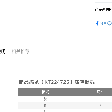
相关说明
【大哥付
产品相关分
AFTEE先
1. 本服
人月租型
相关说明
➤𝙉𝙀𝙒 𝘼𝙍
2. 付款
一、關於 A
分享
ATM付款
流程，验
1. 於付
人气商品
完成交易
窗。
3. 实际
2. 進行
【上衣】
4. 订单
3. 訂單
运送方式
消。如遇 
【上衣】
4. 下訂
容。
AFTEE 
全家取貨
说明
相关推荐
【缴款方
5. 收到
1. 分期
每笔NT$6
APP於四
短信。
2. 通过
付款後全
請留意繳費期
账／街口支付
享有最長 
每笔NT$6
【注意事
繳費期限，
已關閉，
1. 本服
算出。使用
过本服务
定能夠在期
每笔NT$10
本公司后
收到商品與
2. 基于
已關閉，請
资料（包
二、付款
每笔NT$10
用，由台
1. 初次
3. 完整
之上限額