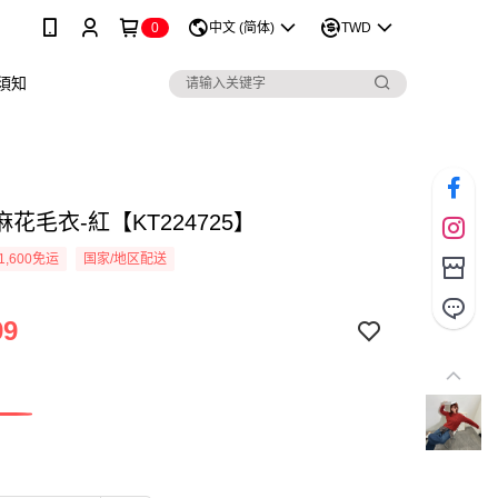
0
中文 (简体)
TWD
須知
花毛衣-紅【KT224725】
1,600免运
国家/地区配送
99