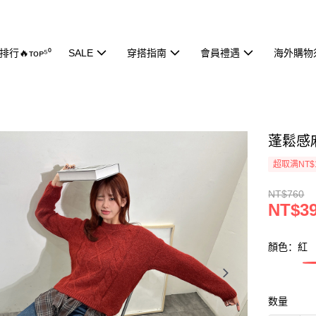
行🔥ᴛᴏᴘ⁵⁰
SALE
穿搭指南
會員禮遇
海外購物
蓬鬆感麻
超取满NT$
NT$760
NT$3
顏色：紅
数量