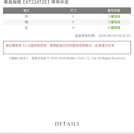
内容についての説明はいたしかねます。
5.商品受け取り時のお支払いは不要です。商品を確かめてから、SMSまた
付款後全家取貨
はアプリの通知に従って、4大コンビニ、またはATM/オンラインバンキン
グでお支払いください。
配送毎にNT$60、NT$1,600以上で送料無料
【支払い方法の説明】
1. 分割払いの金額は電信請求書に統合されず、「OP Pay Later」は毎月の
代金納付期限は最短で 14 日以内ですので、ご注意ください。AFTEE アプ
已關閉，請勿下單
締め日後に支払いリマインダーのSMSを送信します。
リをダウンロードして AFTEE 会員になるとお支払い期限を最長 45 日以内
2. SMSのリンクを通じて請求書を開いた後、「コンビニバーコード／台湾
配送毎にNT$10,000
まで延長できます。
大直営店舗／銀行振込／街口支払い／iPASS MONEY」などのチャネルで
支払いを選択できます。
已關閉，請勿下單(付取)
お支払期限は、ショップが請求した期日と、AFTEEで延長できる日数をも
とに計算されます。AFTEEで注文すると、商品を受け取るまで支払い期限
配送毎にNT$10,000
【注意事項】
を延長できますが、商品を期限内に受け取れない場合があります（例：予
1. 本サービスは「台湾大哥大株式会社」（以下「当社」といいます）によ
約商品や商品到着日が比較的遅い商品）。そのため、商品到着の有無に関
7-11取貨付款
って提供され、ユーザーが取引時に本サービスを通じて商品やサービスを
わらず、AFTEEで指定された期限内にお支払いください。
購入できるようにし、店舗が売買／分割払い売買の債権を当社に譲渡した
配送毎にNT$60、NT$1,800以上で送料無料
後、契約に基づいて当社の請求書で帳款を支払うことになります。
二、支払い限度額
2. 「OP Pay Later」を利用する契約関係の目的から、店舗はあなたの個人
付款後7-11取貨
1.初回 AFTEEを ご利用の際に、認証結果及び当社の審査の結果に基づ
情報（名前、電話または住所を含む）を台湾大哥大に提供し、収集、処理
き、限度額が設定されます。
配送毎にNT$60、NT$1,600以上で送料無料
および利用するために、当社があなた本人と分割請求書に必要な情報の確
2.決済金額は最低NT$20です。
認、照合および修正を行います。
3.現在、台湾の会員のみご利用いただけます。
宅配
3. 完全なユーザーサービス規約については、以下のリンクを参照してくだ
さい：
https://oppay.tw/userRule
三、利用規約「AFTEE代金後払い」（以下当サービスという）はネットプ
配送毎にNT$100、NT$2,500以上で送料無料
ロテクションズ（以下 AFTEE という）が提供し、AFTEEが代金を徴収し
ます。当サービスご利用の際に提供しなければならない個人情報（注文者
國家/地區配送
送料を確認
の氏名、電話番号、受取人の氏名、電話番号、受取人住所を含むがこれに