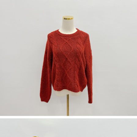
限らない）は、AFTEEに渡され当サービスで必要な範囲内で利用されま
す。AFTEEの個人情報の収集、処理、利用について、詳細はAFTEE公式ホ
ームページの『個人情報の収集、処理及び利用に関する声明』をご参照く
ださい（
https://aftee.tw/privacypolicy/
）。
AFTEEの初回ご利用の際に、審査を通過すれば、最高額がNT$10,000にな
ります。支払い期限を過ぎた場合、その金額に基づいて年利20%の遅延滞
納金が加算されます。未成年の利用者は、事前に法定代理人または後見人
の同意を得ればAFTEEをご利用いただけます。
個人情報の処理、利用について疑問がある、または関連する法律の権利を
行使したい場合は、ネットプロテクションズ
cs_tw@netprotections.co.jp
にご連絡ください。上記に示した個人情報を、必要な購入注文書とあわせ
てAFTEEにご提供いただく、またはAFTEEにあなたの個人情報の収集、処
理、利用を許可することににご同意いただけない場合は、当サービスを選
択しないでください。