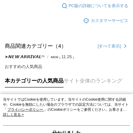
PC版の詳細についてを表示する
カスタマーサービス
商品関連カテゴリー（4）
[すべて表示]
➤𝙉𝙀𝙒 𝘼𝙍𝙍𝙄𝙑𝘼𝙇²⁵
ɴᴇᴡ ₍ 11.25 ₎
おすすめの人気商品
本カテゴリーの人気商品
サイト全体のランキング
当サイトではCookieを使用しています。当サイトのCookie使用に関する詳細
人気タグ
や、Cookieを無効にしたい場合のブラウザでの設定方法については、当サイト
「
プライバシーポリシー
」のCookieポリシーをご参照ください。お客さま
が、当サイトを引き続き使用される場合、当社がサイト利用規約のCookieポリ
詳しく見る >
シーに基づいてCookieを使用することに同意したものとみなします。
分かりました