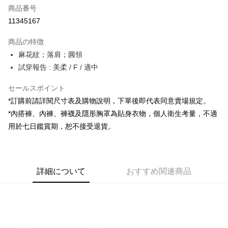
商品番号
コンビニ店頭代金引換
11345167
LINE Pay
商品の特徴
Apple Pay
麻花紋；落肩；圓領
試穿報告 : 美柔 / F / 適中
JKOPAY
セールスポイント
Google Pay
*訂購前請詳閱尺寸表及購物說明，下單後即代表同意賣場規定。
OP Pay Later
*內搭褲、內褲、褲襪及隱形胸罩為貼身衣物，個人衛生考量，不適
説明
用於七日鑑賞期，恕不接受退貨。
【OP Pay Later 使用説明】
AFTEE代金後払い
1. 本サービスは台湾大哥大によって提供され、台湾大哥大のユーザーは追
加の申請なしで即時に利用可能です。
説明
2. 支払い方法で「OP Pay Later」を選択すると、注文が成立した後に自動
一、 AFTEE代金後払いについて
的に OP Pay Later の取引プロセスに移行し、携帯番号を確認後、分割払
ATM払い
詳細について
おすすめ関連商品
1.お支払い方法でAFTEE代金後払いを選択すると、携帯電話認証ウィンド
いの回数や支払い期限を選択し、支払いを確認すると取引が完了します。
ウが表示されます。
3. 実際の承認額、分割回数および費用については、後続の取引確認ページ
2.SMSで認証してお支払い手続を進めてください。
配送方法
を基準とします。
3.注文するときのお支払いは不要です。商品はご指定の住所に配送されま
4. 注文成立後30分以内に確認取引を行わない場合や審査が通過しない場
す。
全家取貨付款
合、注文は自動的にキャンセルされます。「転専審査」に未通過の状況が
4.ご注文が完了すると、携帯に支払い通知のSMSが届きます。アプリ会員
発生した場合は、システムの評価基準に達していないことを意味し、評価
配送毎にNT$60、NT$1,800以上で送料無料
の場合は、AFTEE アプリプッシュ通知が届きます。