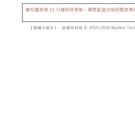
7-11取貨
１．透過由
交易，需
每筆NT$6
求債權轉
２．關於
付款後7-1
https://aft
每筆NT$6
３．未成
「AFTE
宅配
任。
４．使用「
每筆NT$1
即時審查
結果請求
國家/地區
５．嚴禁
形，恩沛
動。