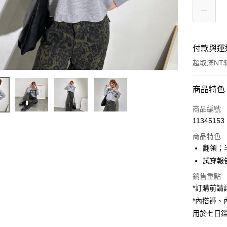
付款與運
超取滿NT$
付款方式
商品特色
信用卡一
商品編號
11345153
超商取貨
商品特色
LINE Pay
翻領；
試穿報告 
Apple Pay
銷售重點
街口支付
*訂購前
*內搭褲
Google Pa
用於七日
大哥付你