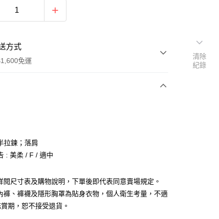
送方式
清除
1,600免運
紀錄
次付款
付款
半拉鍊；落肩
: 美柔 / F / 適中
請詳閱尺寸表及購物說明，下單後即代表同意賣場規定。
、內褲、褲襪及隱形胸罩為貼身衣物，個人衛生考量，不適
y
鑑賞期，恕不接受退貨。
分期