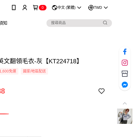
0
中文 (繁體)
TWD
須知
文翻領毛衣-灰【KT224718】
1,600免運
國家/地區配送
88