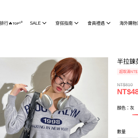
行🔥ᴛᴏᴘ⁵⁰
SALE
穿搭指南
會員禮遇
海外購物
半拉鍊英
超取滿NT$
NT$810
NT$4
顏色：灰
數量