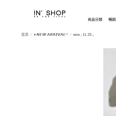
商品分類
暢銷排
首頁
➤𝙉𝙀𝙒 𝘼𝙍𝙍𝙄𝙑𝘼𝙇²⁵
ɴᴇᴡ ₍ 11.25 ₎