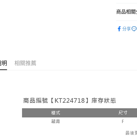
相關說明
【大哥付
商品相關分
AFTEE先
1.本服務
2.付款方
相關說明
➤𝙉𝙀𝙒 𝘼𝙍
流程，驗
【關於「A
分享
ATM付款
完成交易
AFTEE
人氣商品
3.實際核
便利好安
4.訂單成
１．簡單
【上衣】
消。如遇
２．便利
運送方式
無法說明
【上衣】
３．安心
【繳款方
全家取貨
說明
相關推薦
1.分期款
【「AFT
醒簡訊。
每筆NT$6
１．於結帳
2.透過簡
付」結帳
帳／街口支
付款後全
２．訂單
３．收到繳
每筆NT$6
【注意事
／ATM／
1.本服務
※ 請注意
已關閉，
用戶於交
絡購買商品
款買賣價
先享後付
每筆NT$10
2.基於同
※ 交易是
資料（包
是否繳費成
已關閉，請
用，由本
付客戶支
每筆NT$10
3.完整用
【注意事