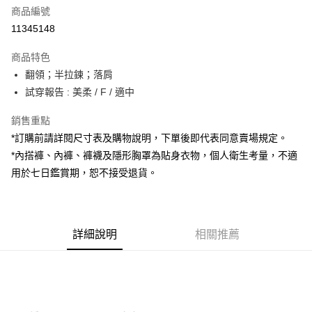
商品編號
超商取貨付款
11345148
LINE Pay
商品特色
Apple Pay
翻領；半拉鍊；落肩
試穿報告 : 美柔 / F / 適中
街口支付
銷售重點
Google Pay
*訂購前請詳閱尺寸表及購物說明，下單後即代表同意賣場規定。
大哥付你分期
*內搭褲、內褲、褲襪及隱形胸罩為貼身衣物，個人衛生考量，不適
相關說明
用於七日鑑賞期，恕不接受退貨。
【大哥付你分期使用說明】
AFTEE先享後付
1.本服務由台灣大哥大提供，台灣大哥大用戶可立即使用無須另外申請。
2.付款方式選擇「大哥付你分期」，訂單成立後會自動跳轉到大哥付的交易
相關說明
流程，驗證手機門號後，選擇欲分期的期數、繳款截止日，確認付款後即完
【關於「AFTEE先享後付」】
成交易。
詳細說明
相關推薦
ATM付款
AFTEE先享後付是「在收到商品之後才付款」的支付方式。 讓您購物簡單
3.實際核准額度、可分期數及費用金額請依後續交易確認頁面所載為準。
便利好安心！
4.訂單成立30分鐘內，如未前往確認交易或遇審核未通過，訂單將自動取
１．簡單：不需註冊會員、不需綁卡、不需儲值。
運送方式
消。如遇「轉專審核」未通過狀況，表示未達大哥付你分期系統評分，恕無
２．便利：只要手機號碼，簡訊認證，即可結帳。
法說明評估內容。
３．安心：先確認商品／服務後，再付款。
全家取貨付款
【繳款方式說明】
1.分期款項不併入電信帳單，「大哥付你分期」於每月結算日後寄送繳費提
每筆NT$60，滿NT$1,800(含以上)免運費