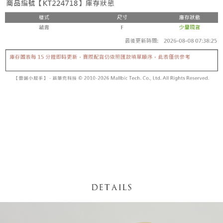
【「AFTEE先享後付」結帳流程】
醒簡訊。
１．於結帳方式選擇「AFTEE先享後付」後，將跳轉至「AFTEE先享後付」
2.透過簡訊連結打開帳單後，可選擇「超商條碼／台灣大直營門市／銀行轉
付款後全家取貨
結帳頁面，進行簡訊認證並確認金額後，即可完成結帳。
帳／街口支付／iPASS MONEY」等通路繳費。
２．訂單成立數日內，您將收到繳費通知簡訊。
每筆NT$60，滿NT$1,600(含以上)免運費
３．收到繳費通知簡訊後14天內，點擊此簡訊中的連結，可透過四大超商／
【注意事項】
ATM／網路銀行／等多元方式進行付款，方視為交易完成。
已關閉，請勿下單
1.本服務係由「台灣大哥大股份有限公司」（以下簡稱本公司）所提供，讓
※ 請注意：結帳手續完成當下不需立刻繳費，但若您需要取消訂單，請聯絡
用戶於交易時，得透過本服務購買商品或服務，並由商店將買賣／分期付款
每筆NT$10,000
購買商品的店家。未經商家同意取消之訂單仍視為有效，需透過AFTEE先享
買賣價金債權讓與本公司後，依約使用本公司帳單繳交帳款。
後付繳納相關費用。
2.基於同意付款使用「大哥付你分期」之契約關係目的，商店將以您的個人
已關閉，請勿下單(付取)
※ 交易是否成功請以「AFTEE先享後付 」之結帳頁面顯示為準，若有關於
資料（包含姓名、電話或地址）提供予台灣大哥大進項蒐集、處理及利用，
是否繳費成功／繳費後需取消欲退款等相關疑問，請聯繫「AFTEE先享後付
每筆NT$10,000
由本公司與您本人進行分期帳單所需資料之確認、核對及更正。
客戶支援中心」
https://netprotections.freshdesk.com/support/home
3.完整用戶服務條款，請詳閱以下連結：
https://oppay.tw/userRule
7-11取貨付款
【注意事項】
１．透過由恩沛科技股份有限公司提供之「AFTEE先享後付」服務完成之交
每筆NT$60，滿NT$1,800(含以上)免運費
易，需依本服務之必要範圍內提供個人資料，並將交易相關給付款項請求債
權轉讓予恩沛科技股份有限公司。
付款後7-11取貨
２．關於個人資料處理事宜，請瀏覽以下網址：
每筆NT$60，滿NT$1,600(含以上)免運費
https://aftee.tw/terms/#terms3
３．未成年的使用者請事先徵得法定代理人或監護人之同意方可使用
宅配
「AFTEE先享後付」，若未經同意申辦者引起之損失，本公司不負相關責
任。
每筆NT$100，滿NT$2,500(含以上)免運費
４．使用「AFTEE先享後付」時，將依據個別帳號之用戶狀況，依本公司即
時審查核予不同之上限額度；若仍有額度不足之情形，本公司將視審查結果
國家/地區配送
查看運費
請求用戶進行身份認證。