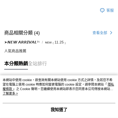
客服
商品相關分類 (4)
查看全部
➤𝙉𝙀𝙒 𝘼𝙍𝙍𝙄𝙑𝘼𝙇²⁵
ɴᴇᴡ ₍ 11.25 ₎
人氣商品推薦
本分類熱銷
全站排行
本網站中使用 cookie，欲查詢有關本網站使用 cookie 方式之詳情，及若您不希
熱門標籤
望在電腦上使用 cookie 時應如何變更電腦的 cookie 設定，請參閱本網站「
隱私
權條款
」之 Cookie 聲明。您繼續使用本網站即表示您同意本公司得按本網站使
用條款之 Cookie 聲明使用 cookie。
了解更多 >
我知道了