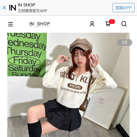
IN SHOP
開啟APP
立刻使用官方APP
0
1
/
5