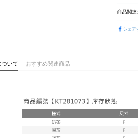
説明
【OP Pay
商品関連
AFTEE
1. 本サ
追加の申
説明
➤𝙉𝙀𝙒 𝘼𝙍
2. 支払い
一、 AF
シェア
ATM払い
動的に OP
1.お支払
おすすめ
払いの回
ドウが表
す。
2.SMS
【外著】
3. 実際
3.注文す
配送方法
ジを基準
す。
4. 注文
4.ご注文
全家取貨
について
おすすめ関連商品
合、注文
員の場合は
が発生し
配送毎にNT
5.商品受
評価内容
たはアプリ
付款後全
ングでお
配送毎にNT
【支払い
代金納付期
1. 分割払
プリをダウ
已關閉，
の締め日後
以内まで
2. SM
配送毎にNT
湾大直営店
お支払期限
で支払い
已關閉，請
もとに計算
期限を延
配送毎にNT
【注意事
（例：予
1. 本サ
の有無に関