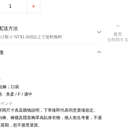
配送方法
履歴
け取り NT$1,600以上で送料無料
を削除する
方法
徴
カード1回払い
店頭代金引換
徴
拉鍊；口袋
: 美柔 / F / 適中
ポイント
請詳閱尺寸表及購物說明，下單後即代表同意賣場規定。
y
、內褲、褲襪及隱形胸罩為貼身衣物，個人衛生考量，不適
鑑賞期，恕不接受退貨。
ter