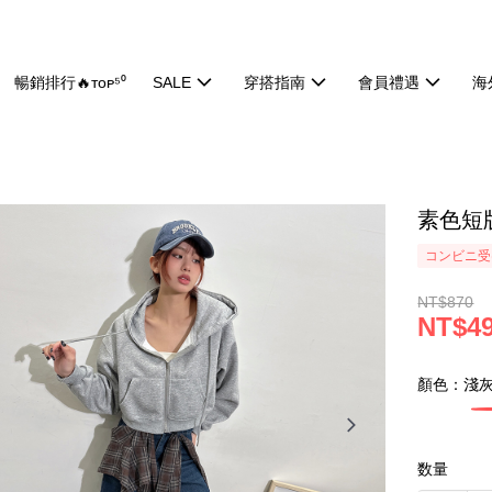
暢銷排行🔥ᴛᴏᴘ⁵⁰
SALE
穿搭指南
會員禮遇
海
素色短版
コンビニ受け
NT$870
NT$4
顏色：淺
数量