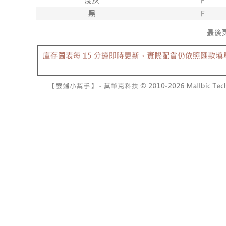
7-11取貨
よって提
スを購入
二、支払
配送毎にNT
渡した後
1.初回 
す。
き、限度
付款後7-1
2. 「OP
2.決済金額
配送毎にNT
人情報（
3.現在、
処理およ
宅配
報の確認
三、利用規
3. 完全
プロテクシ
配送毎にNT
ださい：
ht
します。
文者の氏
國家/地區
これに限ら
されます。
AFTEE
明』をご
AFTEE
なります。
延滞納金
後見人の同
個人情報
を行使し
cs_tw@netp
を、必要な