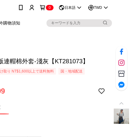
0
日本語
TWD
外購物須知
連帽棉外套-淺灰【KT281073】
取り NT$1,600以上で送料無料
国・地域配送
99
灰