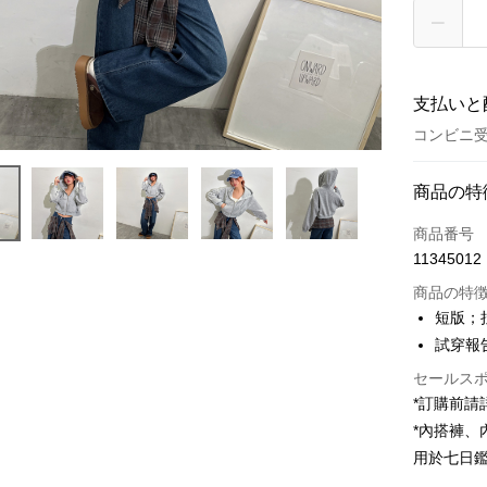
支払いと
コンビニ受
お支払い
商品の特
クレジット
商品番号
11345012
コンビニ
商品の特
LINE Pay
短版；
試穿報告 
Apple Pay
セールス
JKOPAY
*訂購前
Google Pa
*內搭褲
用於七日
OP Pay La