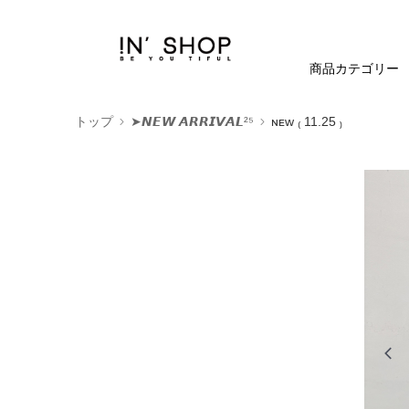
商品カテゴリー
トップ
➤𝙉𝙀𝙒 𝘼𝙍𝙍𝙄𝙑𝘼𝙇²⁵
ɴᴇᴡ ₍ 11.25 ₎