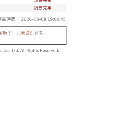
付款
額須大於NT$30
僅支援台灣會員
0，满NT$1,800(含以上)免运费
條款
1取貨
E先享後付」(下稱本服務)乃由恩沛科技股份有限公司(下稱 AFTEE
0，满NT$1,600(含以上)免运费
並由 AFTEE 向您收取款項。因使用本服務所須提供之個人資料
限於訂購人姓名、電話，收件人姓名、電話、收件地址)，將交付
EE 於本服務必要服務範圍內運用。關於 AFTEE 對於個人資料之蒐
利用，詳參 AFTEE 官網之『個人資料蒐集、處理及利用告知聲
00，满NT$2,500(含以上)免运费
s://aftee.tw/privacypolicy/
）。
配送
查看运费
繳費期限，將根據當次的金額加收年利率 16% 的逾期滯納金。
使用者，請事先徵得法定代理人或監護人之同意方可使用
個人資料之處理、利用有任何疑問，或欲行使相關法律權利，請
科技股份有限公司。若您不同意我們將上開所示之個人資料，連
買訂單資訊提供予 AFTEE ，或讓 AFTEE 蒐集處理利用您的個
請勿選用本服務。