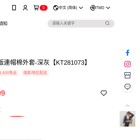
0
中文 (简体)
TWD
須知
連帽棉外套-深灰【KT281073】
1,600免运
国家/地区配送
99
灰