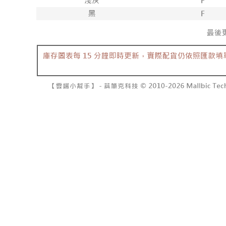
7-11取貨
2. 結帳金
3. 目前
每笔NT$6
三、聲明
付款後7-1
「AFTE
每笔NT$6
)所提供，
(包含但不
宅配
予 AFT
集、處理、
每笔NT$1
明』（
http
國家/地區
若款項超過
未成年的
AFTEE。
若您對於
聯繫恩沛
同必要之購
人資料，