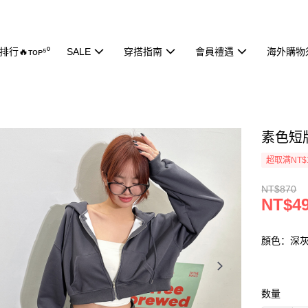
行🔥ᴛᴏᴘ⁵⁰
SALE
穿搭指南
會員禮遇
海外購物
素色短版
超取满NT$
NT$870
NT$4
顏色：深
数量