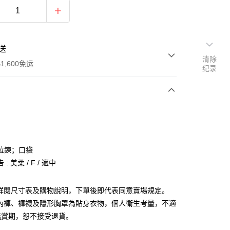
送
清除
1,600免运
纪录
次付款
付款
拉鍊；口袋
: 美柔 / F / 適中
請詳閱尺寸表及購物說明，下單後即代表同意賣場規定。
、內褲、褲襪及隱形胸罩為貼身衣物，個人衛生考量，不適
y
鑑賞期，恕不接受退貨。
分期