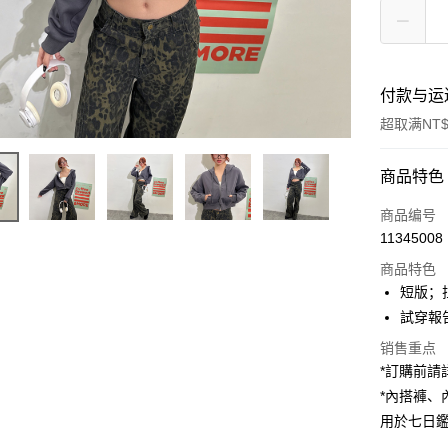
付款与运
超取满NT$
付款方式
商品特色
信用卡一
商品编号
11345008
超商取货
商品特色
LINE Pay
短版；
試穿報告 
Apple Pay
销售重点
街口支付
*訂購前
*內搭褲
Google Pa
用於七日
大哥付你