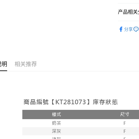
相关说明
【大哥付
产品相关分
AFTEE先
1. 本服
人月租型
相关说明
➤𝙉𝙀𝙒 𝘼𝙍
2. 付款
一、關於 A
分享
ATM付款
流程，验
1. 於付
人气商品
完成交易
窗。
3. 实际
2. 進行
【外著】
4. 订单
3. 訂單
运送方式
消。如遇 
4. 下訂
容。
AFTEE 
全家取貨
说明
相关推荐
【缴款方
5. 收到
1. 分期
每笔NT$6
APP於四
短信。
2. 通过
付款後全
請留意繳費期
账／街口支付
享有最長 
每笔NT$6
【注意事
繳費期限，
已關閉，
1. 本服
算出。使用
过本服务
定能夠在期
每笔NT$10
本公司后
收到商品與
2. 基于
已關閉，請
资料（包
二、付款
每笔NT$10
用，由台
1. 初次
3. 完整
之上限額