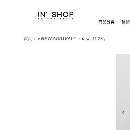
商品分类
暢銷排
首页
➤𝙉𝙀𝙒 𝘼𝙍𝙍𝙄𝙑𝘼𝙇²⁵
ɴᴇᴡ ₍ 11.25 ₎