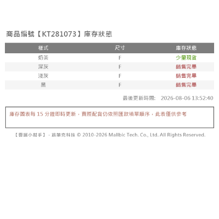
3. Tiada bayaran diperlukan apabila pesanan disahkan. Produk akan
mudah alih anda, memilih bilangan ansuran, dan menetapkan tarikh
dihantar ke alamat yang ditetapkan.
全家取貨付款
akhir pembayaran. Transaksi akan dianggap selesai setelah pembayaran
4. Setelah pesanan disahkan, anda akan menerima SMS pembayaran
disahkan.
NT$60/pesanan | Penghantaran percuma untuk pesanan
manakala ahli aplikasi akan menerima pemberitahuan tolak aplikasi
NT$1,800 atau lebih
AFTEE.
Had kredit yang diluluskan, tempoh ansuran yang tersedia, dan yuran
5. Tiada bayaran diperlukan apabila anda menerima produk. Sila buat
yang dikenakan adalah tertakluk kepada maklumat yang dinyatakan
pembayaran di empat kedai serbaneka utama, ATM atau perbankan
付款後全家取貨
pada halaman pengesahan transaksi seterusnya.
dalam talian dengan SMS pembayaran atau pemberitahuan tolak aplikasi
NT$60/pesanan | Penghantaran percuma untuk pesanan
AFTEE.
Jika transaksi tidak disahkan dalam masa 30 minit selepas pesanan
NT$1,600 atau lebih
dibuat, atau jika permohonan gagal dalam proses semakan, pesanan
Sila ambil perhatian bahawa tempoh pembayaran adalah 14 hari. Walau
akan dibatalkan secara automatik. Jika permohonan gagal pada
已關閉，請勿下單
bagaimanapun, bagi mereka yang telah memuat turun Aplikasi AFTEE
peringkat "semakan manual", ini bermakna kriteria pemarkahan sistem
dan mendaftar sebagai ahli AFTEE boleh menikmati tempoh pembayaran
NT$10,000/pesanan
tidak dipenuhi; butiran penilaian khusus tidak akan didedahkan.
sehingga 45 hari.
已關閉，請勿下單(付取)
[Arahan Pembayaran]
Tempoh pembayaran dikira dari masa kedai meminta pembayaran anda,
ditambah dengan bilangan hari yang boleh dilanjutkan oleh AFTEE. Anda
NT$10,000/pesanan
Pembayaran ansuran melalui OP Pay Later akan dibilkan secara
boleh melanjutkan tempoh pembayaran anda sebelum anda menerima
berasingan dan tidak termasuk dalam bil telekom anda. SMS peringatan
pesanan. Walau bagaimanapun, tiada jaminan bahawa anda boleh
7-11取貨付款
pembayaran akan dihantar selepas kitaran bil bulanan.
menerima pesanan anda semasa tempoh pembayaran (cth.: produk
NT$60/pesanan | Penghantaran percuma untuk pesanan
prapesanan atau produk yang mungkin mengambil masa yang lebih
Selepas mengakses bil melalui pautan dalam SMS, anda boleh
NT$1,800 atau lebih
lama untuk dihantar). Oleh itu, anda dikehendaki membuat pembayaran
menyelesaikan pembayaran anda melalui salah satu saluran berikut: kod
kepada AFTEE dalam tempoh sama ada anda menerima pesanan.
bar kedai serbaneka, kedai runcit Taiwan Mobile, pemindahan bank,
付款後7-11取貨
JKOPay, atau iPASS MONEY.
Kedua, Sekatan Pembayaran