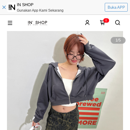
IN SHOP
Buka APP
Gunakan App Kami Sekarang
0
1
/
5