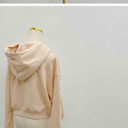
dan kad prabayar)
peribadi yang disenaraikan seperti di atas akan dikumpul dan digunakan
2. Pilihan kaedah pembayaran "Pembayaran Ansuran Gogo", selepas
oleh AFTEE, sila jangan gunakan perkhidmatan ini.
pesanan ditubuhkan, akan secara automatik dialihkan ke proses
transaksi Gogo, selepas pengesahan nombor telefon, pilih bilangan
ansuran yang diingini, tarikh akhir pembayaran, dan setelah
mengesahkan pembayaran, transaksi akan selesai.
3. Jumlah kelulusan sebenar, bilangan ansuran dan jumlah bayaran
adalah berdasarkan halaman pengesahan transaksi seterusnya.
4. Dalam masa 30 minit selepas pesanan ditubuhkan, jika tidak pergi
untuk mengesahkan transaksi atau jika tidak lulus semakan, pesanan
akan dibatalkan secara automatik. Jika terdapat situasi "pindah untuk
semakan khusus" yang tidak lulus, ini menunjukkan bahawa sistem
penilaian tidak mencukupi, tiada penjelasan mengenai kandungan
penilaian boleh diberikan.
【Penerangan Kaedah Pembayaran】
1. Pembayaran ansuran tidak digabungkan dalam bil telekomunikasi,
"Pembayaran Ansuran Gogo" akan menghantar SMS peringatan
pembayaran selepas tarikh penyelesaian bulanan.
2. Melalui pautan SMS untuk membuka bil, anda boleh memilih untuk
membayar melalui "Kod bar kedai serbaneka / Kedai rasmi Taiwan
Mobile / Pemindahan bank / Pembayaran J街口 / iPASS MONEY" dan
saluran lain.
【Nota Penting】