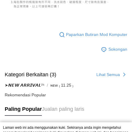
Paparkan Butiran Mod Komputer
Sokongan
Kategori Berkaitan (3)
Lihat Semua
➤𝙉𝙀𝙒 𝘼𝙍𝙍𝙄𝙑𝘼𝙇²⁵
ɴᴇᴡ ₍ 11.25 ₎
Rekomendasi Popular
Paling Popular
Jualan paling laris
Laman web ini ada menggunakan kuki. Sekiranya anda ingin mengetahui
Tag Popular