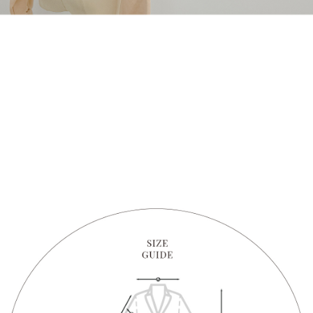
1. Perkhidmatan ini disediakan oleh "Taiwan Mobile Co., Ltd." untuk
membolehkan pengguna membeli produk atau perkhidmatan melalui
perkhidmatan ini semasa transaksi, dan kedai akan menyerahkan hak
tuntutan harga jual/beli ansuran kepada syarikat ini untuk membayar bil
menggunakan bil syarikat ini.
2. Berdasarkan tujuan kontrak persetujuan pembayaran menggunakan
"Pembayaran Ansuran Gogo", kedai akan memberikan maklumat peribadi
anda (termasuk nama, telefon atau alamat) kepada Taiwan Mobile untuk
pengumpulan, pemprosesan dan penggunaan, untuk pengesahan,
semakan dan pembetulan data yang diperlukan untuk bil ansuran oleh
Taiwan Mobile.
3. Sila baca syarat perkhidmatan pengguna secara lengkap melalui
pautan berikut: https://oppay.tw/userRule