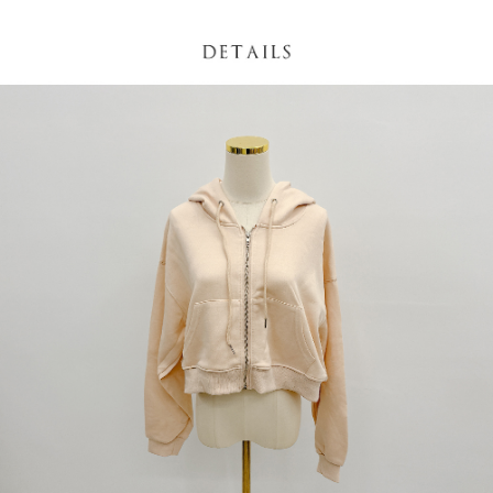
NT$60/pesanan | Penghantaran percuma untuk pesanan
1. Jumlah yang diperakui untuk pengguna kali pertama boleh sehingga
[Nota Penting]
NT$1,600 atau lebih
NT$10,000. Amaun diperakui sebenar yang diluluskan akan berdasarkan
keputusan pensijilan dan semakan oleh AFTEE.
Perkhidmatan ini disediakan oleh Taiwan Mobile Co., Ltd. (“Syarikat”),
宅配
2. Amaun perbelanjaan minimum mestilah lebih besar daripada NT$20.
yang membolehkan pelanggan membeli barangan atau perkhidmatan
3. Pada masa ini hanya tersedia untuk ahli Taiwan.
NT$100/pesanan | Penghantaran percuma untuk pesanan
melalui perkhidmatan ini pada masa transaksi. Hasil daripada pembelian
atau pembayaran ansuran akan dipindahkan oleh peniaga kepada
NT$2,500 atau lebih
Ketiga, Syarat Perkhidmatan
Syarikat, dan pelanggan hendaklah membuat pembayaran mengikut
Perkhidmatan AFTEE Beli Sekarang Bayar Kemudian disediakan oleh NP
perjanjian menggunakan sistem bil Syarikat.
國家/地區配送
Kadar Penghantaran
Taiwan, Inc. dan AFTEE akan membuat bil kepada pengguna. AFTEE
akan menggunakan data peribadi yang dikumpul (termasuk nama
Untuk memenuhi hubungan kontrak yang terjalin melalui persetujuan
pembeli, no. telefon, nama penerima, no. telefon, alamat penerima) untuk
penggunaan OP Pay Later, peniaga akan memberikan maklumat peribadi
penggunaan perkhidmatan. Sila rujuk kepada "Penyata Pengumpulan
anda (termasuk nama, nombor telefon, atau alamat) kepada Syarikat bagi
Data Peribadi, Pemprosesan, Penggunaan"
tujuan pengumpulan, pemprosesan dan penggunaan data yang
(https://aftee.tw/privacypolicy/
) untuk maklumat lanjut.
diperlukan untuk pengebilan ansuran, termasuk pengesahan,
pengesahan semula dan pembetulan.
Jumlah yang diperakui untuk pengguna kali pertama yang lulus
kelulusan boleh sehingga NT$10,000. Jika pengguna tidak membuat
Untuk terma perkhidmatan penuh, sila rujuk pautan berikut:
pembayaran dalam tempoh tersebut, yuran pembayaran lewat sebanyak
https://oppay.tw/userRule
" target="_blank" class="link revert-
20% setahun akan dikenakan. Pengguna bawah umur dikehendaki
style">https://oppay.tw/userRule
mendapatkan kebenaran daripada ibu bapa atau penjaga yang sah
untuk menggunakan AFTEE.
【Panduan Penggunaan Pembayaran Ansuran Gogo】
1. Perkhidmatan ini disediakan oleh Taiwan Mobile, pengguna telefon
Sila hubungi NP Taiwan Inc. di
cs_tw@netprotections.co.jp
jika anda
mudah alih boleh segera menggunakan tanpa perlu memohon lagi.
mempunyai sebarang kebimbangan mengenai pemprosesan dan
(Hanya untuk nombor langganan peribadi, tidak terbuka untuk syarikat
penggunaan pada data peribadi. Jika anda tidak bersetuju dengan data