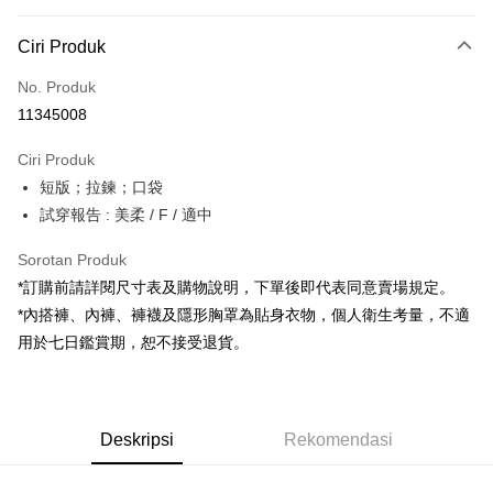
Kaedah Pembayaran
Ciri Produk
Kad Kredit (Bayaran Penuh)
No. Produk
Pengambilan di Kedai Serbaneka
11345008
LINE Pay
Ciri Produk
Apple Pay
短版；拉鍊；口袋
試穿報告 : 美柔 / F / 適中
JKOPAY
Google Pay
Sorotan Produk
*訂購前請詳閱尺寸表及購物說明，下單後即代表同意賣場規定。
OP Pay Later
*內搭褲、內褲、褲襪及隱形胸罩為貼身衣物，個人衛生考量，不適
Deskripsi
用於七日鑑賞期，恕不接受退貨。
[Terma Penggunaan untuk OP Pay Later]
AFTEE
Perkhidmatan ini disediakan oleh Taiwan Mobile dan tersedia untuk
Deskripsi
pengguna Taiwan Mobile tanpa memerlukan permohonan tambahan.
Pertama, Mengenai Perkhidmatan AFTEE Beli Sekarang Bayar Kemudian
Pemindahan ATM
Deskripsi
Rekomendasi
1. Dengan memilih AFTEE sebagai kaedah pembayaran, mesej
Jika anda memilih OP Pay Later sebagai kaedah pembayaran, sistem
pengesahan AFTEE akan muncul.
akan mengarahkan anda secara automatik ke proses transaksi OP Pay
2. Anda boleh meneruskan pembayaran selepas pengesahan SMS.
Pilihan Penghantaran
Later selepas pesanan dibuat. Anda perlu mengesahkan nombor telefon