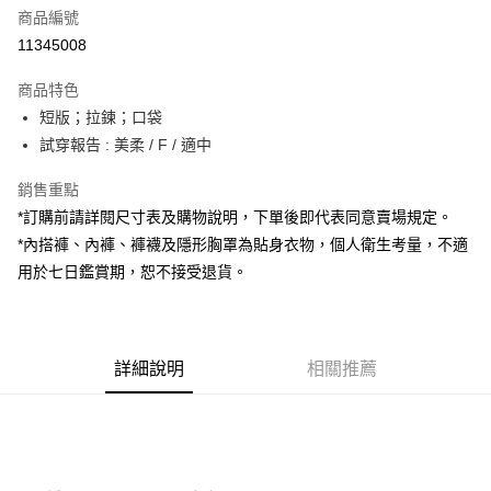
商品編號
超商取貨付款
11345008
LINE Pay
商品特色
Apple Pay
短版；拉鍊；口袋
試穿報告 : 美柔 / F / 適中
街口支付
銷售重點
Google Pay
*訂購前請詳閱尺寸表及購物說明，下單後即代表同意賣場規定。
大哥付你分期
*內搭褲、內褲、褲襪及隱形胸罩為貼身衣物，個人衛生考量，不適
相關說明
用於七日鑑賞期，恕不接受退貨。
【大哥付你分期使用說明】
AFTEE先享後付
1.本服務由台灣大哥大提供，台灣大哥大用戶可立即使用無須另外申請。
2.付款方式選擇「大哥付你分期」，訂單成立後會自動跳轉到大哥付的交易
相關說明
流程，驗證手機門號後，選擇欲分期的期數、繳款截止日，確認付款後即完
【關於「AFTEE先享後付」】
成交易。
詳細說明
相關推薦
ATM付款
AFTEE先享後付是「在收到商品之後才付款」的支付方式。 讓您購物簡單
3.實際核准額度、可分期數及費用金額請依後續交易確認頁面所載為準。
便利好安心！
4.訂單成立30分鐘內，如未前往確認交易或遇審核未通過，訂單將自動取
１．簡單：不需註冊會員、不需綁卡、不需儲值。
運送方式
消。如遇「轉專審核」未通過狀況，表示未達大哥付你分期系統評分，恕無
２．便利：只要手機號碼，簡訊認證，即可結帳。
法說明評估內容。
３．安心：先確認商品／服務後，再付款。
全家取貨付款
【繳款方式說明】
1.分期款項不併入電信帳單，「大哥付你分期」於每月結算日後寄送繳費提
每筆NT$60，滿NT$1,800(含以上)免運費