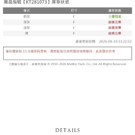
【「AFTEE先享後付」結帳流程】
醒簡訊。
１．於結帳方式選擇「AFTEE先享後付」後，將跳轉至「AFTEE先享後付」
2.透過簡訊連結打開帳單後，可選擇「超商條碼／台灣大直營門市／銀行轉
付款後全家取貨
結帳頁面，進行簡訊認證並確認金額後，即可完成結帳。
帳／街口支付／iPASS MONEY」等通路繳費。
２．訂單成立數日內，您將收到繳費通知簡訊。
每筆NT$60，滿NT$1,600(含以上)免運費
３．收到繳費通知簡訊後14天內，點擊此簡訊中的連結，可透過四大超商／
【注意事項】
ATM／網路銀行／等多元方式進行付款，方視為交易完成。
已關閉，請勿下單
1.本服務係由「台灣大哥大股份有限公司」（以下簡稱本公司）所提供，讓
※ 請注意：結帳手續完成當下不需立刻繳費，但若您需要取消訂單，請聯絡
用戶於交易時，得透過本服務購買商品或服務，並由商店將買賣／分期付款
每筆NT$10,000
購買商品的店家。未經商家同意取消之訂單仍視為有效，需透過AFTEE先享
買賣價金債權讓與本公司後，依約使用本公司帳單繳交帳款。
後付繳納相關費用。
2.基於同意付款使用「大哥付你分期」之契約關係目的，商店將以您的個人
已關閉，請勿下單(付取)
※ 交易是否成功請以「AFTEE先享後付 」之結帳頁面顯示為準，若有關於
資料（包含姓名、電話或地址）提供予台灣大哥大進項蒐集、處理及利用，
是否繳費成功／繳費後需取消欲退款等相關疑問，請聯繫「AFTEE先享後付
每筆NT$10,000
由本公司與您本人進行分期帳單所需資料之確認、核對及更正。
客戶支援中心」
https://netprotections.freshdesk.com/support/home
3.完整用戶服務條款，請詳閱以下連結：
https://oppay.tw/userRule
7-11取貨付款
【注意事項】
１．透過由恩沛科技股份有限公司提供之「AFTEE先享後付」服務完成之交
每筆NT$60，滿NT$1,800(含以上)免運費
易，需依本服務之必要範圍內提供個人資料，並將交易相關給付款項請求債
權轉讓予恩沛科技股份有限公司。
付款後7-11取貨
２．關於個人資料處理事宜，請瀏覽以下網址：
每筆NT$60，滿NT$1,600(含以上)免運費
https://aftee.tw/terms/#terms3
３．未成年的使用者請事先徵得法定代理人或監護人之同意方可使用
宅配
「AFTEE先享後付」，若未經同意申辦者引起之損失，本公司不負相關責
任。
每筆NT$100，滿NT$2,500(含以上)免運費
４．使用「AFTEE先享後付」時，將依據個別帳號之用戶狀況，依本公司即
時審查核予不同之上限額度；若仍有額度不足之情形，本公司將視審查結果
國家/地區配送
查看運費
請求用戶進行身份認證。