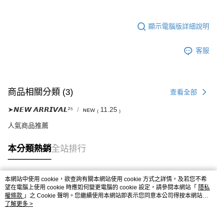
顯示電腦版詳細說明
客服
商品相關分類 (3)
查看全部
➤𝙉𝙀𝙒 𝘼𝙍𝙍𝙄𝙑𝘼𝙇²⁵
ɴᴇᴡ ₍ 11.25 ₎
人氣商品推薦
本分類熱銷
全站排行
本網站中使用 cookie，欲查詢有關本網站使用 cookie 方式之詳情，及若您不希
熱門標籤
望在電腦上使用 cookie 時應如何變更電腦的 cookie 設定，請參閱本網站「
隱私
權條款
」之 Cookie 聲明。您繼續使用本網站即表示您同意本公司得按本網站使
用條款之 Cookie 聲明使用 cookie。
了解更多 >