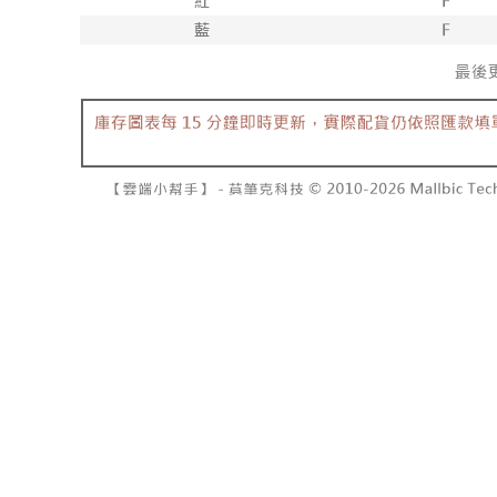
7-11取貨
１．透過由
交易，需
每筆NT$6
求債權轉
２．關於
付款後7-1
https://aft
每筆NT$6
３．未成
「AFTE
宅配
任。
４．使用「
每筆NT$1
即時審查
結果請求
國家/地區
５．嚴禁
形，恩沛
動。