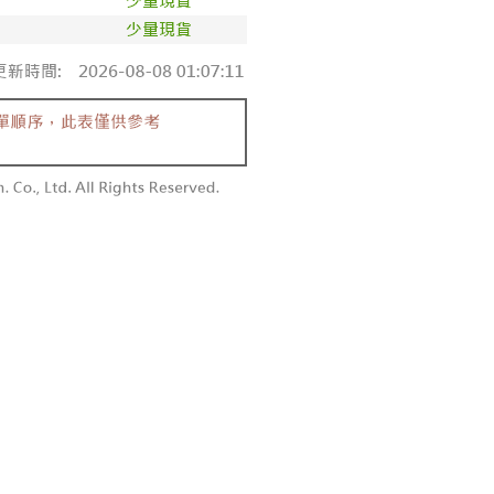
付款
恩沛科技股份有限公司提供之「AFTEE先享後付」服務完成之
依本服務之必要範圍內提供個人資料，並將交易相關給付款項請
0，滿NT$1,800(含以上)免運費
讓予恩沛科技股份有限公司。
個人資料處理事宜，請瀏覽以下網址：
1取貨
ee.tw/terms/#terms3
0，滿NT$1,600(含以上)免運費
年的使用者請事先徵得法定代理人或監護人之同意方可使用
E先享後付」，若未經同意申辦者引起之損失，本公司不負相關責
AFTEE先享後付」時，將依據個別帳號之用戶狀況，依本公司
00，滿NT$2,500(含以上)免運費
核予不同之上限額度；若仍有額度不足之情形，本公司將視審查
用戶進行身份認證。
配送
查看運費
一人註冊多個帳號或使用他人資訊註冊。若發現惡意使用之情
科技股份有限公司將有權停止該用戶之使用額度並採取法律行