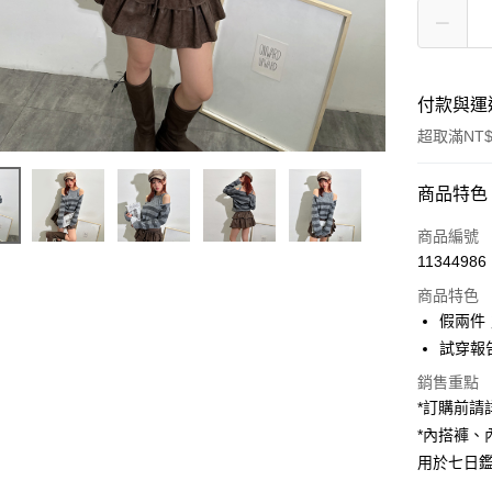
付款與運
超取滿NT$
付款方式
商品特色
信用卡一
商品編號
11344986
超商取貨
商品特色
LINE Pay
假兩件
試穿報告 
Apple Pay
銷售重點
街口支付
*訂購前
*內搭褲
Google Pa
用於七日
大哥付你