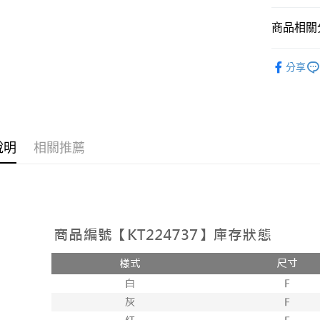
相關說明
【大哥付
商品相關分
AFTEE先
1.本服務
2.付款方
相關說明
➤𝙉𝙀𝙒 𝘼𝙍
流程，驗
【關於「A
分享
ATM付款
完成交易
AFTEE
人氣商品
3.實際核
便利好安
4.訂單成
１．簡單
【上衣】
消。如遇
２．便利
運送方式
無法說明
【上衣】
３．安心
【繳款方
全家取貨
說明
相關推薦
1.分期款
【「AFT
醒簡訊。
每筆NT$6
１．於結帳
2.透過簡
付」結帳
帳／街口支
付款後全
２．訂單
３．收到繳
每筆NT$6
【注意事
／ATM／
1.本服務
※ 請注意
已關閉，
用戶於交
絡購買商品
款買賣價
先享後付
每筆NT$10
2.基於同
※ 交易是
資料（包
是否繳費成
已關閉，請
用，由本
付客戶支
每筆NT$10
3.完整用
【注意事