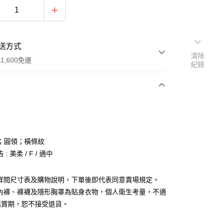
送方式
清除
1,600免運
紀錄
次付款
付款
；圓領；橫條紋
: 美柔 / F / 適中
請詳閱尺寸表及購物說明，下單後即代表同意賣場規定。
、內褲、褲襪及隱形胸罩為貼身衣物，個人衛生考量，不適
y
鑑賞期，恕不接受退貨。
分期