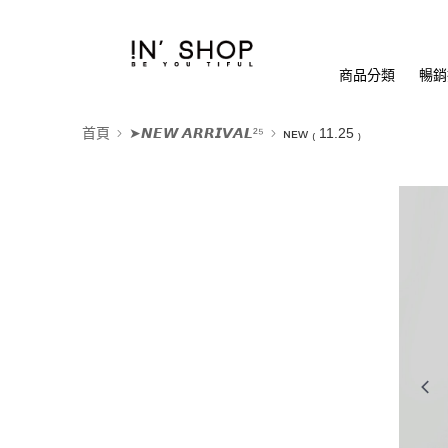
商品分類
暢銷排
首頁
➤𝙉𝙀𝙒 𝘼𝙍𝙍𝙄𝙑𝘼𝙇²⁵
ɴᴇᴡ ₍ 11.25 ₎