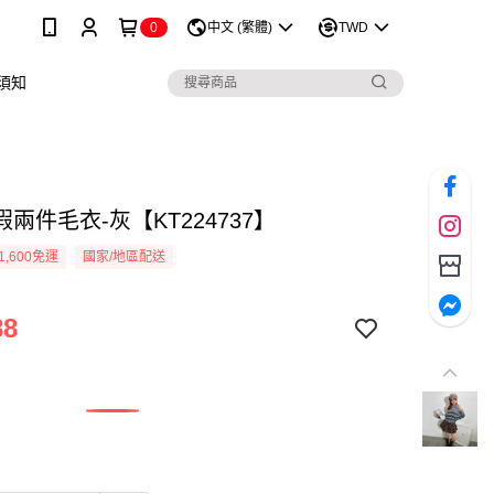
0
中文 (繁體)
TWD
須知
兩件毛衣-灰【KT224737】
1,600免運
國家/地區配送
88