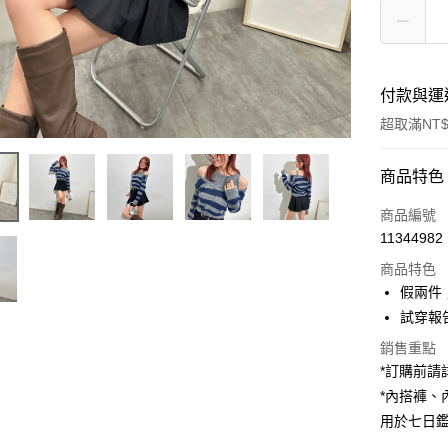
付款與運
超取滿NT$
付款方式
商品特色
信用卡一
商品編號
11344982
超商取貨
商品特色
LINE Pay
假兩件
試穿報告 
Apple Pay
銷售重點
街口支付
*訂購前
*內搭褲
Google Pa
用於七日
大哥付你