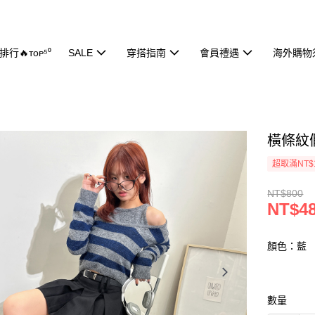
行🔥ᴛᴏᴘ⁵⁰
SALE
穿搭指南
會員禮遇
海外購物
橫條紋假
超取滿NT$
NT$800
NT$4
顏色：藍
數量