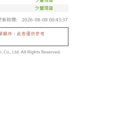
付款
恩沛科技股份有限公司提供之「AFTEE先享後付」服務完成之
依本服務之必要範圍內提供個人資料，並將交易相關給付款項請
0，滿NT$1,800(含以上)免運費
讓予恩沛科技股份有限公司。
個人資料處理事宜，請瀏覽以下網址：
1取貨
ee.tw/terms/#terms3
0，滿NT$1,600(含以上)免運費
年的使用者請事先徵得法定代理人或監護人之同意方可使用
E先享後付」，若未經同意申辦者引起之損失，本公司不負相關責
AFTEE先享後付」時，將依據個別帳號之用戶狀況，依本公司
00，滿NT$2,500(含以上)免運費
核予不同之上限額度；若仍有額度不足之情形，本公司將視審查
用戶進行身份認證。
配送
查看運費
一人註冊多個帳號或使用他人資訊註冊。若發現惡意使用之情
科技股份有限公司將有權停止該用戶之使用額度並採取法律行