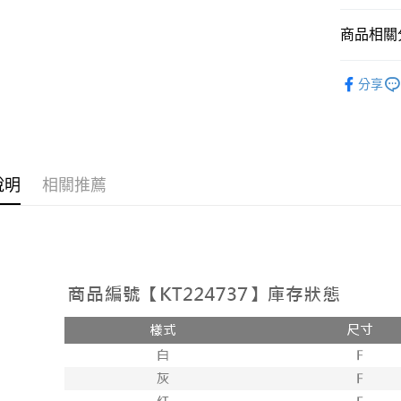
相關說明
【大哥付
商品相關分
AFTEE先
1.本服務
2.付款方
相關說明
➤𝙉𝙀𝙒 𝘼𝙍
流程，驗
【關於「A
分享
ATM付款
完成交易
AFTEE
人氣商品
3.實際核
便利好安
4.訂單成
１．簡單
【上衣】
消。如遇
２．便利
運送方式
無法說明
【上衣】
３．安心
【繳款方
全家取貨
說明
相關推薦
1.分期款
【「AFT
醒簡訊。
每筆NT$6
１．於結帳
2.透過簡
付」結帳
帳／街口支
付款後全
２．訂單
３．收到繳
每筆NT$6
【注意事
／ATM／
1.本服務
※ 請注意
已關閉，
用戶於交
絡購買商品
款買賣價
先享後付
每筆NT$10
2.基於同
※ 交易是
資料（包
是否繳費成
已關閉，請
用，由本
付客戶支
每筆NT$10
3.完整用
【注意事