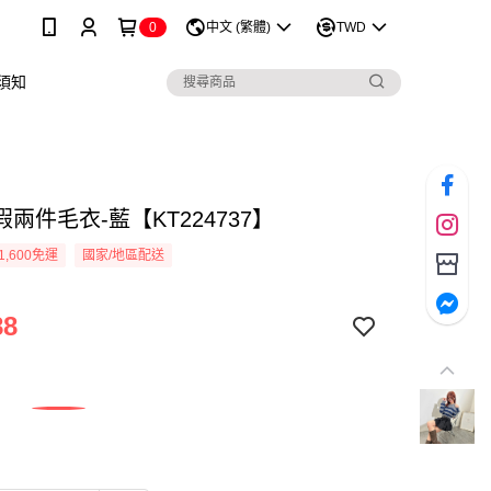
0
中文 (繁體)
TWD
須知
兩件毛衣-藍【KT224737】
1,600免運
國家/地區配送
88