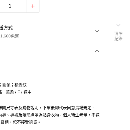
送方式
清除
1,600免運
紀錄
次付款
付款
；圓領；橫條紋
: 美柔 / F / 適中
請詳閱尺寸表及購物說明，下單後即代表同意賣場規定。
、內褲、褲襪及隱形胸罩為貼身衣物，個人衛生考量，不適
y
鑑賞期，恕不接受退貨。
分期