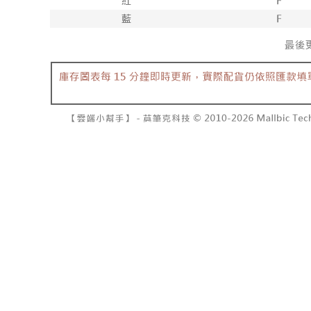
7-11取貨
１．透過由
交易，需
每筆NT$6
求債權轉
２．關於
付款後7-1
https://aft
每筆NT$6
３．未成
「AFTE
宅配
任。
４．使用「
每筆NT$1
即時審查
結果請求
國家/地區
５．嚴禁
形，恩沛
動。