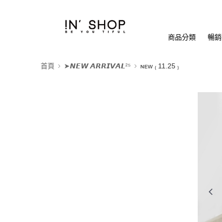
商品分類
暢銷排
首頁
➤𝙉𝙀𝙒 𝘼𝙍𝙍𝙄𝙑𝘼𝙇²⁵
ɴᴇᴡ ₍ 11.25 ₎