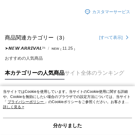
カスタマーサービス
商品関連カテゴリー（3）
[すべて表示]
➤𝙉𝙀𝙒 𝘼𝙍𝙍𝙄𝙑𝘼𝙇²⁵
ɴᴇᴡ ₍ 11.25 ₎
おすすめの人気商品
本カテゴリーの人気商品
サイト全体のランキング
当サイトではCookieを使用しています。当サイトのCookie使用に関する詳細
人気タグ
や、Cookieを無効にしたい場合のブラウザでの設定方法については、当サイト
「
プライバシーポリシー
」のCookieポリシーをご参照ください。お客さま
が、当サイトを引き続き使用される場合、当社がサイト利用規約のCookieポリ
詳しく見る >
シーに基づいてCookieを使用することに同意したものとみなします。
分かりました