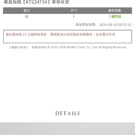
内容についての説明はいたしかねます。
5.商品受け取り時のお支払いは不要です。商品を確かめてから、SMSまた
付款後全家取貨
はアプリの通知に従って、4大コンビニ、またはATM/オンラインバンキン
グでお支払いください。
配送毎にNT$60、NT$1,600以上で送料無料
【支払い方法の説明】
1. 分割払いの金額は電信請求書に統合されず、「OP Pay Later」は毎月の
代金納付期限は最短で 14 日以内ですので、ご注意ください。AFTEE アプ
已關閉，請勿下單
締め日後に支払いリマインダーのSMSを送信します。
リをダウンロードして AFTEE 会員になるとお支払い期限を最長 45 日以内
2. SMSのリンクを通じて請求書を開いた後、「コンビニバーコード／台湾
配送毎にNT$10,000
まで延長できます。
大直営店舗／銀行振込／街口支払い／iPASS MONEY」などのチャネルで
支払いを選択できます。
已關閉，請勿下單(付取)
お支払期限は、ショップが請求した期日と、AFTEEで延長できる日数をも
とに計算されます。AFTEEで注文すると、商品を受け取るまで支払い期限
配送毎にNT$10,000
【注意事項】
を延長できますが、商品を期限内に受け取れない場合があります（例：予
1. 本サービスは「台湾大哥大株式会社」（以下「当社」といいます）によ
約商品や商品到着日が比較的遅い商品）。そのため、商品到着の有無に関
7-11取貨付款
って提供され、ユーザーが取引時に本サービスを通じて商品やサービスを
わらず、AFTEEで指定された期限内にお支払いください。
購入できるようにし、店舗が売買／分割払い売買の債権を当社に譲渡した
配送毎にNT$60、NT$1,800以上で送料無料
後、契約に基づいて当社の請求書で帳款を支払うことになります。
二、支払い限度額
2. 「OP Pay Later」を利用する契約関係の目的から、店舗はあなたの個人
付款後7-11取貨
1.初回 AFTEEを ご利用の際に、認証結果及び当社の審査の結果に基づ
情報（名前、電話または住所を含む）を台湾大哥大に提供し、収集、処理
き、限度額が設定されます。
配送毎にNT$60、NT$1,600以上で送料無料
および利用するために、当社があなた本人と分割請求書に必要な情報の確
2.決済金額は最低NT$20です。
認、照合および修正を行います。
3.現在、台湾の会員のみご利用いただけます。
宅配
3. 完全なユーザーサービス規約については、以下のリンクを参照してくだ
さい：
https://oppay.tw/userRule
三、利用規約「AFTEE代金後払い」（以下当サービスという）はネットプ
配送毎にNT$100、NT$2,500以上で送料無料
ロテクションズ（以下 AFTEE という）が提供し、AFTEEが代金を徴収し
ます。当サービスご利用の際に提供しなければならない個人情報（注文者
國家/地區配送
送料を確認
の氏名、電話番号、受取人の氏名、電話番号、受取人住所を含むがこれに