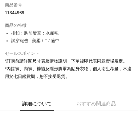
商品番号
コンビニ店頭代金引換
11344969
LINE Pay
商品の特徴
Apple Pay
排釦；胸前簍空；水貂毛
試穿報告 : 美柔 / F / 適中
JKOPAY
セールスポイント
Google Pay
*訂購前請詳閱尺寸表及購物說明，下單後即代表同意賣場規定。
OP Pay Later
*內搭褲、內褲、褲襪及隱形胸罩為貼身衣物，個人衛生考量，不適
説明
用於七日鑑賞期，恕不接受退貨。
【OP Pay Later 使用説明】
AFTEE代金後払い
1. 本サービスは台湾大哥大によって提供され、台湾大哥大のユーザーは追
加の申請なしで即時に利用可能です。
説明
2. 支払い方法で「OP Pay Later」を選択すると、注文が成立した後に自動
一、 AFTEE代金後払いについて
的に OP Pay Later の取引プロセスに移行し、携帯番号を確認後、分割払
ATM払い
詳細について
おすすめ関連商品
1.お支払い方法でAFTEE代金後払いを選択すると、携帯電話認証ウィンド
いの回数や支払い期限を選択し、支払いを確認すると取引が完了します。
ウが表示されます。
3. 実際の承認額、分割回数および費用については、後続の取引確認ページ
2.SMSで認証してお支払い手続を進めてください。
配送方法
を基準とします。
3.注文するときのお支払いは不要です。商品はご指定の住所に配送されま
4. 注文成立後30分以内に確認取引を行わない場合や審査が通過しない場
す。
全家取貨付款
合、注文は自動的にキャンセルされます。「転専審査」に未通過の状況が
4.ご注文が完了すると、携帯に支払い通知のSMSが届きます。アプリ会員
発生した場合は、システムの評価基準に達していないことを意味し、評価
配送毎にNT$60、NT$1,800以上で送料無料
の場合は、AFTEE アプリプッシュ通知が届きます。