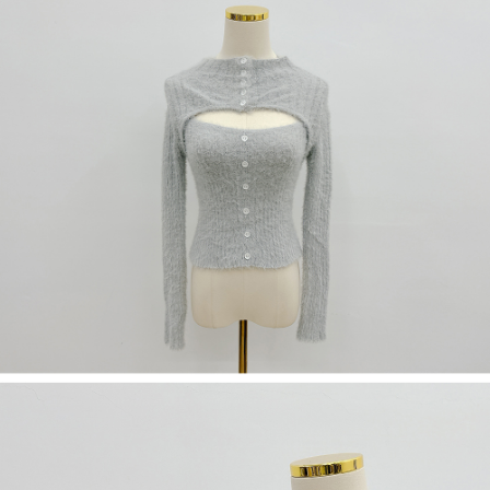
限らない）は、AFTEEに渡され当サービスで必要な範囲内で利用されま
す。AFTEEの個人情報の収集、処理、利用について、詳細はAFTEE公式ホ
ームページの『個人情報の収集、処理及び利用に関する声明』をご参照く
ださい（
https://aftee.tw/privacypolicy/
）。
AFTEEの初回ご利用の際に、審査を通過すれば、最高額がNT$10,000にな
ります。支払い期限を過ぎた場合、その金額に基づいて年利20%の遅延滞
納金が加算されます。未成年の利用者は、事前に法定代理人または後見人
の同意を得ればAFTEEをご利用いただけます。
個人情報の処理、利用について疑問がある、または関連する法律の権利を
行使したい場合は、ネットプロテクションズ
cs_tw@netprotections.co.jp
にご連絡ください。上記に示した個人情報を、必要な購入注文書とあわせ
てAFTEEにご提供いただく、またはAFTEEにあなたの個人情報の収集、処
理、利用を許可することににご同意いただけない場合は、当サービスを選
択しないでください。