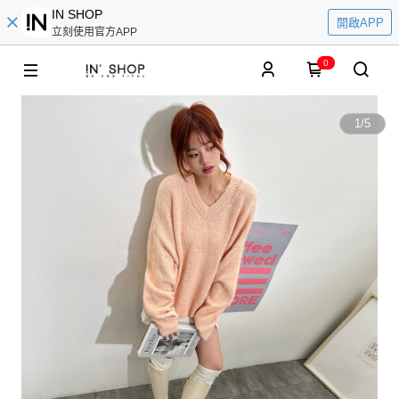
IN SHOP
開啟APP
立刻使用官方APP
0
1
/
5