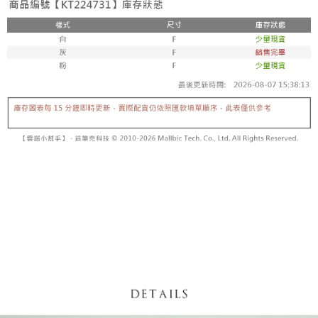
【「AFTEE先享後付」結帳流程】
醒簡訊。
１．於結帳方式選擇「AFTEE先享後付」後，將跳轉至「AFTEE先享後付」
2.透過簡訊連結打開帳單後，可選擇「超商條碼／台灣大直營門市／銀行轉
付款後全家取貨
結帳頁面，進行簡訊認證並確認金額後，即可完成結帳。
帳／街口支付／iPASS MONEY」等通路繳費。
２．訂單成立數日內，您將收到繳費通知簡訊。
每筆NT$60，滿NT$1,600(含以上)免運費
３．收到繳費通知簡訊後14天內，點擊此簡訊中的連結，可透過四大超商／
【注意事項】
ATM／網路銀行／等多元方式進行付款，方視為交易完成。
已關閉，請勿下單
1.本服務係由「台灣大哥大股份有限公司」（以下簡稱本公司）所提供，讓
※ 請注意：結帳手續完成當下不需立刻繳費，但若您需要取消訂單，請聯絡
用戶於交易時，得透過本服務購買商品或服務，並由商店將買賣／分期付款
每筆NT$10,000
購買商品的店家。未經商家同意取消之訂單仍視為有效，需透過AFTEE先享
買賣價金債權讓與本公司後，依約使用本公司帳單繳交帳款。
後付繳納相關費用。
2.基於同意付款使用「大哥付你分期」之契約關係目的，商店將以您的個人
已關閉，請勿下單(付取)
※ 交易是否成功請以「AFTEE先享後付 」之結帳頁面顯示為準，若有關於
資料（包含姓名、電話或地址）提供予台灣大哥大進項蒐集、處理及利用，
是否繳費成功／繳費後需取消欲退款等相關疑問，請聯繫「AFTEE先享後付
每筆NT$10,000
由本公司與您本人進行分期帳單所需資料之確認、核對及更正。
客戶支援中心」
https://netprotections.freshdesk.com/support/home
3.完整用戶服務條款，請詳閱以下連結：
https://oppay.tw/userRule
7-11取貨付款
【注意事項】
１．透過由恩沛科技股份有限公司提供之「AFTEE先享後付」服務完成之交
每筆NT$60，滿NT$1,800(含以上)免運費
易，需依本服務之必要範圍內提供個人資料，並將交易相關給付款項請求債
權轉讓予恩沛科技股份有限公司。
付款後7-11取貨
２．關於個人資料處理事宜，請瀏覽以下網址：
每筆NT$60，滿NT$1,600(含以上)免運費
https://aftee.tw/terms/#terms3
３．未成年的使用者請事先徵得法定代理人或監護人之同意方可使用
宅配
「AFTEE先享後付」，若未經同意申辦者引起之損失，本公司不負相關責
任。
每筆NT$100，滿NT$2,500(含以上)免運費
４．使用「AFTEE先享後付」時，將依據個別帳號之用戶狀況，依本公司即
時審查核予不同之上限額度；若仍有額度不足之情形，本公司將視審查結果
國家/地區配送
查看運費
請求用戶進行身份認證。