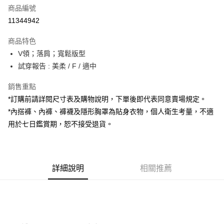
商品編號
超商取貨付款
11344942
LINE Pay
商品特色
Apple Pay
V領；落肩；寬鬆版型
試穿報告 : 美柔 / F / 適中
街口支付
銷售重點
Google Pay
*訂購前請詳閱尺寸表及購物說明，下單後即代表同意賣場規定。
大哥付你分期
*內搭褲、內褲、褲襪及隱形胸罩為貼身衣物，個人衛生考量，不適
相關說明
用於七日鑑賞期，恕不接受退貨。
【大哥付你分期使用說明】
AFTEE先享後付
1.本服務由台灣大哥大提供，台灣大哥大用戶可立即使用無須另外申請。
2.付款方式選擇「大哥付你分期」，訂單成立後會自動跳轉到大哥付的交易
相關說明
流程，驗證手機門號後，選擇欲分期的期數、繳款截止日，確認付款後即完
【關於「AFTEE先享後付」】
成交易。
詳細說明
相關推薦
ATM付款
AFTEE先享後付是「在收到商品之後才付款」的支付方式。 讓您購物簡單
3.實際核准額度、可分期數及費用金額請依後續交易確認頁面所載為準。
便利好安心！
4.訂單成立30分鐘內，如未前往確認交易或遇審核未通過，訂單將自動取
１．簡單：不需註冊會員、不需綁卡、不需儲值。
運送方式
消。如遇「轉專審核」未通過狀況，表示未達大哥付你分期系統評分，恕無
２．便利：只要手機號碼，簡訊認證，即可結帳。
法說明評估內容。
３．安心：先確認商品／服務後，再付款。
全家取貨付款
【繳款方式說明】
1.分期款項不併入電信帳單，「大哥付你分期」於每月結算日後寄送繳費提
每筆NT$60，滿NT$1,800(含以上)免運費