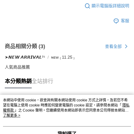
顯示電腦版詳細說明
客服
商品相關分類 (3)
查看全部
➤𝙉𝙀𝙒 𝘼𝙍𝙍𝙄𝙑𝘼𝙇²⁵
ɴᴇᴡ ₍ 11.25 ₎
人氣商品推薦
本分類熱銷
全站排行
本網站中使用 cookie，欲查詢有關本網站使用 cookie 方式之詳情，及若您不希
熱門標籤
望在電腦上使用 cookie 時應如何變更電腦的 cookie 設定，請參閱本網站「
隱私
權條款
」之 Cookie 聲明。您繼續使用本網站即表示您同意本公司得按本網站使
用條款之 Cookie 聲明使用 cookie。
了解更多 >
我知道了