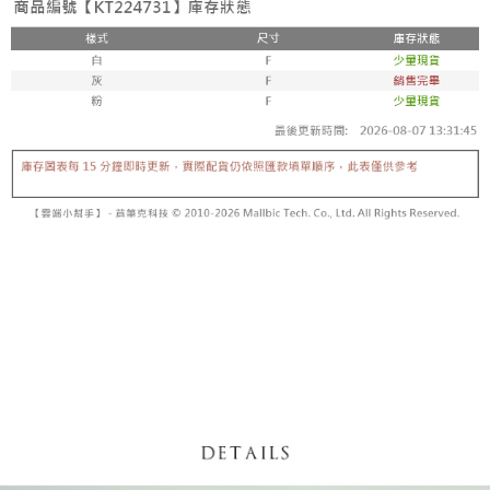
【「AFTEE先享後付」結帳流程】
醒簡訊。
１．於結帳方式選擇「AFTEE先享後付」後，將跳轉至「AFTEE先享後付」
2.透過簡訊連結打開帳單後，可選擇「超商條碼／台灣大直營門市／銀行轉
付款後全家取貨
結帳頁面，進行簡訊認證並確認金額後，即可完成結帳。
帳／街口支付／iPASS MONEY」等通路繳費。
２．訂單成立數日內，您將收到繳費通知簡訊。
每筆NT$60，滿NT$1,600(含以上)免運費
３．收到繳費通知簡訊後14天內，點擊此簡訊中的連結，可透過四大超商／
【注意事項】
ATM／網路銀行／等多元方式進行付款，方視為交易完成。
已關閉，請勿下單
1.本服務係由「台灣大哥大股份有限公司」（以下簡稱本公司）所提供，讓
※ 請注意：結帳手續完成當下不需立刻繳費，但若您需要取消訂單，請聯絡
用戶於交易時，得透過本服務購買商品或服務，並由商店將買賣／分期付款
每筆NT$10,000
購買商品的店家。未經商家同意取消之訂單仍視為有效，需透過AFTEE先享
買賣價金債權讓與本公司後，依約使用本公司帳單繳交帳款。
後付繳納相關費用。
2.基於同意付款使用「大哥付你分期」之契約關係目的，商店將以您的個人
已關閉，請勿下單(付取)
※ 交易是否成功請以「AFTEE先享後付 」之結帳頁面顯示為準，若有關於
資料（包含姓名、電話或地址）提供予台灣大哥大進項蒐集、處理及利用，
是否繳費成功／繳費後需取消欲退款等相關疑問，請聯繫「AFTEE先享後付
每筆NT$10,000
由本公司與您本人進行分期帳單所需資料之確認、核對及更正。
客戶支援中心」
https://netprotections.freshdesk.com/support/home
3.完整用戶服務條款，請詳閱以下連結：
https://oppay.tw/userRule
7-11取貨付款
【注意事項】
１．透過由恩沛科技股份有限公司提供之「AFTEE先享後付」服務完成之交
每筆NT$60，滿NT$1,800(含以上)免運費
易，需依本服務之必要範圍內提供個人資料，並將交易相關給付款項請求債
權轉讓予恩沛科技股份有限公司。
付款後7-11取貨
２．關於個人資料處理事宜，請瀏覽以下網址：
每筆NT$60，滿NT$1,600(含以上)免運費
https://aftee.tw/terms/#terms3
３．未成年的使用者請事先徵得法定代理人或監護人之同意方可使用
宅配
「AFTEE先享後付」，若未經同意申辦者引起之損失，本公司不負相關責
任。
每筆NT$100，滿NT$2,500(含以上)免運費
４．使用「AFTEE先享後付」時，將依據個別帳號之用戶狀況，依本公司即
時審查核予不同之上限額度；若仍有額度不足之情形，本公司將視審查結果
國家/地區配送
查看運費
請求用戶進行身份認證。