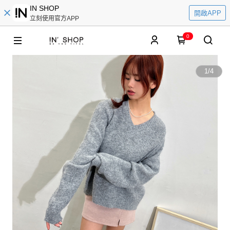
IN SHOP
開啟APP
立刻使用官方APP
0
1
/
4