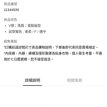
商品編號
超商取貨付款
11344939
LINE Pay
商品特色
Apple Pay
V領；落肩；寬鬆版型
試穿報告 : 美柔 / F / 適中
街口支付
銷售重點
Google Pay
*訂購前請詳閱尺寸表及購物說明，下單後即代表同意賣場規定。
大哥付你分期
*內搭褲、內褲、褲襪及隱形胸罩為貼身衣物，個人衛生考量，不適
相關說明
用於七日鑑賞期，恕不接受退貨。
【大哥付你分期使用說明】
AFTEE先享後付
1.本服務由台灣大哥大提供，台灣大哥大用戶可立即使用無須另外申請。
2.付款方式選擇「大哥付你分期」，訂單成立後會自動跳轉到大哥付的交易
相關說明
流程，驗證手機門號後，選擇欲分期的期數、繳款截止日，確認付款後即完
【關於「AFTEE先享後付」】
成交易。
詳細說明
相關推薦
ATM付款
AFTEE先享後付是「在收到商品之後才付款」的支付方式。 讓您購物簡單
3.實際核准額度、可分期數及費用金額請依後續交易確認頁面所載為準。
便利好安心！
4.訂單成立30分鐘內，如未前往確認交易或遇審核未通過，訂單將自動取
１．簡單：不需註冊會員、不需綁卡、不需儲值。
運送方式
消。如遇「轉專審核」未通過狀況，表示未達大哥付你分期系統評分，恕無
２．便利：只要手機號碼，簡訊認證，即可結帳。
法說明評估內容。
３．安心：先確認商品／服務後，再付款。
全家取貨付款
【繳款方式說明】
1.分期款項不併入電信帳單，「大哥付你分期」於每月結算日後寄送繳費提
每筆NT$60，滿NT$1,800(含以上)免運費