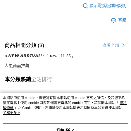
顯示電腦版詳細說明
客服
商品相關分類 (3)
查看全部
➤𝙉𝙀𝙒 𝘼𝙍𝙍𝙄𝙑𝘼𝙇²⁵
ɴᴇᴡ ₍ 11.25 ₎
人氣商品推薦
本分類熱銷
全站排行
本網站中使用 cookie，欲查詢有關本網站使用 cookie 方式之詳情，及若您不希
熱門標籤
望在電腦上使用 cookie 時應如何變更電腦的 cookie 設定，請參閱本網站「
隱私
權條款
」之 Cookie 聲明。您繼續使用本網站即表示您同意本公司得按本網站使
用條款之 Cookie 聲明使用 cookie。
了解更多 >
我知道了