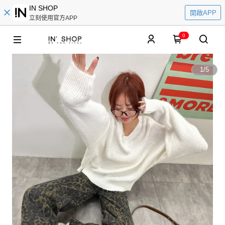
IN SHOP
開啟APP
立刻使用官方APP
0
1
/
5