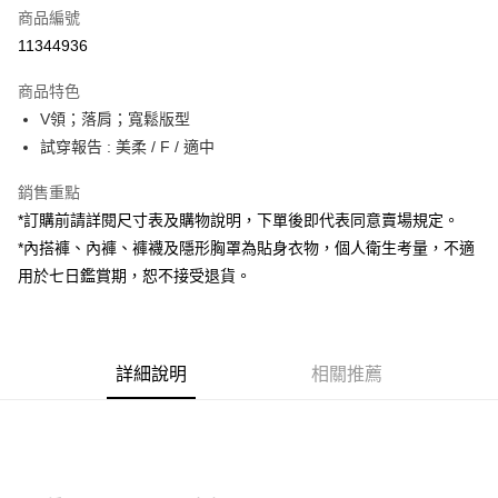
商品編號
超商取貨付款
11344936
LINE Pay
商品特色
Apple Pay
V領；落肩；寬鬆版型
試穿報告 : 美柔 / F / 適中
街口支付
銷售重點
Google Pay
*訂購前請詳閱尺寸表及購物說明，下單後即代表同意賣場規定。
大哥付你分期
*內搭褲、內褲、褲襪及隱形胸罩為貼身衣物，個人衛生考量，不適
相關說明
用於七日鑑賞期，恕不接受退貨。
【大哥付你分期使用說明】
AFTEE先享後付
1.本服務由台灣大哥大提供，台灣大哥大用戶可立即使用無須另外申請。
2.付款方式選擇「大哥付你分期」，訂單成立後會自動跳轉到大哥付的交易
相關說明
流程，驗證手機門號後，選擇欲分期的期數、繳款截止日，確認付款後即完
【關於「AFTEE先享後付」】
成交易。
詳細說明
相關推薦
ATM付款
AFTEE先享後付是「在收到商品之後才付款」的支付方式。 讓您購物簡單
3.實際核准額度、可分期數及費用金額請依後續交易確認頁面所載為準。
便利好安心！
4.訂單成立30分鐘內，如未前往確認交易或遇審核未通過，訂單將自動取
１．簡單：不需註冊會員、不需綁卡、不需儲值。
運送方式
消。如遇「轉專審核」未通過狀況，表示未達大哥付你分期系統評分，恕無
２．便利：只要手機號碼，簡訊認證，即可結帳。
法說明評估內容。
３．安心：先確認商品／服務後，再付款。
全家取貨付款
【繳款方式說明】
1.分期款項不併入電信帳單，「大哥付你分期」於每月結算日後寄送繳費提
每筆NT$60，滿NT$1,800(含以上)免運費