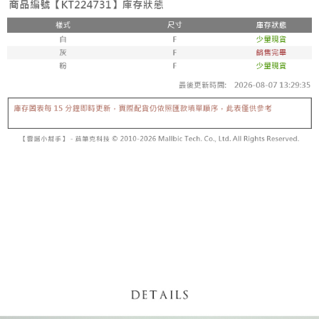
【「AFTEE先享後付」結帳流程】
醒簡訊。
１．於結帳方式選擇「AFTEE先享後付」後，將跳轉至「AFTEE先享後付」
2.透過簡訊連結打開帳單後，可選擇「超商條碼／台灣大直營門市／銀行轉
付款後全家取貨
結帳頁面，進行簡訊認證並確認金額後，即可完成結帳。
帳／街口支付／iPASS MONEY」等通路繳費。
２．訂單成立數日內，您將收到繳費通知簡訊。
每筆NT$60，滿NT$1,600(含以上)免運費
３．收到繳費通知簡訊後14天內，點擊此簡訊中的連結，可透過四大超商／
【注意事項】
ATM／網路銀行／等多元方式進行付款，方視為交易完成。
已關閉，請勿下單
1.本服務係由「台灣大哥大股份有限公司」（以下簡稱本公司）所提供，讓
※ 請注意：結帳手續完成當下不需立刻繳費，但若您需要取消訂單，請聯絡
用戶於交易時，得透過本服務購買商品或服務，並由商店將買賣／分期付款
每筆NT$10,000
購買商品的店家。未經商家同意取消之訂單仍視為有效，需透過AFTEE先享
買賣價金債權讓與本公司後，依約使用本公司帳單繳交帳款。
後付繳納相關費用。
2.基於同意付款使用「大哥付你分期」之契約關係目的，商店將以您的個人
已關閉，請勿下單(付取)
※ 交易是否成功請以「AFTEE先享後付 」之結帳頁面顯示為準，若有關於
資料（包含姓名、電話或地址）提供予台灣大哥大進項蒐集、處理及利用，
是否繳費成功／繳費後需取消欲退款等相關疑問，請聯繫「AFTEE先享後付
每筆NT$10,000
由本公司與您本人進行分期帳單所需資料之確認、核對及更正。
客戶支援中心」
https://netprotections.freshdesk.com/support/home
3.完整用戶服務條款，請詳閱以下連結：
https://oppay.tw/userRule
7-11取貨付款
【注意事項】
１．透過由恩沛科技股份有限公司提供之「AFTEE先享後付」服務完成之交
每筆NT$60，滿NT$1,800(含以上)免運費
易，需依本服務之必要範圍內提供個人資料，並將交易相關給付款項請求債
權轉讓予恩沛科技股份有限公司。
付款後7-11取貨
２．關於個人資料處理事宜，請瀏覽以下網址：
每筆NT$60，滿NT$1,600(含以上)免運費
https://aftee.tw/terms/#terms3
３．未成年的使用者請事先徵得法定代理人或監護人之同意方可使用
宅配
「AFTEE先享後付」，若未經同意申辦者引起之損失，本公司不負相關責
任。
每筆NT$100，滿NT$2,500(含以上)免運費
４．使用「AFTEE先享後付」時，將依據個別帳號之用戶狀況，依本公司即
時審查核予不同之上限額度；若仍有額度不足之情形，本公司將視審查結果
國家/地區配送
查看運費
請求用戶進行身份認證。