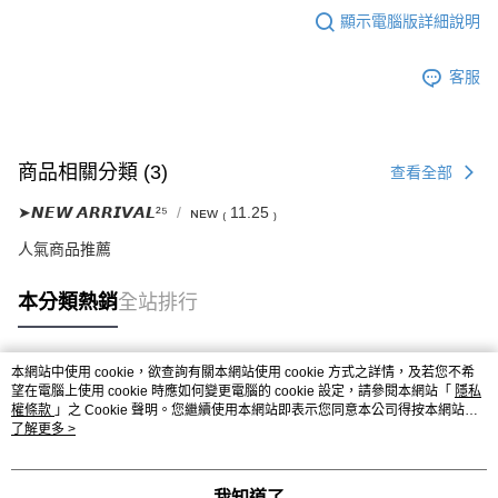
顯示電腦版詳細說明
客服
商品相關分類 (3)
查看全部
➤𝙉𝙀𝙒 𝘼𝙍𝙍𝙄𝙑𝘼𝙇²⁵
ɴᴇᴡ ₍ 11.25 ₎
人氣商品推薦
本分類熱銷
全站排行
本網站中使用 cookie，欲查詢有關本網站使用 cookie 方式之詳情，及若您不希
熱門標籤
望在電腦上使用 cookie 時應如何變更電腦的 cookie 設定，請參閱本網站「
隱私
權條款
」之 Cookie 聲明。您繼續使用本網站即表示您同意本公司得按本網站使
用條款之 Cookie 聲明使用 cookie。
了解更多 >
我知道了